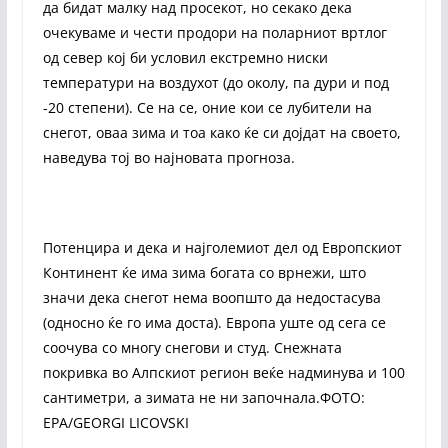
да бидат малку над просекот, но секако дека
очекуваме и чести продори на поларниот вртлог
од север кој би условил екстремно ниски
температури на воздухот (до околу, па дури и под
-20 степени). Се на се, оние кои се лубители на
снегот, оваа зима и тоа како ќе си дојдат на своето,
наведува тој во најновата прогноза.
Потенцира и дека и најголемиот дел од Европскиот
Континент ќе има зима богата со врнежи, што
значи дека снегот нема воопшто да недостасува
(односно ќе го има доста). Европа уште од сега се
соочува со многу снегови и студ. Снежната
покривка во Алпскиот регион веќе надминува и 100
сантиметри, а зимата не ни започнала.ФОТО:
EPA/GEORGI LICOVSKI