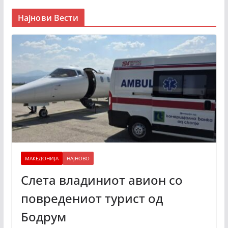
Најнови Вести
МАКЕДОНИЈА
НАЈНОВО
Слета владиниот авион со
повредениот турист од
Бодрум