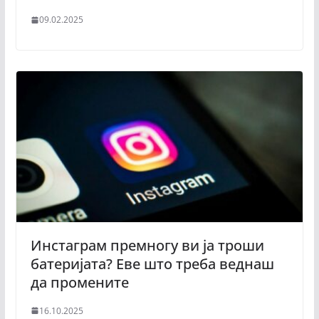
09.02.2025
Инстаграм премногу ви ја троши
батеријата? Еве што треба веднаш
да промените
16.10.2025