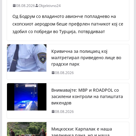
08.08.2026
Objektivno24
Од Бодрум со владиното авионче попладнево на
скопскиот аеродром беше префрлен патникот кој се
здобил со побреди во Турција, потврдиваат
Кривична за полицаец кој
малтретирал приведено лице во
градски парк
08.08.2026
Внимавајте: МВР и ROADPOL со
засилени контроли на патиштата
викендов
08.08.2026
Мицкоски: Карпалак е наша
заедничка рана, но и наша