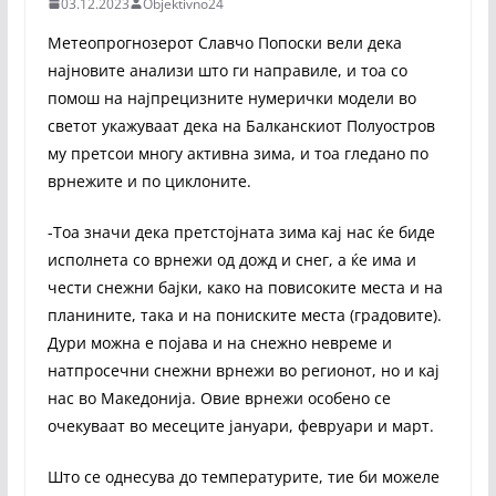
03.12.2023
Objektivno24
Метеопрогнозерот Славчо Попоски вели дека
најновите анализи што ги направиле, и тоа со
помош на најпрецизните нумерички модели во
светот укажуваат дека на Балканскиот Полуостров
му претсои многу активна зима, и тоа гледано по
врнежите и по циклоните.
-Тоа значи дека претстојната зима кај нас ќе биде
исполнета со врнежи од дожд и снег, а ќе има и
чести снежни бајки, како на повисоките места и на
планините, така и на пониските места (градовите).
Дури можна е појава и на снежно невреме и
натпросечни снежни врнежи во регионот, но и кај
нас во Македонија. Овие врнежи особено се
очекуваат во месеците јануари, февруари и март.
Што се однесува до температурите, тие би можеле