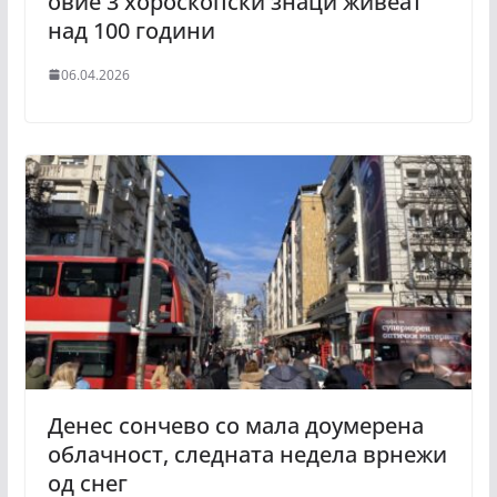
овие 3 хороскопски знаци живеат
над 100 години
06.04.2026
Денес сончево со мала доумерена
облачност, следната недела врнежи
од снег