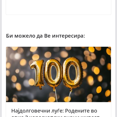
Најдолговечни луѓе: Родените во