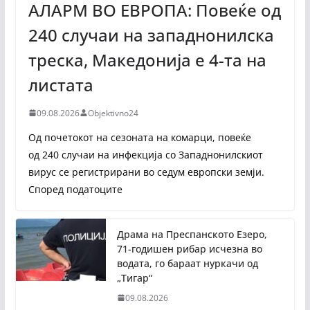
АЛАРМ ВО ЕВРОПА: Повеќе од
240 случаи на западнонилска
треска, Македонија е 4-та на
листата
09.08.2026
Objektivno24
Од почетокот на сезоната на комарци, повеќе
од 240 случаи на инфекција со Западнонилскиот
вирус се регистрирани во седум европски земји.
Според податоците
Драма на Преспанското Езеро,
71-годишен рибар исчезна во
водата, го бараат нуркачи од
„Тигар“
09.08.2026