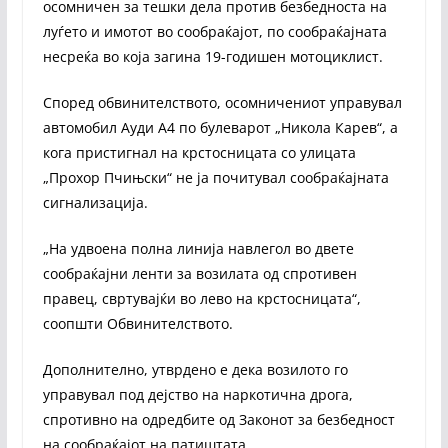
осомничен за тешки дела против безбедноста на
луѓето и имотот во сообраќајот, по сообраќајната
несреќа во која загина 19-годишен мотоциклист.
Според обвинителството, осомничениот управувал
автомобил Ауди А4 по булеварот „Никола Карев“, а
кога пристигнал на крстосницата со улицата
„Прохор Пчињски“ не ја почитувал сообраќајната
сигнализација.
„На удвоена полна линија навлегол во двете
сообраќајни ленти за возилата од спротивен
правец, свртувајќи во лево на крстосницата“,
соопшти Обвинителството.
Дополнително, утврдено е дека возилото го
управувал под дејство на наркотична дрога,
спротивно на одредбите од Законот за безбедност
на сообраќајот на патиштата.