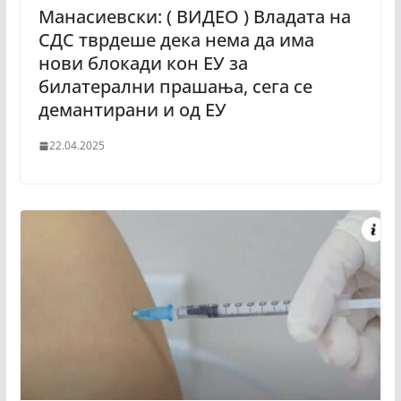
Манасиевски: ( ВИДЕО ) Владата на
СДС тврдеше дека нема да има
нови блокади кон ЕУ за
билатерални прашања, сега се
демантирани и од ЕУ
22.04.2025