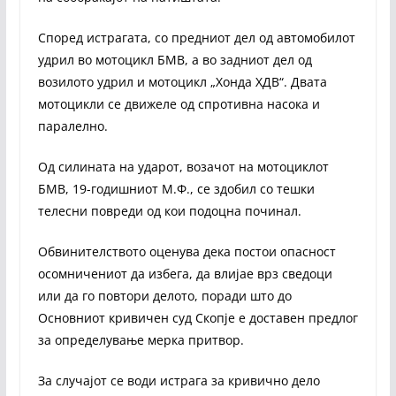
Според истрагата, со предниот дел од автомобилот
удрил во мотоцикл БМВ, а во задниот дел од
возилото удрил и мотоцикл „Хонда ХДВ“. Двата
мотоцикли се движеле од спротивна насока и
паралелно.
Од силината на ударот, возачот на мотоциклот
БМВ, 19-годишниот М.Ф., се здобил со тешки
телесни повреди од кои подоцна починал.
Обвинителството оценува дека постои опасност
осомничениот да избега, да влијае врз сведоци
или да го повтори делото, поради што до
Основниот кривичен суд Скопје е доставен предлог
за определување мерка притвор.
За случајот се води истрага за кривично дело