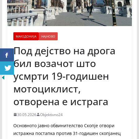
МАКЕДОНИЈА
НАЈНОВО
Под дејство на дрога
бил возачот што
усмрти 19-годишен
мотоциклист,
отворена е истрага
30.05.2026
Objektivno24
Основното јавно обвинителство Скопје отвори
истражна постапка против 31-годишен скопјанец