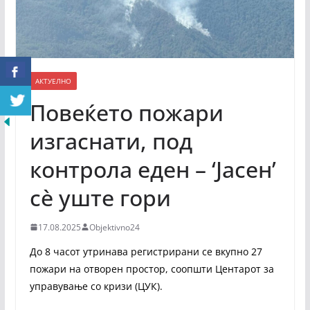
АКТУЕЛНО
Повеќето пожари
изгаснати, под
контрола еден – ‘Јасен’
сè уште гори
17.08.2025
Objektivno24
До 8 часот утринава регистрирани се вкупно 27
пожари на отворен простор, соопшти Центарот за
управување со кризи (ЦУК).