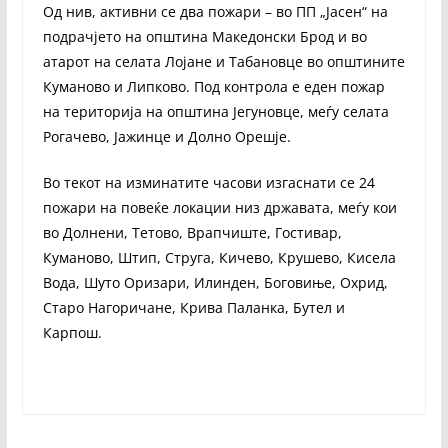
Од нив, активни се два пожари – во ПП „Јасен“ на
подрачјето на општина Македонски Брод и во
атарот на селата Лојане и Табановце во општините
Куманово и Липково. Под контрола е еден пожар
на територија на општина Јегуновце, меѓу селата
Рогачево, Јажинце и Долно Орешје.
Во текот на изминатите часови изгаснати се 24
пожари на повеќе локации низ државата, меѓу кои
во Долнени, Тетово, Врапчиште, Гостивар,
Куманово, Штип, Струга, Кичево, Крушево, Кисела
Вода, Шуто Оризари, Илинден, Боговиње, Охрид,
Старо Нагоричане, Крива Паланка, Бутел и
Карпош.