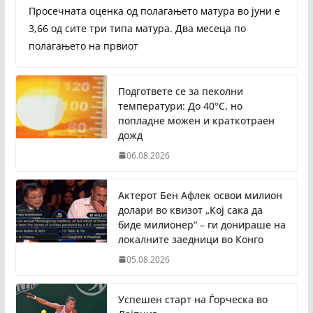
Просечната оценка од полагањето матура во јуни е
3,66 од сите три типа матура. Два месеца по
полагањето на првиот
Подгответе се за пеколни
температури: До 40°C, но
попладне можен и краткотраен
дожд
06.08.2026
Актерот Бен Афлек освои милион
долари во квизот „Кој сака да
биде милионер“ – ги донираше на
локалните заедници во Конго
05.08.2026
Успешен старт на Ѓорческа во