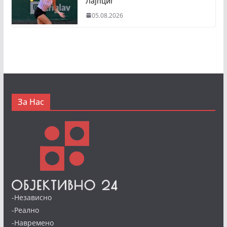
Лајпциг
05.08.2026
За Нас
-Независно
-Реално
-Навремено