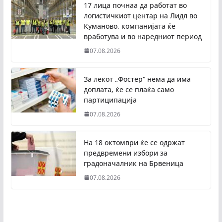
17 лица почнаа да работат во
логистичкиот центар на Лидл во
Куманово, компанијата ќе
вработува и во наредниот период
07.08.2026
За лекот „Фостер“ нема да има
доплата, ќе се плаќа само
партиципација
07.08.2026
На 18 октомври ќе се одржат
предвремени избори за
градоначалник на Брвеница
07.08.2026