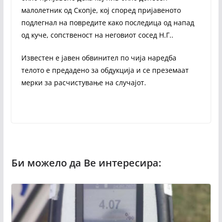
малолетник од Скопје, кој според пријавеното
подлегнал на повредите како последица од напад
од куче, сопственост на неговиот сосед Н.Г..
Известен е јавен обвинител по чија наредба
телото е предадено за обдукција и се преземаат
мерки за расчистување на случајот.