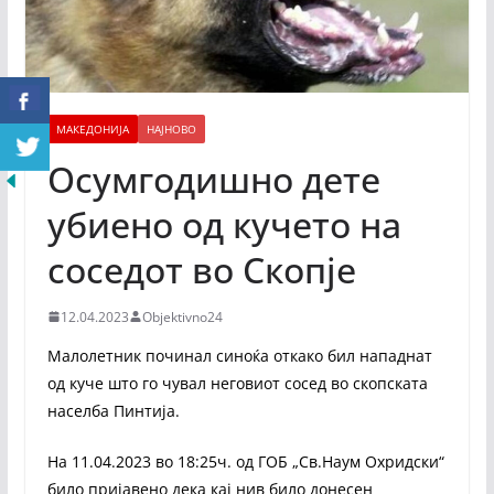
МАКЕДОНИЈА
НАЈНОВО
Осумгодишно дете
убиено од кучето на
соседот во Скопје
12.04.2023
Objektivno24
Малолетник починал синоќа откако бил нападнат
од куче што го чувал неговиот сосед во скопската
населба Пинтија.
На 11.04.2023 во 18:25ч. од ГОБ „Св.Наум Охридски“
било пријавено дека кај нив било донесен