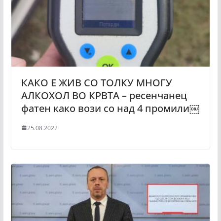
КАКО Е ЖИВ СО ТОЛКУ МНОГУ
АЛКОХОЛ ВО КРВТА – ресенчанец
фатен како вози со над 4 промили￼
25.08.2022