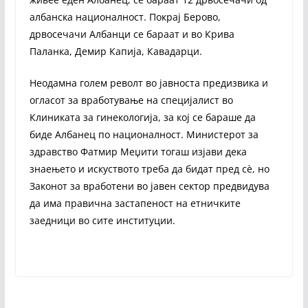
албанска националност. Покрај Берово,
дрвосечачи Албанци се бараат и во Крива
Паланка, Демир Капија, Кавадарци.
Неодамна голем револт во јавноста предизвика и
огласот за вработување на специјалист во
Клиниката за гинекологија, за кој се бараше да
биде Албанец по националност. Министерот за
здравство Фатмир Меџити тогаш изјави дека
знаењето и искуството треба да бидат пред сè, но
Законот за вработени во јавен сектор предвидува
да има правична застапеност на етничките
заедници во сите институции.