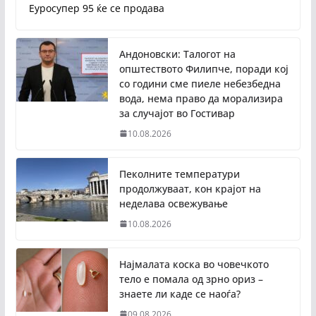
Еуросупер 95 ќе се продава
Андоновски: Талогот на
општеството Филипче, поради кој
со години сме пиеле небезбедна
вода, нема право да морализира
за случајот во Гостивар
10.08.2026
Пеколните температури
продолжуваат, кон крајот на
неделава освежување
10.08.2026
Најмалата коска во човечкото
тело е помала од зрно ориз –
знаете ли каде се наоѓа?
09.08.2026