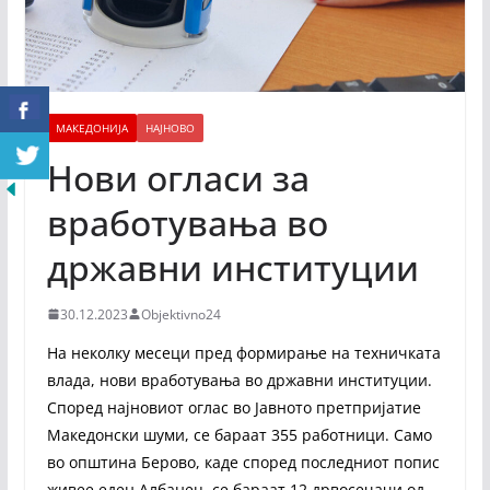
МАКЕДОНИЈА
НАЈНОВО
Нови огласи за
вработувања во
државни институции
30.12.2023
Objektivno24
На неколку месеци пред формирање на техничката
влада, нови вработувања во државни институции.
Според најновиот оглас во Јавното претпријатие
Македонски шуми, се бараат 355 работници. Само
во општина Берово, каде според последниот попис
живее еден Албанец, се бараат 12 дрвосечачи од