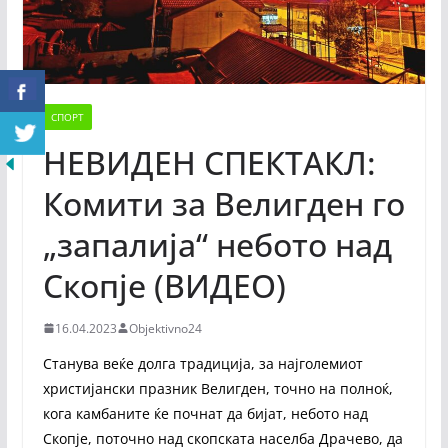
СПОРТ
НЕВИДЕН СПЕКТАКЛ:
Комити за Велигден го
„запалија“ небото над
Скопје (ВИДЕО)
16.04.2023
Objektivno24
Станува веќе долга традиција, за најголемиот
христијански празник Велигден, точно на полноќ,
кога камбаните ќе почнат да бијат, небото над
Скопје, поточно над скопската населба Драчево, да