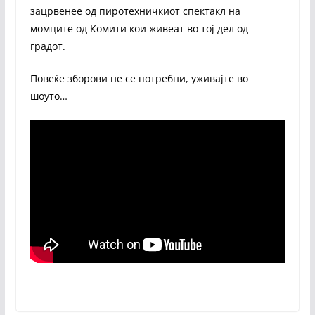
зацрвенее од пиротехничкиот спектакл на
момците од Комити кои живеат во тој дел од
градот.
Повеќе зборови не се потребни, уживајте во
шоуто…