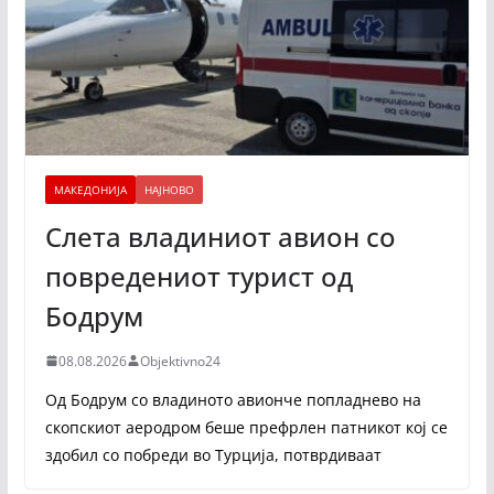
МАКЕДОНИЈА
НАЈНОВО
Слета владиниот авион со
повредениот турист од
Бодрум
08.08.2026
Objektivno24
Од Бодрум со владиното авионче попладнево на
скопскиот аеродром беше префрлен патникот кој се
здобил со побреди во Турција, потврдиваат