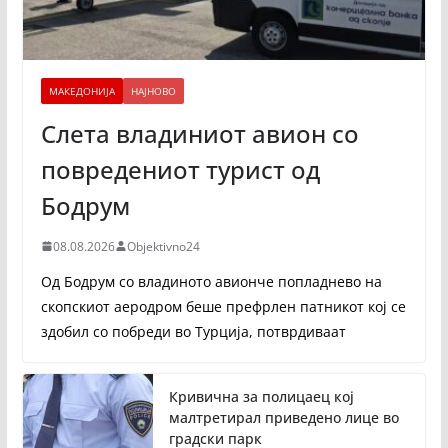
МАКЕДОНИЈА
НАЈНОВО
Слета владиниот авион со
повредениот турист од
Бодрум
08.08.2026
Objektivno24
Од Бодрум со владиното авионче попладнево на
скопскиот аеродром беше префрлен патникот кој се
здобил со побреди во Турција, потврдиваат
Кривична за полицаец кој
малтретирал приведено лице во
градски парк