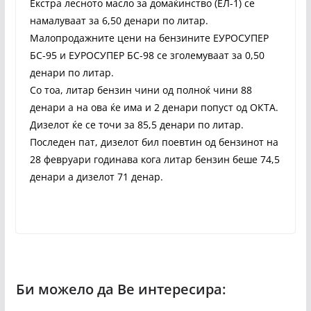
Екстра лесното масло за домаќинство (ЕЛ-1) се
намалуваат за 6,50 денари по литар.
Малопродажните цени на бензините ЕУРОСУПЕР
БС-95 и ЕУРОСУПЕР БС-98 се зголемуваат за 0,50
денари по литар.
Со тоа, литар бензин чини од полноќ чини 88
денари а на ова ќе има и 2 денари попуст од ОКТА.
Дизелот ќе се точи за 85,5 денари по литар.
Последен пат, дизелот бил поевтин од бензинот на
28 февруари годинава кога литар бензин беше 74,5
денари а дизелот 71 денар.