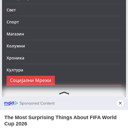
Свет
Спорт
Магазин
Колумни
Хроника
Култура
Социјални Мрежи
Следете нè на Фејсбук за да сте во тек со најновите