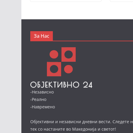
За Нас
-Независно
-Реално
-Навремено
Објективни и независни дневни вести. Следете н
тек со настаните во Македонија и светот!