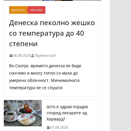
МАГАЗИН
НАЈНОВО
Денеска пеколно жешко
со температура до 40
степени
08.08.2026
Objektivno24
Во Скопје, времето денеска ќе биде
сончево и многу топло со мала до
умерена облачност. Минималната
температура ќе се спушти
Што е здрав појадок
според лекарите од
Харвард?
07.08.2026