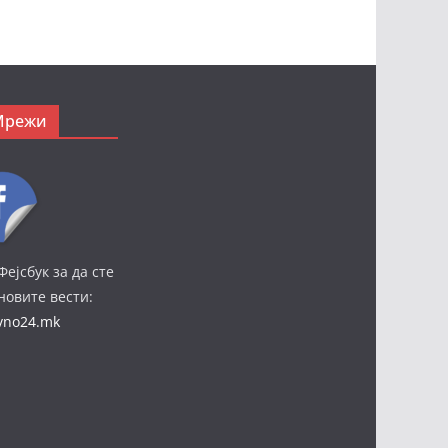
Мрежи
Фејсбук за да сте
јновите вести:
ivno24.mk