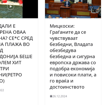
 ДАЛИ Е
Мицкоски:
РЕНА ОВАА
Граѓаните да се
НА? CE*C СРЕД
чувствуваат
НА ПЛAЖА ВО
безбедни, Владата
Д
обезбедува
ДОНИЈА БЕШЕ
безбедна и сигурна
ОЛЕМ ХИТ
европска држава со
 ТРИ
подобра економија
НИ(РЕТРО
и повисоки плати, а
О)
го враќа и
достоинството
022
26.12.2024