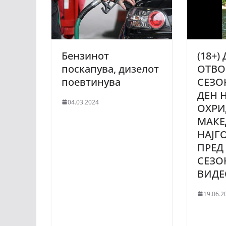
Бензинот
(18+)
поскапува, дизелот
ОТВО
поевтинува
СЕЗО
ДЕН 
04.03.2024
ОХPИ
МАКЕ
НАЈГ
ПРЕД
СЕЗО
ВИДЕ
19.06.2