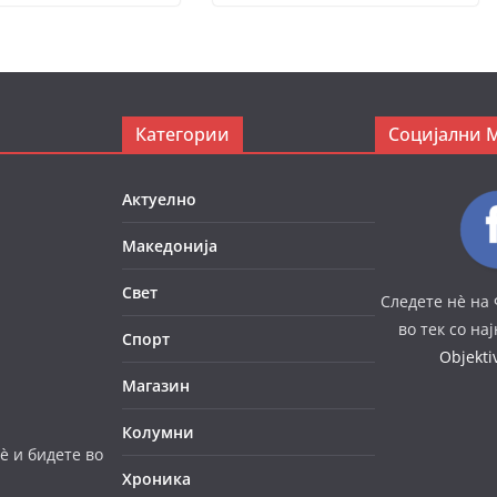
Категории
Социјални 
Актуелно
Македонија
Свет
Следете нè на 
во тек со на
Спорт
Objekt
Магазин
Колумни
è и бидете во
Хроника