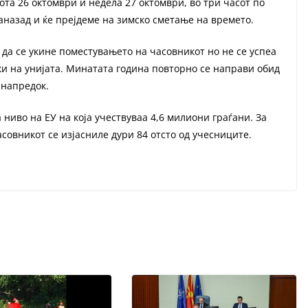
ота 26 октомври и недела 27 октомври, во три часот по
аназад и ќе прејдеме на зимско сметање на времето.
 да се укине поместувањето на часовникот но не се успеа
ки на унијата. Минатата година повторно се направи обид
 напредок.
 ниво на ЕУ на која учествуваа 4,6 милиони граѓани. За
совникот се изјасниле дури 84 отсто од учесниците.