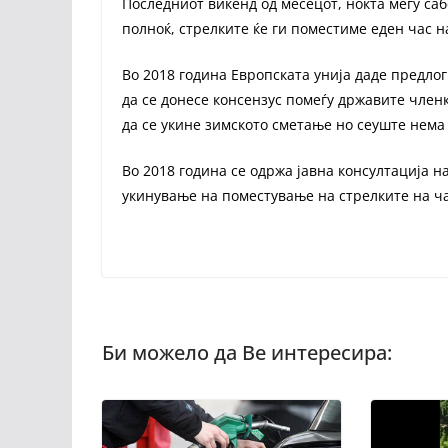
Последниот викенд од месецот, ноќта меѓу саб
полноќ, стрелките ќе ги поместиме еден час н
Во 2018 година Европската унија даде предлог
да се донесе консензус помеѓу државите член
да се укине зимското сметање но сеуште нема
Во 2018 година се одржа јавна консултација на
укинување на поместување на стрелките на ча