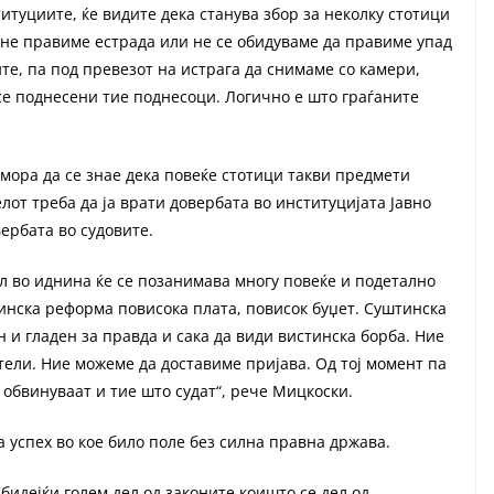
итуциите, ќе видите дека станува збор за неколку стотици
 не правиме естрада или не се обидуваме да правиме упад
те, па под превезот на истрага да снимаме со камери,
 се поднесени тие поднесоци. Логично е што граѓаните
 мора да се знае дека повеќе стотици такви предмети
лот треба да ја врати довербата во институцијата Јавно
ербата во судовите.
ел во иднина ќе се позанимава многу повеќе и подетално
тинска реформа повисока плата, повисок буџет. Суштинска
 и гладен за правда и сака да види вистинска борба. Ние
ители. Ние можеме да доставиме пријава. Од тој момент па
 обвинуваат и тие што судат“, рече Мицкоски.
 успех во кое било поле без силна правна држава.
 бидејќи голем дел од законите коишто се дел од