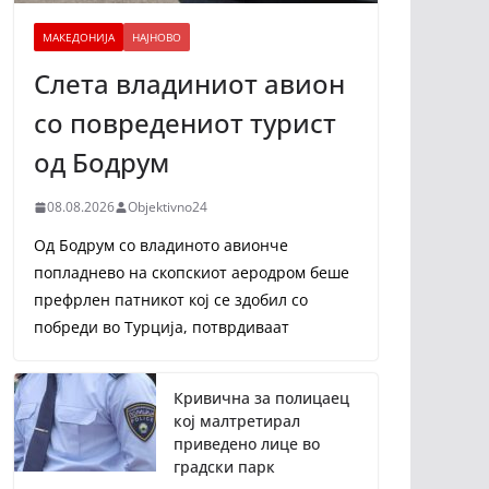
МАКЕДОНИЈА
НАЈНОВО
Слета владиниот авион
со повредениот турист
од Бодрум
08.08.2026
Objektivno24
Од Бодрум со владиното авионче
попладнево на скопскиот аеродром беше
префрлен патникот кој се здобил со
побреди во Турција, потврдиваат
Кривична за полицаец
кој малтретирал
приведено лице во
градски парк