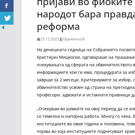
пријави во фиоките
народот бара правда
реформа
25.12.2025
Objektivno24
На денешната седница на Собранието посвете
Христијан Мицкоски, одговараше на прашање п
очекувањата од сферата на обвинителството 
информациите кои ги има, процедурата за из
заврши за 2 месеци. Критериумите за избор, 
обвинителство усвоен од страна на претходна
професори, адвокати и истакнати правници да
„Очекувам во рамките на овој период да се из
со темелна и напорна работа. Многу го чека. 
институциите во овие година и половина, пов
појава во која институциите поднесуваат кри