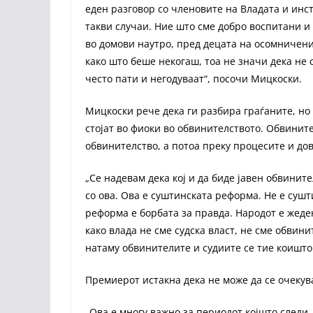
еден разговор со членовите на Владата и инст
такви случаи. Ние што сме добро воспитани и
во домови наутро, пред децата на осомничени
како што беше некогаш, тоа не значи дека не
често пати и негодуваат“, посочи Мицкоски.
Мицкоски рече дека ги разбира граѓаните, но
стојат во фиоки во обвинителството. Обвините
обвинителство, а потоа преку процесите и дов
„Се надевам дека кој и да биде јавен обвинит
со ова. Ова е суштинската реформа. Не е суш
реформа е борбата за правда. Народот е жеден
како влада не сме судска власт, не сме обвин
натаму обвинителите и судиите се тие коишто
Премиерот истакна дека не може да се очекува
„Ова е многу важно за периодот којшто следи,