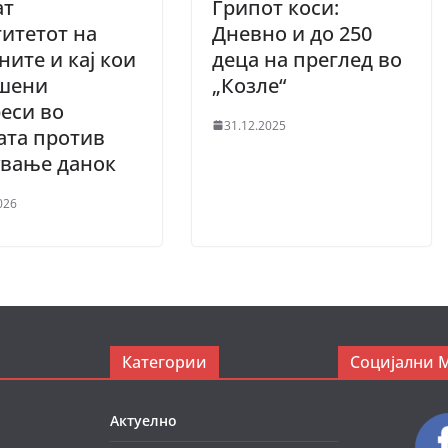
ат
Грипот коси:
итетот на
Дневно и до 250
ните и кај кои
деца на преглед во
ршени
„Козле“
еси во
31.12.2025
ата против
ување данок
026
Категории
Социјални 
Актуелно