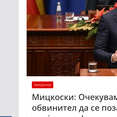
МАКЕДОНИЈА
Мицкоски: Очекувам
обвинител да се по