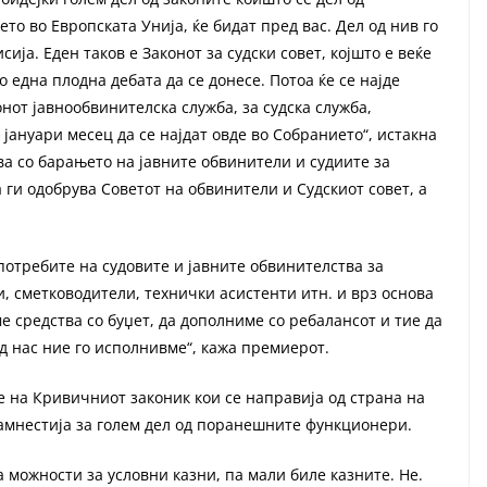
о во Европската Унија, ќе бидат пред вас. Дел од нив го
ја. Еден таков е Законот за судски совет, којшто е веќе
 една плодна дебата да се донесе. Потоа ќе се најде
онот јавнообвинителска служба, за судска служба,
 јануари месец да се најдат овде во Собранието“, истакна
ва со барањето на јавните обвинители и судиите за
ги одобрува Советот на обвинители и Судскиот совет, а
отребите на судовите и јавните обвинителства за
и, сметководители, технички асистенти итн. и врз основа
 средства со буџет, да дополниме со ребалансот и тие да
од нас ние го исполнивме“, кажа премиерот.
 на Кривичниот законик кои се направија од страна на
 амнестија за голем дел од поранешните функционери.
а можности за условни казни, па мали биле казните. Не.