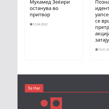
Мухамед Зеќири
Позн
останува во
идент
притвор
уапсе
се в
12.04.2022
претр
акциј
затај
15.01.2
За Нас