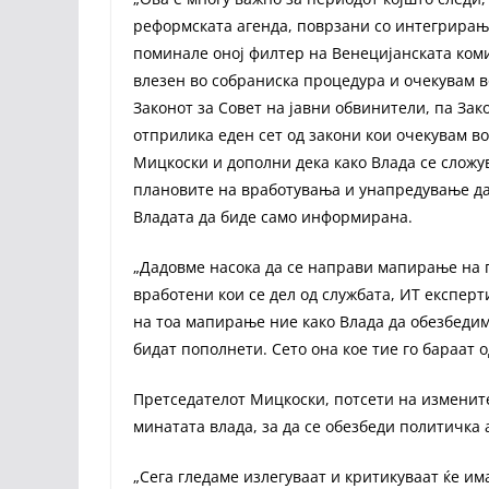
реформската агенда, поврзани со интегрирањет
поминале оној филтер на Венецијанската комиси
влезен во собраниска процедура и очекувам во
Законот за Совет на јавни обвинители, па Зак
отприлика еден сет од закони кои очекувам во
Мицкоски и дополни дека како Влада се сложу
плановите на вработувања и унапредување да 
Владата да биде само информирана.
„Дадовме насока да се направи мапирање на п
вработени кои се дел од службата, ИТ експерт
на тоа мапирање ние како Влада да обезбедиме
бидат пополнети. Сето она кое тие го бараат 
Претседателот Мицкоски, потсети на измените
минатата влада, за да се обезбеди политичка
„Сега гледаме излегуваат и критикуваат ќе им