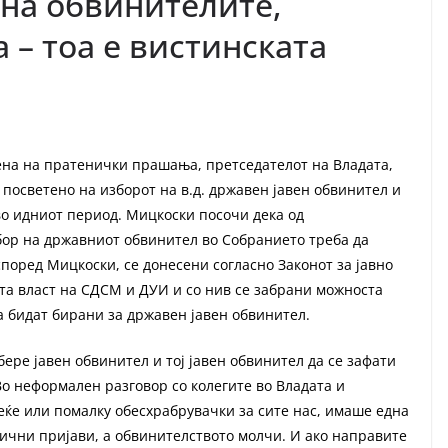
 на обвинителите,
 – тоа е вистинската
на на пратенички прашања, претседателот на Владата,
осветено на изборот на в.д. државен јавен обвинител и
во идниот период. Мицкоски посочи дека од
бор на државниот обвинител во Собранието треба да
според Мицкоски, се донесени согласно Законот за јавно
та власт на СДСМ и ДУИ и со нив се забрани можноста
 бидат бирани за државен јавен обвинител.
бере јавен обвинител и тој јавен обвинител да се зафати
Во неформален разговор со колегите во Владата и
еќе или помалку обесхрабрувачки за сите нас, имаше една
вични пријави, а обвинителството молчи. И ако направите