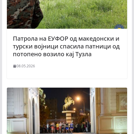
Патролa на ЕУФОР од македонски и
турски војници спасила патници од
потопено возило кај Тузла
08.05.2026