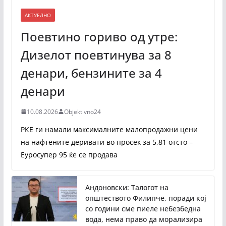
АКТУЕЛНО
Поевтино гориво од утре:
Дизелот поевтинува за 8
денари, бензините за 4
денари
10.08.2026
Objektivno24
РКЕ ги намали максималните малопродажни цени
на нафтените деривати во просек за 5,81 отсто –
Еуросупер 95 ќе се продава
Андоновски: Талогот на
општеството Филипче, поради кој
со години сме пиеле небезбедна
вода, нема право да морализира