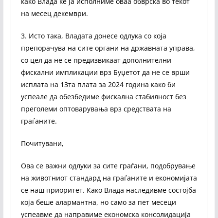
како Влада ќе ја исполниме оваа обврска во текот
на месец декември.
3. Исто така, Владата донесе одлука со која
препорачува на сите органи на државната управа,
со цел да не се предизвикаат дополнителни
фискални импликации врз Буџетот да не се врши
исплата на 13та плата за 2024 година како би
успеале да обезбедиме фискална стабилност без
преголеми оптоварувања врз средствата на
граѓаните.
Почитувани,
Ова се важни одлуки за сите граѓани, подобрување
на животниот стандард на граѓаните и економијата
се наш приоритет. Како Влада наследивме состојба
која беше алармантна, но само за пет месеци
успеавме да направиме економска консолидација