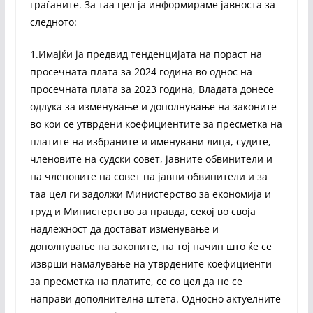
граѓаните. За таа цел ја информираме јавноста за
следното:
1.Имајќи ја предвид тенденцијата на пораст на
просечната плата за 2024 година во однос на
просечната плата за 2023 година, Владата донесе
одлука за изменување и дополнување на законите
во кои се утврдени коефициентите за пресметка на
платите на избраните и именувани лица, судите,
членовите на судски совет, јавните обвинители и
на членовите на совет на јавни обвинители и за
таа цел ги задолжи Министерство за економија и
труд и Министерство за правда, секој во своја
надлежност да достават изменување и
дополнување на законите, на тој начин што ќе се
изврши намалување на утврдените коефициенти
за пресметка на платите, се со цел да не се
направи дополнителна штета. Односно актуелните