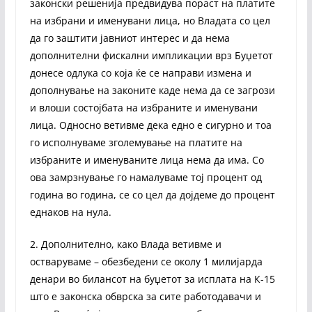
законски решенија предвидува пораст на платите
на избрани и именувани лица, но Владата со цел
да го заштити јавниот интерес и да нема
дополнителни фискални импликации врз Буџетот
донесе одлука со која ќе се направи измена и
дополнување на законите каде нема да се загрози
и влоши состојбата на избраните и именувани
лица. Односно ветивме дека едно е сигурно и тоа
го исполнуваме зголемување на платите на
избраните и именуваните лица нема да има. Со
ова замрзнување го намалуваме тој процент од
година во година, се со цел да дојдеме до процент
еднаков на нула.
2. Дополнително, како Влада ветивме и
остваруваме – обезбедени се околу 1 милијарда
денари во билансот на буџетот за исплата на К-15
што е законска обврска за сите работодавачи и