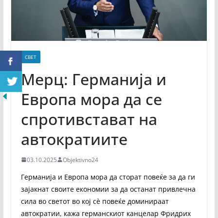
СВЕТ
Мерц: Германија и
Европа мора да се
спротивстават на
автократиите
03.10.2025
Objektivno24
Германија и Европа мора да сторат повеќе за да ги
зајакнат своите економии за да останат привлечна
сила во светот во кој сè повеќе доминираат
автократии, кажа германскиот канцелар Фридрих