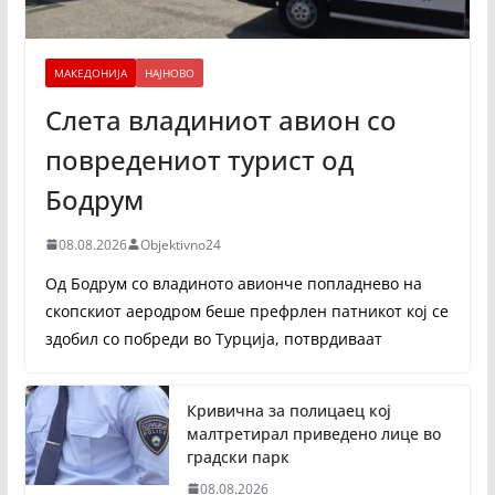
МАКЕДОНИЈА
НАЈНОВО
Слета владиниот авион со
повредениот турист од
Бодрум
08.08.2026
Objektivno24
Од Бодрум со владиното авионче попладнево на
скопскиот аеродром беше префрлен патникот кој се
здобил со побреди во Турција, потврдиваат
Кривична за полицаец кој
малтретирал приведено лице во
градски парк
08.08.2026