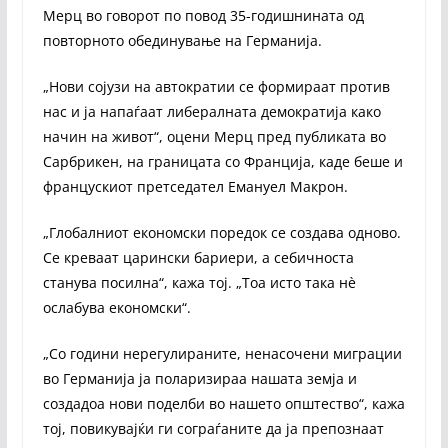
Мерц во говорот по повод 35-годишнината од
повторното обединување на Германија.
„Нови сојузи на автократии се формираат против
нас и ја напаѓаат либералната демократија како
начин на живот“, оцени Мерц пред публиката во
Сарбрикен, на границата со Франција, каде беше и
францускиот претседател Емануел Макрон.
„Глобалниот економски поредок се создава одново.
Се креваат царински бариери, а себичноста
станува посилна“, кажа тој. „Тоа исто така нè
ослабува економски“.
„Со години нерегулираните, ненасочени миграции
во Германија ја поларизираа нашата земја и
создадоа нови поделби во нашето општество“, кажа
тој, повикувајќи ги сограѓаните да ја препознаат