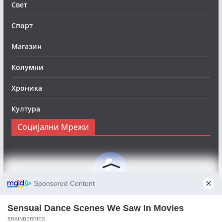
Свет
Спорт
Магазин
Колумни
Хроника
Култура
Социјални Мрежи
Следете нè на Фејсбук за да сте во тек со најновите
вести:
Objektivno24.mk