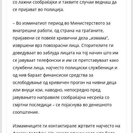
со лажни сообраќајки и таквите случаи веднаш да
се пријават во полиција.
– Во изминатиот период во Министерството за
внатрешни работи, од страна на граѓаните,
пријавени се повеќе кривични дела „измама“,
извршени врз повозрасни лица. Сторителите ги
доведуваат во заблуда лицата на тој начин што им
се јавуваат телефонски и им се претставуваат како
службени лица, најчесто полициски службеници и
од нив бараат финансиски средства за
ослободување од кривичен прогон на нивни деца
или внуци кои, наводно, непосредно пред
јавувањето направиле сообраќајна несреќа со
смртни последици – се појаснува во денешното
соопштение.
Измамниците ги контактирале жртвите најчесто на