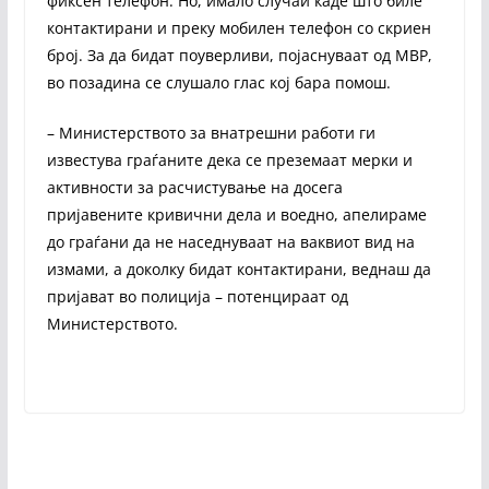
фиксен телефон. Но, имало случаи каде што биле
контактирани и преку мобилен телефон со скриен
број. За да бидат поуверливи, појаснуваат од МВР,
во позадина се слушало глас кој бара помош.
– Министерството за внатрешни работи ги
известува граѓаните дека се преземаат мерки и
активности за расчистување на досега
пријавените кривични дела и воедно, апелираме
до граѓани да не наседнуваат на ваквиот вид на
измами, а доколку бидат контактирани, веднаш да
пријават во полиција – потенцираат од
Министерството.