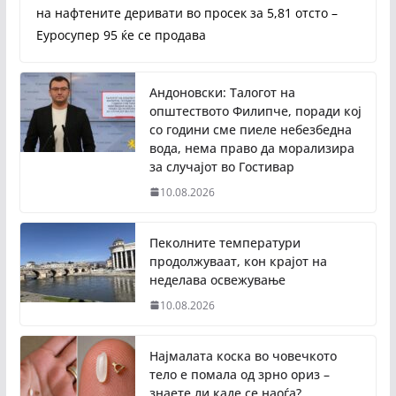
на нафтените деривати во просек за 5,81 отсто –
Еуросупер 95 ќе се продава
Андоновски: Талогот на
општеството Филипче, поради кој
со години сме пиеле небезбедна
вода, нема право да морализира
за случајот во Гостивар
10.08.2026
Пеколните температури
продолжуваат, кон крајот на
неделава освежување
10.08.2026
Најмалата коска во човечкото
тело е помала од зрно ориз –
знаете ли каде се наоѓа?