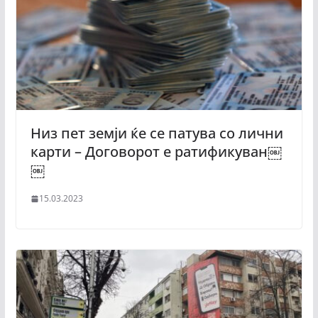
Низ пет земји ќе се патува со лични
карти – Договорот е ратификуван￼
￼
15.03.2023