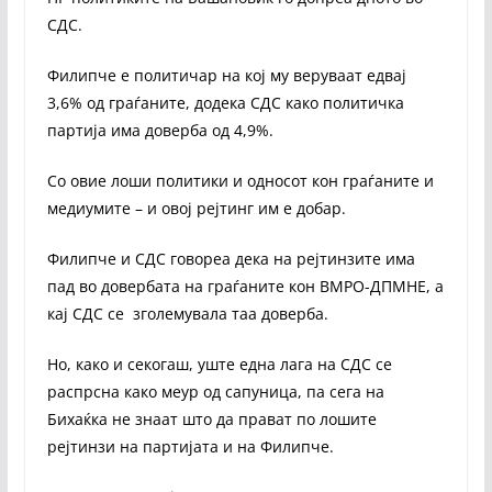
СДС.
Филипче е политичар на кој му веруваат едвај
3,6% од граѓаните, додека СДС како политичка
партија има доверба од 4,9%.
Со овие лоши политики и односот кон граѓаните и
медиумите – и овој рејтинг им е добар.
Филипче и СДС говореа дека на рејтинзите има
пад во довербата на граѓаните кон ВМРО-ДПМНЕ, а
кај СДС се зголемувала таа доверба.
Но, како и секогаш, уште една лага на СДС се
распрсна како меур од сапуница, па сега на
Бихаќка не знаат што да прават по лошите
рејтинзи на партијата и на Филипче.