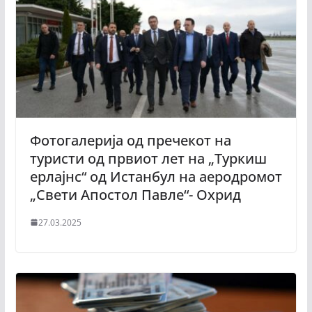
Фотогалерија од пречекот на
туристи од првиот лет на „Туркиш
ерлајнс“ од Истанбул на аеродромот
„Свети Апостол Павле“- Охрид
27.03.2025