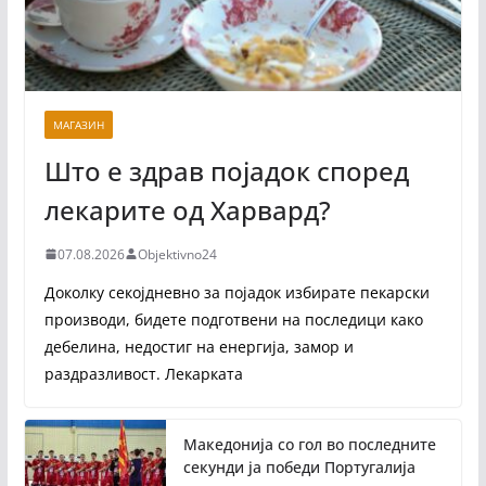
МАГАЗИН
Што е здрав појадок според
лекарите од Харвард?
07.08.2026
Objektivno24
Доколку секојдневно за појадок избирате пекарски
производи, бидете подготвени на последици како
дебелина, недостиг на енергија, замор и
раздразливост. Лекарката
Македонија со гол во последните
секунди ја победи Португалија