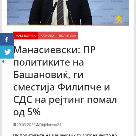
МАКЕДОНИЈА
НАЈНОВО
ПОЛИТИКА
Манасиевски: ПР
политиките на
Башановиќ, ги
сместија Филипче и
СДС на рејтинг помал
од 5%
29.03.2026
Objektivno24
ПР политиките на Башановиќ го допреа дното во