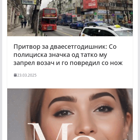
Притвор за дваесетгодишник: Со
полициска значка од татко му
запрел возач и го повредил со нож
23.03.2025