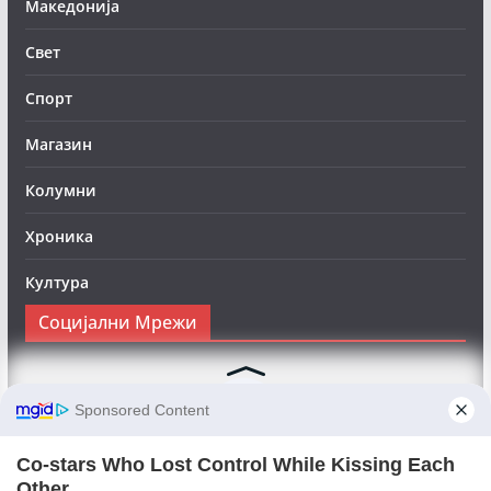
Македонија
Свет
Спорт
Магазин
Колумни
Хроника
Култура
Социјални Мрежи
Следете нè на Фејсбук за да сте во тек со најновите