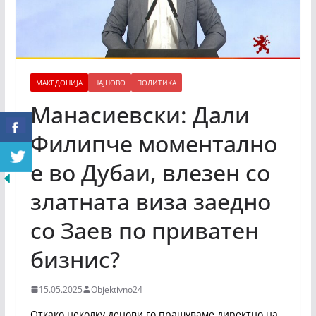
МАКЕДОНИЈА
НАЈНОВО
ПОЛИТИКА
Манасиевски: Дали
Филипче моментално
е во Дубаи, влезен со
златната виза заедно
со Заев по приватен
бизнис?
15.05.2025
Objektivno24
Откако неколку денови го прашуваме директно на