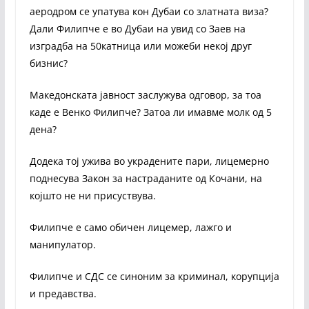
аеродром се упатува кон Дубаи со златната виза?
Дали Филипче е во Дубаи на увид со Заев на
изградба на 50катница или можеби некој друг
бизнис?
Македонската јавност заслужува одговор, за тоа
каде е Венко Филипче? Затоа ли имавме молк од 5
дена?
Додека тој ужива во украдените пари, лицемерно
поднесува Закон за настраданите од Кочани, на
којшто не ни присуствува.
Филипче е само обичен лицемер, лажго и
манипулатор.
Филипче и СДС се синоним за криминал, корупција
и предавства.