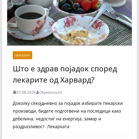
МАГАЗИН
Што е здрав појадок според
лекарите од Харвард?
07.08.2026
Objektivno24
Доколку секојдневно за појадок избирате пекарски
производи, бидете подготвени на последици како
дебелина, недостиг на енергија, замор и
раздразливост. Лекарката