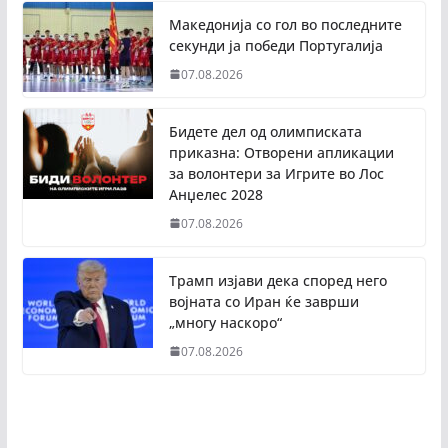
Македонија со гол во последните
секунди ја победи Португалија
07.08.2026
Бидете дел од олимписката
приказна: Отворени апликации
за волонтери за Игрите во Лос
Анџелес 2028
07.08.2026
Трамп изјави дека според него
војната со Иран ќе заврши
„многу наскоро“
07.08.2026