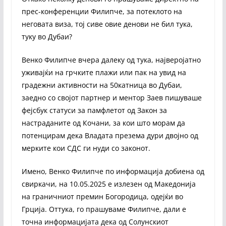
прес-конференции Филипче, за потеклото на
неговата виза, тој сиве овие денови не бил тука,
туку во Дубаи?
Венко Филипче вчера далеку од тука, најверојатно
уживајќи на грчките плажи или пак на увид на
градежни активности на 50катница во Дубаи,
заедно со својот партнер и ментор Заев пишуваше
фејсбук статуси за памфлетот од Закон за
настраданите од Кочани, за кои што морам да
потенцирам дека Владата презема дури двојно од
мерките кои СДС ги нуди со законот.
Имено, Венко Филипче по информација добиена од
свиркачи, на 10.05.2025 е излезен од Македонија
на граничниот премин Богородица, одејќи во
Грција. Оттука, го прашуваме Филипче, дали е
точна информацијата дека од Солунскиот