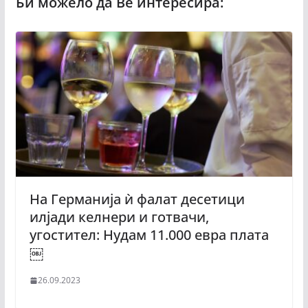
На Германија ѝ фалат десетици
илјади келнери и готвачи,
угостител: Нудам 11.000 евра плата
￼
26.09.2023