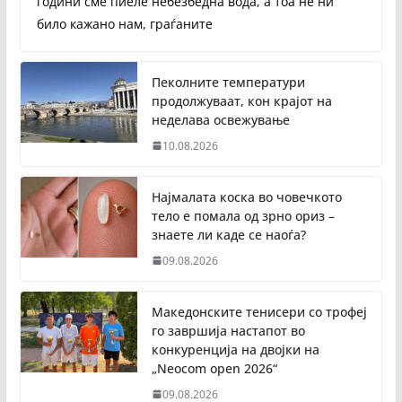
години сме пиеле небезбедна вода, а тоа не ни
било кажано нам, граѓаните
Пеколните температури
продолжуваат, кон крајот на
неделава освежување
10.08.2026
Најмалата коска во човечкото
тело е помала од зрно ориз –
знаете ли каде се наоѓа?
09.08.2026
Македонските тенисери со трофеј
го завршија настапот во
конкуренција на двојки на
„Neocom open 2026“
09.08.2026