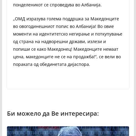
понделеникот се спроведува во Албанија.
„ОМД изразува голема поддршка за Македонците
во овогодинешниот попис во Албанија! Во овие
моменти на идентитетско негирање и поткупување
од страна на надворешни држави, излези и
попиши се како Македонец! Македонците немаат
цена, македонците не се на продажба!“, се вели во
пораката од обединетата дијаспора.