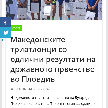
СПОРТ
Македонските
триатлонци со
одлични резултати на
државното првенство
во Пловдив
10.08.2025
Objektivno24
На државното триатлон првенство на Бугарија во
Пловдив, членовите на Триоги постигнаа одлични