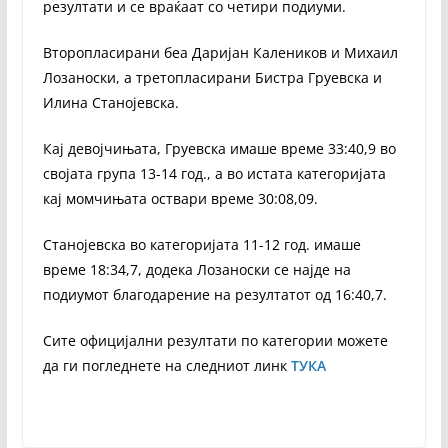
резултати и се враќаат со четири подиуми.
Второпласирани беа Даријан Калеников и Михаил
Лозаноски, а третопласирани Бистра Груевска и
Илина Станојевска.
Кај девојчињата, Груевска имаше време 33:40,9 во
својата група 13-14 год., а во истата категоријата
кај момчињата оствари време 30:08,09.
Станојевска во категоријата 11-12 год. имаше
време 18:34,7, додека Лозаноски се најде на
подиумот благодарение на резултатот од 16:40,7.
Сите официјални резултати по категории можете
да ги погледнете на следниот линк
ТУКА