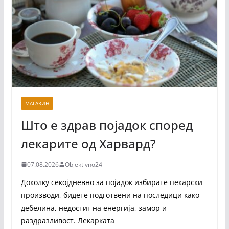
МАГАЗИН
Што е здрав појадок според
лекарите од Харвард?
07.08.2026
Objektivno24
Доколку секојдневно за појадок избирате пекарски
производи, бидете подготвени на последици како
дебелина, недостиг на енергија, замор и
раздразливост. Лекарката