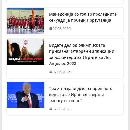
Македонија со гол во последните
секунди ја победи Португалија
07.08.2026
Бидете дел од олимписката
приказна: Отворени апликации
за волонтери за Игрите во Лос
Анџелес 2028
07.08.2026
Трамп изјави дека според него
војната со Иран ќе заврши
„многу наскоро“
07.08.2026