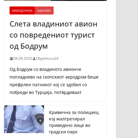
МАКЕДОНИЈА
НАЈНОВО
Слета владиниот авион
со повредениот турист
од Бодрум
08.08.2026
Objektivno24
Од Бодрум со владиното авионче
попладнево на скопскиот аеродром беше
префрлен патникот кој се здобил со
побреди во Турција, потврдиваат
Кривична за полицаец
кој малтретирал
приведено лице во
градски парк