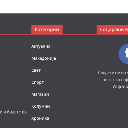
Категории
Социјални 
Актуелно
Македонија
Свет
Следете нè на 
во тек со на
Спорт
Objekt
Магазин
Колумни
è и бидете во
Хроника