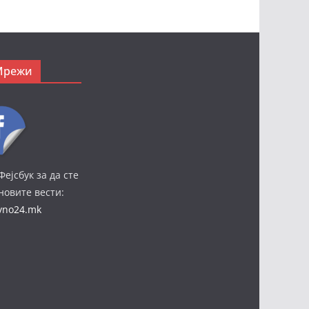
Мрежи
Фејсбук за да сте
јновите вести:
ivno24.mk