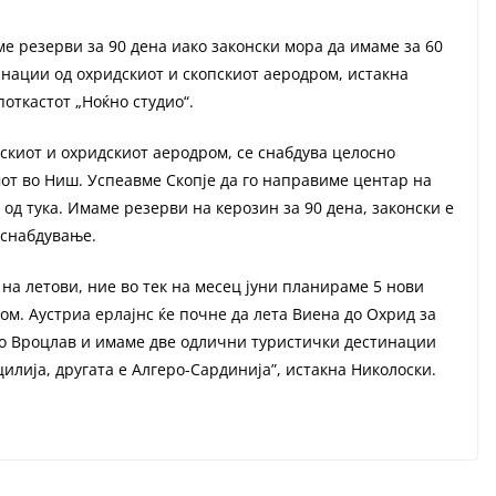
е резерви за 90 дена иако законски мора да имаме за 60
инации од охридскиот и скопскиот аеродром, истакна
откастот „Ноќно студио“.
пскиот и охридскиот аеродром, се снабдува целосно
т во Ниш. Успеавме Скопје да го направиме центар на
од тука. Имаме резерви на керозин за 90 дена, законски е
 снабдување.
 на летови, ние во тек на месец јуни планираме 5 нови
ом. Аустриа ерлајнс ќе почне да лета Виена до Охрид за
 до Вроцлав и имаме две одлични туристички дестинации
илија, другата е Алгеро-Сардинија”, истакна Николоски.