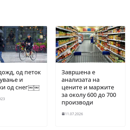
дожд, од петок
Завршена е
ување и
анализата на
жи од снег￼￼
цените и маржите
за околу 600 до 700
023
производи
11.07.2026