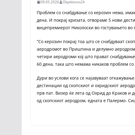
09.05.2026
Objektivno24
Проблем со снабдување со керозин нема, имам
дена. И покрај кризата, отвораме 5 нови дест
вицепремиерот Николоски во гостувањето во п
“Со керозин покрај тоа што се снабдуваат ско
аеродромот во Приштина и делумно аеродромо
четири аеродроми кој што прават снабдување 
60 дена, така што немама никаков проблем со
Дури во услови кога се најавуваат откажување
дестинации од скопскиот и охридскиот аеродр
прв пат. Визер ќе лета од Охрид до Краков и
од скопскиот аеродром, едната е Палермо- Сиц