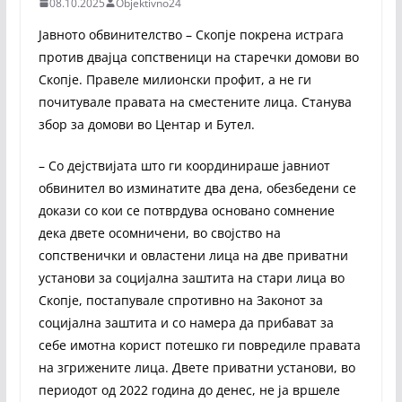
08.10.2025
Objektivno24
Јавното обвинителство – Скопје покрена истрага
против двајца сопственици на старечки домови во
Скопје. Правеле милионски профит, а не ги
почитувале правата на сместените лица. Станува
збор за домови во Центар и Бутел.
– Со дејствијата што ги координираше јавниот
обвинител во изминатите два дена, обезбедени се
докази со кои се потврдува основано сомнение
дека двете осомничени, во својство на
сопственички и овластени лица на две приватни
установи за социјална заштита на стари лица во
Скопје, постапувале спротивно на Законот за
социјална заштита и со намера да прибават за
себе имотна корист потешко ги повредиле правата
на згрижените лица. Двете приватни установи, во
периодот од 2022 година до денес, не ја вршеле