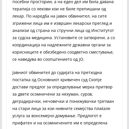
посебни простории, а на еден дел им била давана
терапија со лекови кои не биле препишани од
лекар. По наредба на јавен обвинител, на сите
згрижени лица им е извршен лекарски преглед и
анализи од страна на стручни лица од Институтот
за судска медицина. Установите се затворени, а со
координација на надлежните државни органи за
корисниците е обезбедено соодветно сместување,
се наведува во соопштението од ЈО.
Јавниот обвинител до судијата на претходна
постапка од Основниот кривичен суд Скопје
достави предлог за определување мерка притвор
за двете осомничени за нехуман, суров,
деградирачки, нечовечки и понижувачки третман
на стари лица за кои нивните семејства плаќале
услуга за вонсемејно домување. Предлогот е
прифатен и на осомничените им е определена