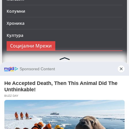
Колумни
Хроника
Култура
Социјални Мрежи
Следете нè на Фејсбук за да сте во тек со најновите
вести:
Objektivno24.mk