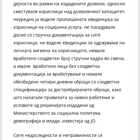
дејноста во рамки на издадените дозволи, односно
сместувале корисници над дозволениот капацитет,
неуредно ја воделе пропишаната евиденција за
корисници на социјална услуга, не поседувале
досие со стручна документација за сите
корисници, не воделе евиденции за одржување на
личната хигиена на корисниците, немале
вработено соодветен број стручни кадри во смена,
а имале вработено лица без соодветна
документација за вработување и немале
обезбедено четири дневни оброци со соодветна
спецификација за дистрибуираните оброци, како
што налагале правилата за нивно работење и
условите од решенијата издадени од
Министерството за социјална политика,
демографија и млади, известија од ЈО.
Сите недоследности и неправилности се