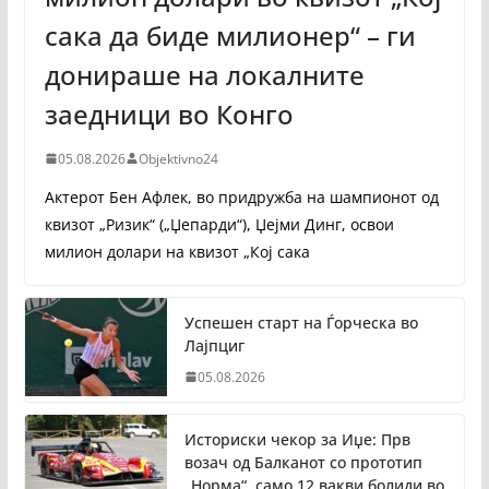
сака да биде милионер“ – ги
донираше на локалните
заедници во Конго
05.08.2026
Objektivno24
Актерот Бен Афлек, во придружба на шампионот од
квизот „Ризик“ („Џепарди“), Џејми Динг, освои
милион долари на квизот „Кој сака
Успешен старт на Ѓорческа во
Лајпциг
05.08.2026
Историски чекор за Иџе: Прв
возач од Балканот со прототип
„Норма“, само 12 вакви болиди во