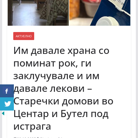
АКТУЕЛНО
Им давале храна со
поминат рок, ги
заклучувале и им
давале лекови –
Старечки домови во
Центар и Бутел под
истрага