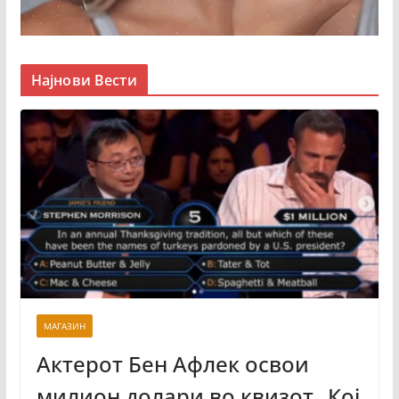
Најнови Вести
МАГАЗИН
Актерот Бен Афлек освои
милион долари во квизот „Кој