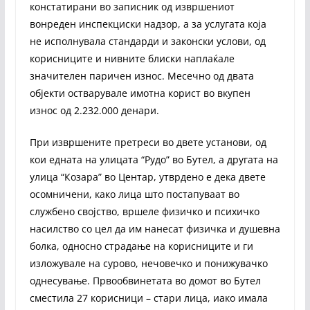
констатирани во записник од извршениот
вонреден инспекциски надзор, а за услугата која
не исполнувала стандарди и законски услови, од
корисниците и нивните блиски наплаќале
значителен паричен износ. Месечно од двата
објекти остварувале имотна корист во вкупен
износ од 2.232.000 денари.
При извршените претреси во двете установи, од
кои едната на улицата “Рудо” во Бутел, а другата на
улица “Козара” во Центар, утврдено е дека двете
осомничени, како лица што постапуваат во
службено својство, вршеле физичко и психичко
насилство со цел да им нанесат физичка и душевна
болка, односно страдање на корисниците и ги
изложувале на сурово, нечовечко и понижувачко
однесување. Првообвинетата во домот во Бутел
сместила 27 корисници – стари лица, иако имала