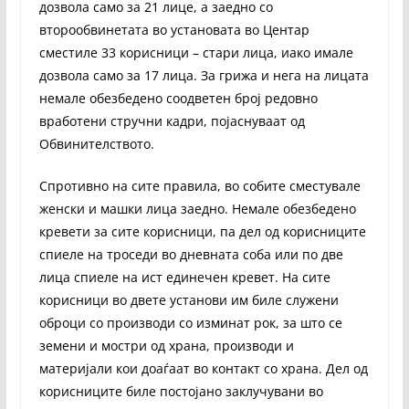
дозвола само за 21 лице, а заедно со
второобвинетата во установата во Центар
сместиле 33 корисници – стари лица, иако имале
дозвола само за 17 лица. За грижа и нега на лицата
немале обезбедено соодветен број редовно
вработени стручни кадри, појаснуваат од
Обвинителството.
Спротивно на сите правила, во собите сместувале
женски и машки лица заедно. Немале обезбедено
кревети за сите корисници, па дел од корисниците
спиеле на троседи во дневната соба или по две
лица спиеле на ист единечен кревет. На сите
корисници во двете установи им биле служени
оброци со производи со изминат рок, за што се
земени и мостри од храна, производи и
материјали кои доаѓаат во контакт со храна. Дел од
корисниците биле постојано заклучувани во