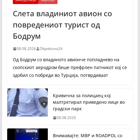
МАКЕДОНИЈА
НАЈНОВО
Слета владиниот авион со
повредениот турист од
Бодрум
08.08.2026
Objektivno24
Од Бодрум со владиното авионче попладнево на
скопскиот аеродром беше префрлен патникот кој се
здобил со побреди во Турција, потврдиваат
Кривична за полицаец кој
малтретирал приведено лице во
градски парк
08.08.2026
Внимавајте: МВР и ROADPOL со