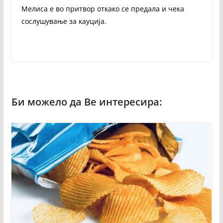
Мелиса е во притвор откако се предала и чека
сослушување за кауција.