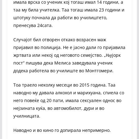
имала врска со ученик кој тогаш имал 14 години, а
таа му била учителка. Таа тогаш имала 23 години и
штотуку почнала да работи во училиштето,
пренесува 24сата.
Случајот бил отворен откако возрасен маж
пријавил во полиција. Не е јасно дали го пријавила
жртвата или некој од неговото семејство. „Њујорк
пост“ пишува дека Мелиса заведувала ученик
додека работела во училиште во Монтгомери.
Тоа траело неколку месеци во 2015 година. Таа
наводно му давала алкохол и марихуана, спиела со
него повеќе од 20 пати, имала сексуален однос во
нејзината куќа, во автомобилот, дури и во
училницата.
Наводно и во кино го допирала непримерно.