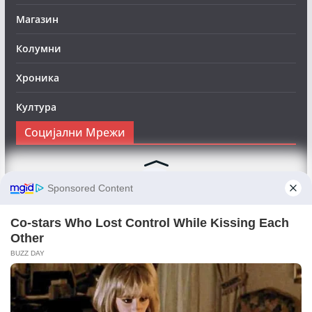
Магазин
Колумни
Хроника
Култура
Социјални Мрежи
Следете нè на Фејсбук за да сте во тек со најновите
вести:
Objektivno24.mk