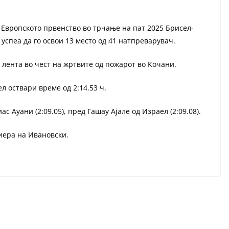
Европското првенство во трчање на пат 2025 Брисел-
успеа да го освои 13 место од 41 натпреварувач.
 лента во чест на жртвите од пожарот во Кочани.
 оствари време од 2:14.53 ч.
с Ауани (2:09.05), пред Гашау Ајале од Израел (2:09.08).
иера на Ивановски.