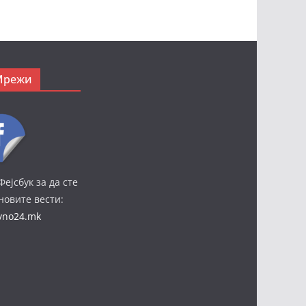
Мрежи
Фејсбук за да сте
јновите вести:
ivno24.mk