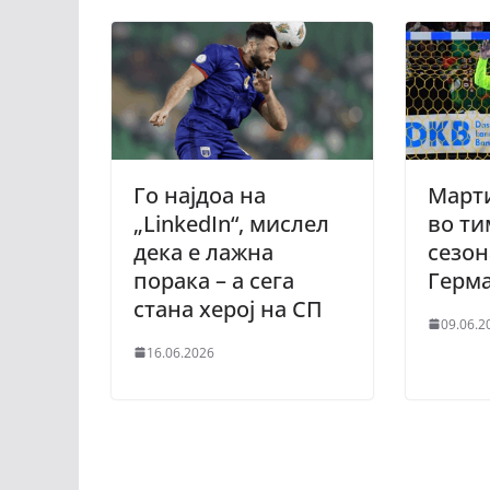
Го најдоа на
Март
„LinkedIn“, мислел
во ти
дека е лажна
сезон
порака – а сега
Герма
стана херој на СП
09.06.2
16.06.2026