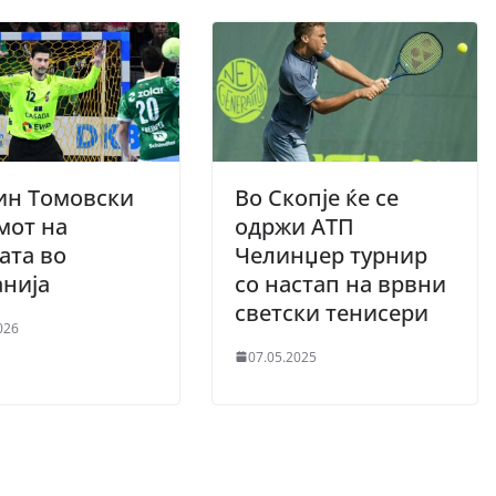
ин Томовски
Во Скопје ќе се
мот на
одржи АТП
ата во
Челинџер турнир
нија
со настап на врвни
светски тенисери
026
07.05.2025