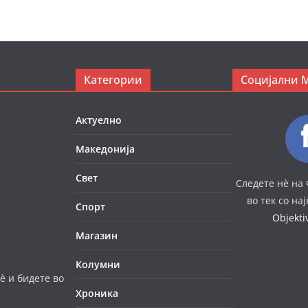
Категории
Социјални 
Актуелно
Македонија
Свет
Следете нè на 
во тек со на
Спорт
Objekt
Магазин
Колумни
è и бидете во
Хроника