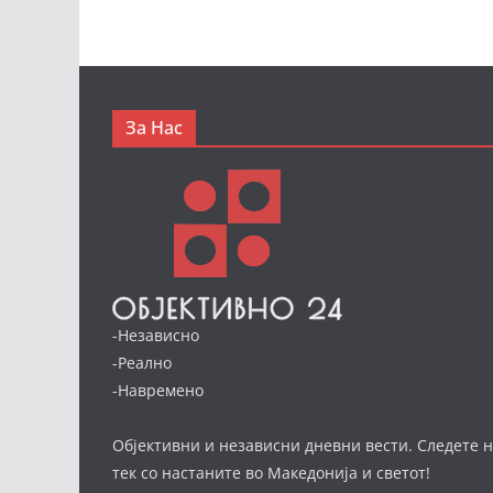
За Нас
-Независно
-Реално
-Навремено
Објективни и независни дневни вести. Следете н
тек со настаните во Македонија и светот!