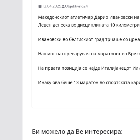
13.04.2025
Objektivno24
Македонскиот атлетичар Дарио Ивановски на 
Левен денеска во дисциплината 10 километри 
Ивановски во белгискиот град трчаше со црна
Нашиот натпреварувач на маратонот во Брисел
На првата позиција се најде Италијанецот Илиа
Инаку ова беше 13 маратон во спортската кар