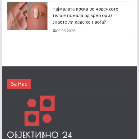
Најмалата коска во човечкото
тело е помала од зрно ориз –
знаете ли каде се наоѓа?
09.08.2026
За Нас