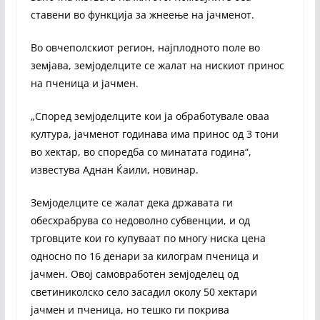
ставени во функција за жнеење на јачменот.
Во овчеполскиот регион, најплодното поле во
земјава, земјоделците се жалат на нискиот принос
на пченица и јачмен.
„Според земјоделците кои ја обработувале оваа
култура, јачменот годинава има принос од 3 тони
во хектар, во споредба со минатата година“,
известува Аднан Ќаили, новинар.
Земјоделците се жалат дека државата ги
обесхрабрува со недоволно субвенции, и од
трговците кои го купуваат по многу ниска цена
односно по 16 денари за килограм пченица и
јачмен. Овој самовработен земјоделец од
светиниколско село засадил околу 50 хектари
јачмен и пченица, но тешко ги покрива