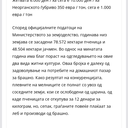
Жетвата 6.000 ден / ха сега е 10.000 ден / ха
Неорганското ѓубриво 350 евра / тон, сега е 1.000
евра / тон
Според официјалните податоци на
Министерството за земјоделство, годинава низ
земјава се засадени 78.572 хектари пченица и
48.504 хектари јачмен. Во однос на минатата
година има благ пораст на одгледувањето на овие
два вида житни култури. Оваа бројка е далеку од
задоволување на потребите на домашниот пазар
за брашно. Како резултат на конкуренцијата,
плевните на мелниците се полнат со увоз од
соседните земји, кои се ослободени од царина, од
каде пченицата се откупува за 12 денари за
килограм, но, сепак, граѓаните повеќе плаќаат за
леб и производи од брашно.