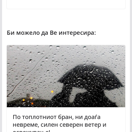
По топлотниот бран, ни доаѓа
невреме, силен северен ветер и