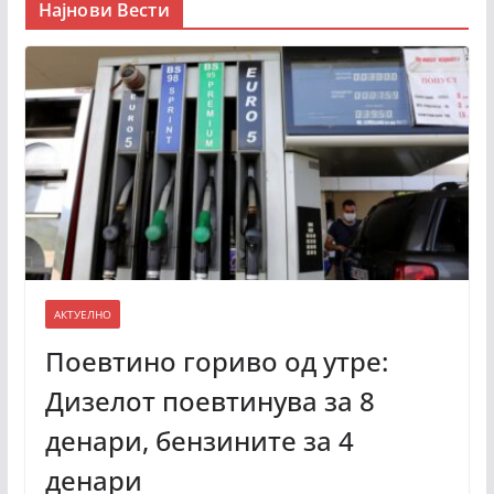
Најнови Вести
АКТУЕЛНО
Поевтино гориво од утре:
Дизелот поевтинува за 8
денари, бензините за 4
денари