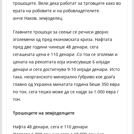
трошоците. Вели дека работат за трговците како во
ерата на робовите и на робовладетелите.
анче Наков, земјоделец
Главните трошоци за сеење се речиси двојно
зголемени од пред економската криза. Нафтата
пред две години чинеше 48 денари, сега
сегашната цена е 110 денари .Со тоа се зголеми и
цената на реколтата која изнесуваше 6 илјади
денари и сега достигнува 9-10 илјади денари. Исто
така, неорганското минерално ѓубриво кое доаѓа
главно од Украина минатата година беше 350 евра
по тон, сега тешко може да се најде за 1.000 евра /
тон.
Трошоците на земјоделците
Нафта 48 денари, сега е 110 денари