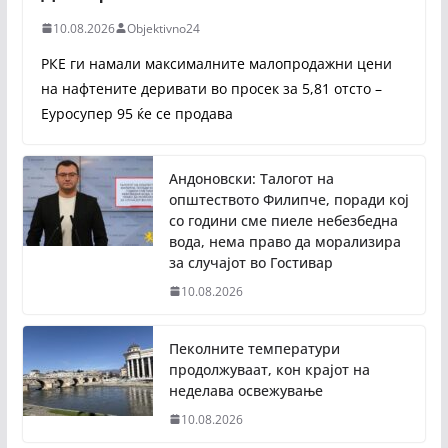
10.08.2026
Objektivno24
РКЕ ги намали максималните малопродажни цени
на нафтените деривати во просек за 5,81 отсто –
Еуросупер 95 ќе се продава
Андоновски: Талогот на
општеството Филипче, поради кој
со години сме пиеле небезбедна
вода, нема право да морализира
за случајот во Гостивар
10.08.2026
Пеколните температури
продолжуваат, кон крајот на
неделава освежување
10.08.2026