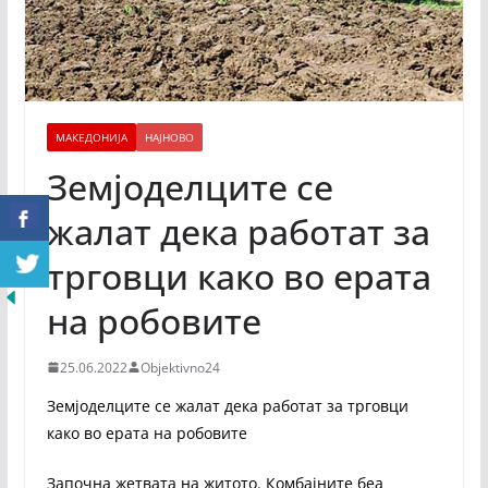
МАКЕДОНИЈА
НАЈНОВО
Земјоделците се
жалат дека работат за
трговци како во ерата
на робовите
25.06.2022
Objektivno24
Земјоделците се жалат дека работат за трговци
како во ерата на робовите
Започна жетвата на житото. Комбајните беа