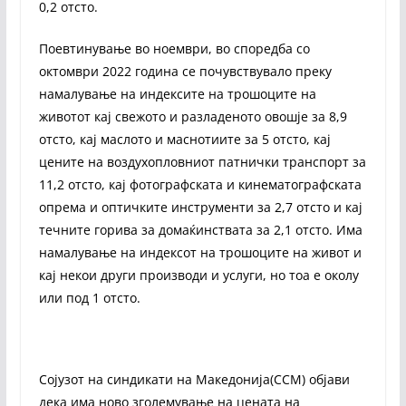
0,2 отсто.
Поевтинување во ноември, во споредба со
октомври 2022 година се почувствувало преку
намалување на индексите на трошоците на
животот кај свежото и разладеното овошје за 8,9
отсто, кај маслото и маснотиите за 5 отсто, кај
цените на воздухопловниот патнички транспорт за
11,2 отсто, кај фотографската и кинематографската
опрема и оптичките инструменти за 2,7 отсто и кај
течните горива за домаќинствата за 2,1 отсто. Има
намалување на индексот на трошоците на живот и
кај некои други производи и услуги, но тоа е околу
или под 1 отсто.
Сојузот на синдикати на Македонија(ССМ) објави
дека има ново зголемување на цената на