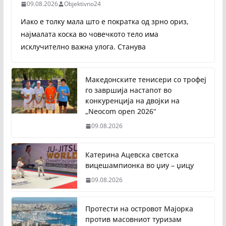
09.08.2026
Objektivno24
Иако е толку мала што е пократка од зрно ориз,
најмалата коска во човечкото тело има
исклучително важна улога. Станува
Македонските тенисери со трофеј
го завршија настапот во
конкуренција на двојки на
„Neocom open 2026“
09.08.2026
Катерина Ацевска светска
вицешампионка во џиу – џицу
09.08.2026
Протести на островот Мајорка
против масовниот туризам