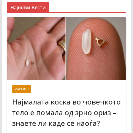
Најнови Вести
МАГАЗИН
Најмалата коска во човечкото
тело е помала од зрно ориз –
знаете ли каде се наоѓа?