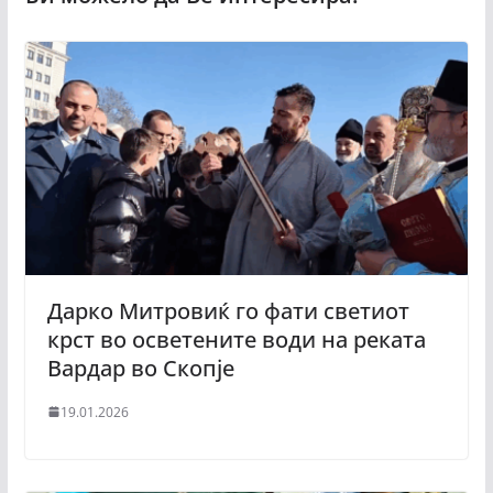
Дарко Митровиќ го фати светиот
крст во осветените води на реката
Вардар во Скопје
19.01.2026