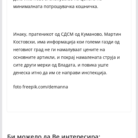
минималната потрошувачка кошничка.
Инаку, пратеникот од СДСМ од Куманово, Мартин
Костовски, има информација кои големи газди од
неговиот град не ги намалуваат цените на
основните артикли, и покрај намалената струја и
сите други мерки од Владата, и повика уште
денеска итно да им се направи инспекција.
foto freepik.com/demanna