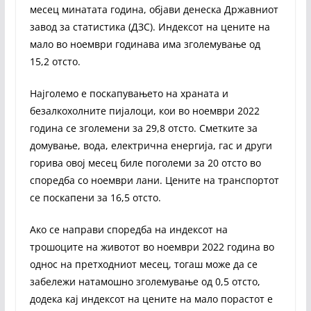
месец минатата година, објави денеска Државниот
завод за статистика (ДЗС). Индексот на цените на
мало во ноември годинава има зголемување од
15,2 отсто.
Најголемо е поскапувањето на храната и
безалкохолните пијалоци, кои во ноември 2022
година се зголемени за 29,8 отсто. Сметките за
домување, вода, електрична енергија, гас и други
горива овој месец биле поголеми за 20 отсто во
споредба со ноември лани. Цените на транспортот
се поскапени за 16,5 отсто.
Ако се направи споредба на индексот на
трошоците на животот во ноември 2022 година во
однос на претходниот месец, тогаш може да се
забележи натамошно зголемување од 0,5 отсто,
додека кај индексот на цените на мало порастот е