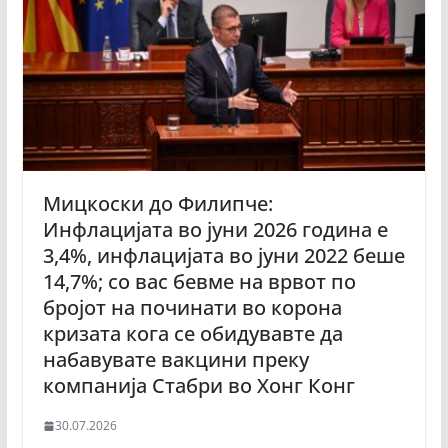
Мицкоски до Филипче:
Инфлацијата во јуни 2026 година е
3,4%, инфлацијата во јуни 2022 беше
14,7%; со вас бевме на врвот по
бројот на починати во корона
кризата кога се обидувавте да
набавувате вакцини преку
компанија Стабри во Хонг Конг
30.07.2026