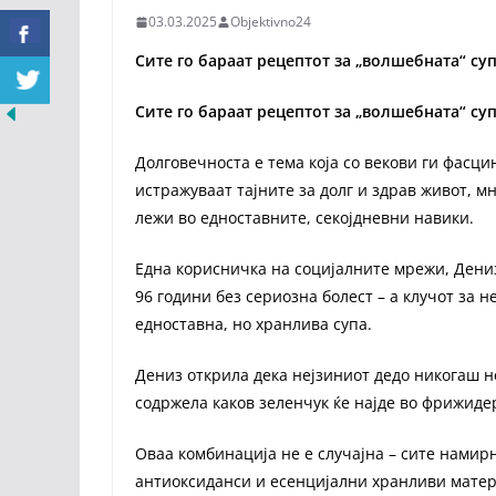
03.03.2025
Objektivno24
Сите го бараат рецептот за „волшебната“ суп
Сите го бараат рецептот за „волшебната“ суп
Долговечноста е тема која со векови ги фасци
истражуваат тајните за долг и здрав живот, 
лежи во едноставните, секојдневни навики.
Една корисничка на социјалните мрежи, Дениз,
96 години без сериозна болест – а клучот за 
едноставна, но хранлива супа.
Дениз открила дека нејзиниот дедо никогаш не
содржела каков зеленчук ќе најде во фрижидер
Оваа комбинација не е случајна – сите намирн
антиоксиданси и есенцијални хранливи матери