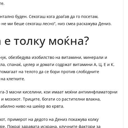
те.
тално буден. Секогаш кога доаѓав да го посетам,
 не ми беше секогаш лесно“, низ смеа раскажува Дениз.
 е толку моќна?
чук, обезбедува изобилство на витамини, минерали и
ла, спанаќ, целер и домати содржат витамини А, Ц, Е и К,
помагаат на телото да се бори против слободните
на клетките.
ега-3 масни киселини, кои имаат моќни антиинфламаторни
 и мозокот. Триците, богати со растителни влакна,
абилно ниво на шеќер во крвта.
вот, примерот на дедото на Дениз покажува колку
је. Покрај здравата исхрана, клучните фактори за