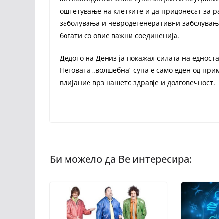
оштетување на клетките и да придонесат за ра
заболувања и невродегенеративни заболувања.
богати со овие важни соединенија.
Дедото на Дениз ја покажал силата на едноста
Неговата „волшебна“ супа е само еден од при
влијание врз нашето здравје и долговечност.