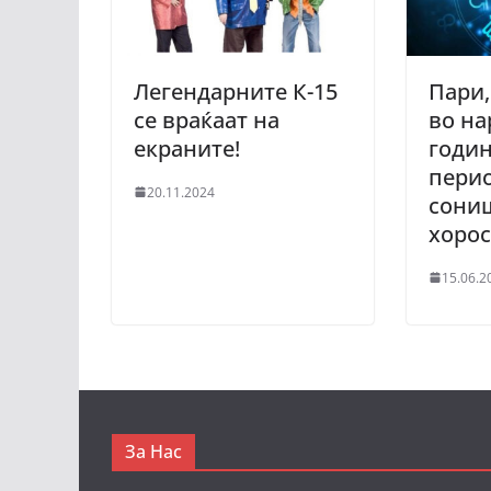
Легендарните К-15
Пари,
се враќаат на
во на
екраните!
годин
перио
20.11.2024
сониш
хоро
15.06.2
За Нас