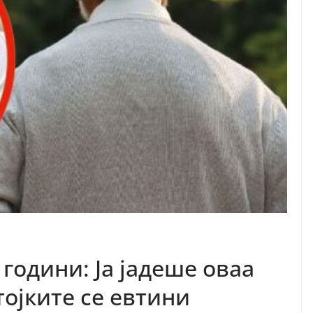
години: Ја јадеше оваа
стојките се евтини