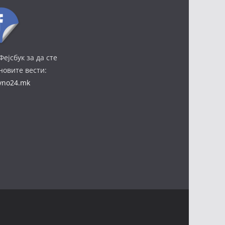
Фејсбук за да сте
јновите вести:
ivno24.mk