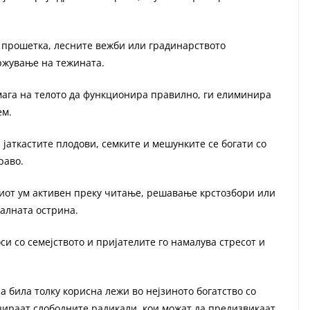
а прошетка, лесните вежби или градинарството
држување на тежината.
мага на телото да функционира правилно, ги елиминира
ем.
, јаткастите плодови, семките и мешунките се богати со
раво.
иот ум активен преку читање, решавање крстозбори или
алната острина.
и со семејството и пријателите го намалува стресот и
 била толку корисна лежи во нејзиното богатство со
зираат слободните радикали, кои можат да предизвикаат