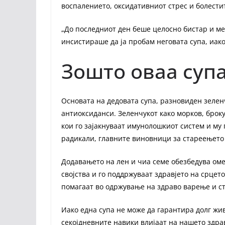
воспалението, оксидативниот стрес и болести
„До последниот ден беше целосно бистар и мен
инсистираше да ја пробам неговата супа, иако
Зошто оваа супа
Основата на дедовата супа, разновиден зелен
антиоксиданси. Зеленчукот како морков, броку
кои го зајакнуваат имунолошкиот систем и му 
радикали, главните виновници за стареењето 
Додавањето на лен и чиа семе обезбедува ом
својства и го поддржуваат здравјето на срцето
помагаат во одржување на здраво варење и ст
Иако една супа не може да гарантира долг жи
секојдневните навики влијаат на нашето здрав