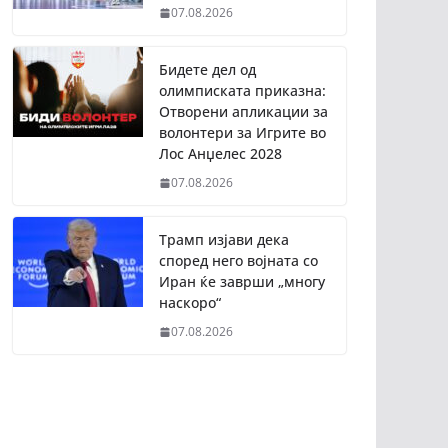
07.08.2026
Бидете дел од
олимписката приказна:
Отворени апликации за
волонтери за Игрите во
Лос Анџелес 2028
07.08.2026
Трамп изјави дека
според него војната со
Иран ќе заврши „многу
наскоро“
07.08.2026