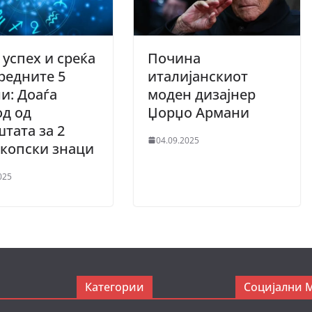
 успех и среќа
Почина
редните 5
италијанскиот
и: Доаѓа
моден дизајнер
д од
Џорџо Армани
тата за 2
04.09.2025
скопски знаци
025
Категории
Социјални 