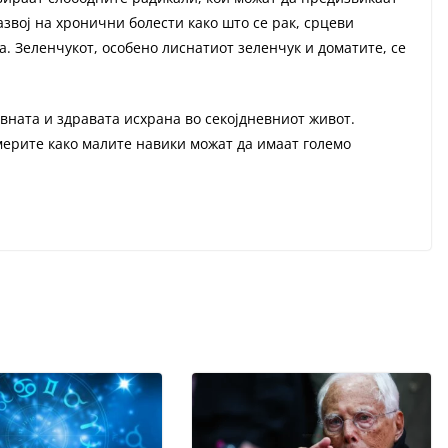
звој на хронични болести како што се рак, срцеви
 Зеленчукот, особено лиснатиот зеленчук и доматите, се
вната и здравата исхрана во секојдневниот живот.
мерите како малите навики можат да имаат големо