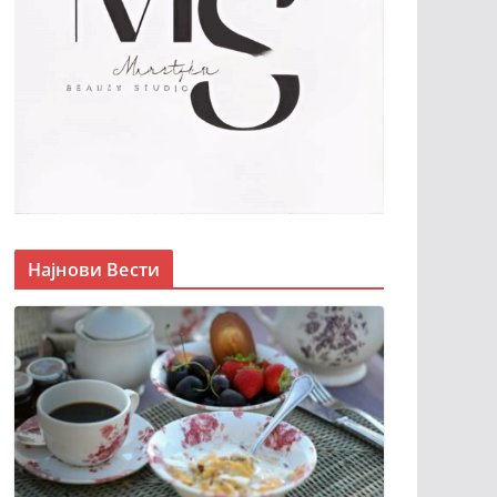
Најнови Вести