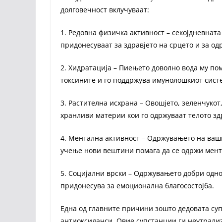
долговечност вклучуваат:
1. Редовна физичка активност – секојдневнат
придонесуваат за здравјето на срцето и за о
2. Хидратација – Пиењето доволно вода му по
токсините и го поддржува имунолошкиот сист
3. Растителна исхрана – Овошјето, зеленчукот
хранливи материи кои го одржуваат телото зд
4. Ментална активност – Одржувањето на ваш
учење нови вештини помага да се одржи мент
5. Социјални врски – Одржувањето добри однос
придонесува за емоционална благосостојба.
Една од главните причини зошто дедовата супа
антиоксиданси. Овие супстанции ги неутрали