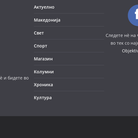
Актуелно
Македонија
Свет
Следете нè на 
во тек со на
Спорт
Objekt
Магазин
Колумни
è и бидете во
Хроника
Култура