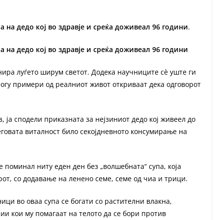
а на дедо кој во здравје и среќа доживеал 96 години
.
а на дедо кој во здравје и среќа доживеал 96 години
нира луѓето ширум светот. Додека научниците сè уште ги
многу примери од реалниот живот откриваат дека одговорот
 ја сподели приказната за нејзиниот дедо кој живеел до
неговата виталност било секојдневното консумирање на
 поминал ниту еден ден без „волшебната“ супа, која
от, со додавање на ленено семе, семе од чиа и трици.
ици во оваа супа се богати со растителни влакна,
и кои му помагаат на телото да се бори против