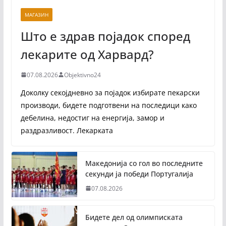
МАГАЗИН
Што е здрав појадок според
лекарите од Харвард?
07.08.2026
Objektivno24
Доколку секојдневно за појадок избирате пекарски
производи, бидете подготвени на последици како
дебелина, недостиг на енергија, замор и
раздразливост. Лекарката
Македонија со гол во последните
секунди ја победи Португалија
07.08.2026
Бидете дел од олимписката