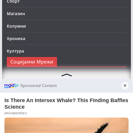
Спорт
Магазин
Колумни
Хроника
Култура
Социјални Мрежи
Следете нè на Фејсбук за да сте во тек со најновите
вести:
Objektivno24.mk