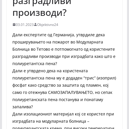
разградливи
производи?
03.01.2023
Objektivno24
Дали експертите од Германија, утврдиле дека
проширувањето на пожарот во Модуларната
Болница во Тетово е потпомогнато од користените
разградливи производи при изградбата како што е
полиуретантска пена?
Дали е утврдено дека на користената
полиуретантска пена му е додаден “трис” (изоприл)
фосфат како средство за заштита од пламен, кој
само го отежнува САМОЗАПАЛУВАЊЕТО, но сепак
полиуретанската пена постанува и понатаму
запалива?
Дали изолациониот материјал кој се користел при
изградбата на модуларната болница –
полиутерантската крема, при високи температури