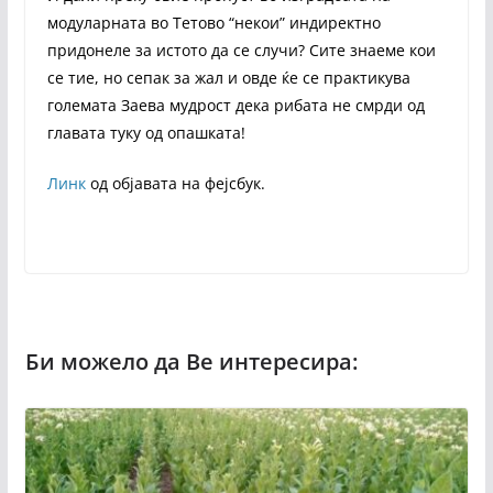
модуларната во Тетово “некои” индиректно
придонеле за истото да се случи? Сите знаеме кои
се тие, но сепак за жал и овде ќе се практикува
големата Заева мудрост дека рибата не смрди од
главата туку од опашката!
Линк
од објавата на фејсбук.