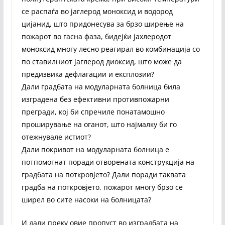
се распаѓа во јаглерод моноксид и водород
цијанид, што придонесува за брзо ширење на
пожарот во гасна фаза, бидејќи јахлеродот
моноксид многу лесно реагирал во комбинација со
по ставилниот јаглерод диоксид, што може да
предизвика дефлагации и експлозии?
Дали градбата на модуларната болница била
изградена без ефективни противпожарни
прегради, кој би спречиле понатамошно
проширување на оганот, што најмалку би го
отежнувале истиот?
Дали покривот на модуларната болница е
потпомогнат поради отворената конструкција на
градбата на поткровјето? Дали поради таквата
градба на поткровјето, пожарот многу брзо се
ширел во сите насоки на болницата?
И дали преку овие пропуст во изградбата на