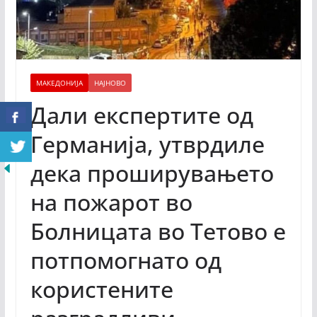
МАКЕДОНИЈА
НАЈНОВО
Дали експертите од
Германија, утврдиле
дека проширувањето
на пожарот во
Болницата во Тетово е
потпомогнато од
користените