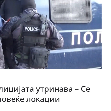
лицијата утринава – Се
повеќе локации