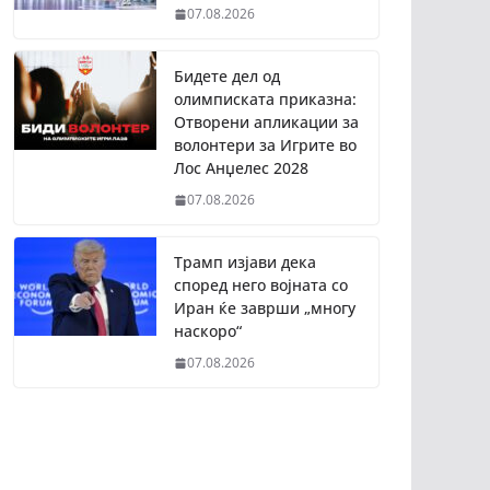
07.08.2026
Бидете дел од
олимписката приказна:
Отворени апликации за
волонтери за Игрите во
Лос Анџелес 2028
07.08.2026
Трамп изјави дека
според него војната со
Иран ќе заврши „многу
наскоро“
07.08.2026