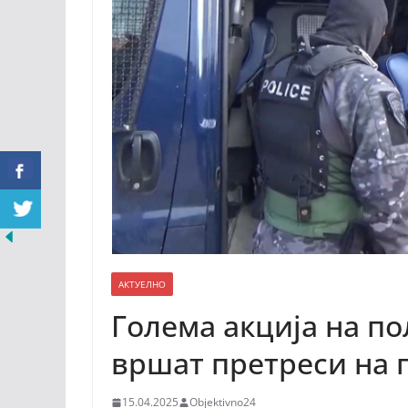
АКТУЕЛНО
Голема акција на по
вршат претреси на 
15.04.2025
Objektivno24