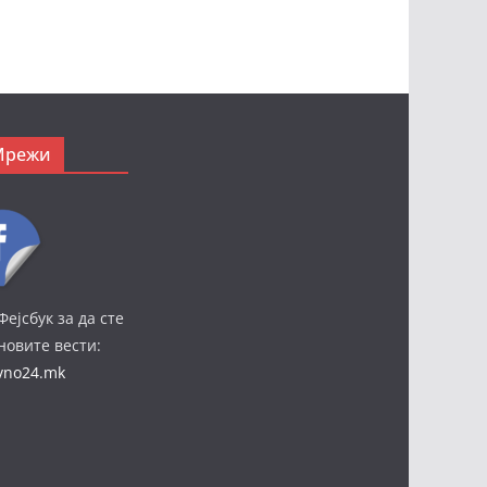
Мрежи
Фејсбук за да сте
јновите вести:
ivno24.mk