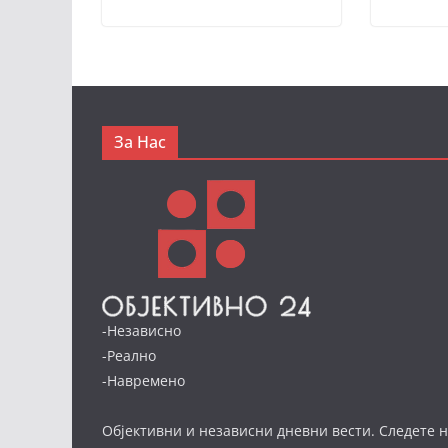
За Нас
-Независно
-Реално
-Навремено
Објективни и независни дневни вести. Следете н