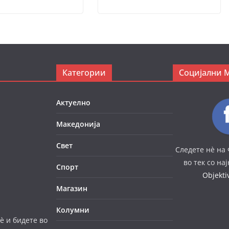
Категории
Социјални 
Актуелно
Македонија
Свет
Следете нè на 
во тек со на
Спорт
Objekt
Магазин
Колумни
è и бидете во