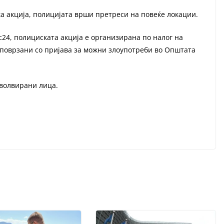
а акција, полицијата врши претреси на повеќе локации.
4, полициската акција е организирана по налог на
 поврзани со пријава за можни злоупотреби во Општата
нволвирани лица.