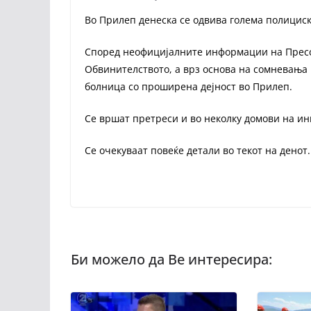
Во Прилеп денеска се одвива голема полициск
Според неофицијалните информации на Пресс2
Обвинителството, а врз основа на сомневања
болница со проширена дејност во Прилеп.
Се вршат претреси и во неколку домови на и
Се очекуваат повеќе детали во текот на денот.