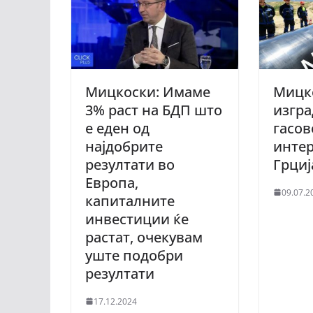
Мицкоски: Имаме
Мицк
3% раст на БДП што
изгра
е еден од
гасо
најдобрите
интер
резултати во
Грци
Европа,
09.07.2
капиталните
инвестиции ќе
растат, очекувам
уште подобри
резултати
17.12.2024