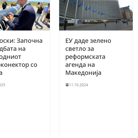
оски: Започна
ЕУ даде зелено
дбата на
светло за
водниот
реформската
конектор со
агенда на
ја
Македонија
025
11.10.2024