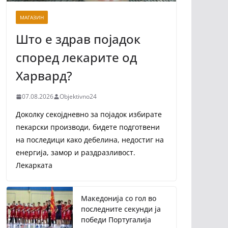
МАГАЗИН
Што е здрав појадок
според лекарите од
Харвард?
07.08.2026
Objektivno24
Доколку секојдневно за појадок избирате
пекарски производи, бидете подготвени
на последици како дебелина, недостиг на
енергија, замор и раздразливост.
Лекарката
Македонија со гол во
последните секунди ја
победи Португалија