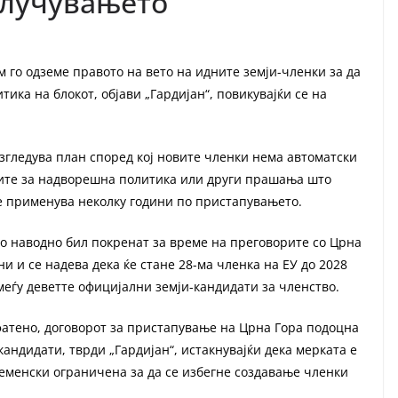
длучувањето
 го одземе правото на вето на идните земји-членки за да
ика на блокот, објави „Гардијан“, повикувајќи се на
азгледува план според кој новите членки нема автоматски
уките за надворешна политика или други прашања што
е применува неколку години по пристапувањето.
о наводно бил покренат за време на преговорите со Црна
и и се надева дека ќе стане 28-ма членка на ЕУ до 2028
меѓу деветте официјални земји-кандидати за членство.
атено, договорот за пристапување на Црна Гора подоцна
кандидати, тврди „Гардијан“, истакнувајќи дека мерката е
ременски ограничена за да се избегне создавање членки