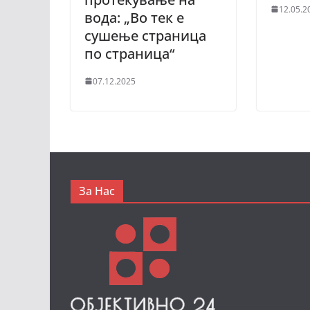
12.05.2
вода: „Во тек е
сушење страница
по страница“
07.12.2025
За Нас