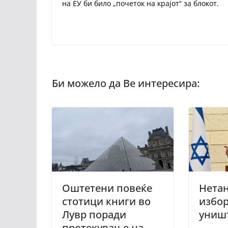
на ЕУ би било „почеток на крајот“ за блокот.
Оштетени повеќе
Нетан
стотици книги во
избор
Лувр поради
униш
протекување на