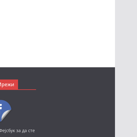
Мрежи
Фејсбук за да сте