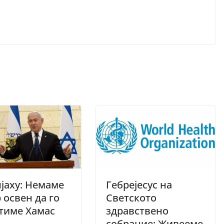
јаху: Немаме
Гебрејесус на
 освен да го
Светското
тиме Хамас
здравствено
собрание: Живееме