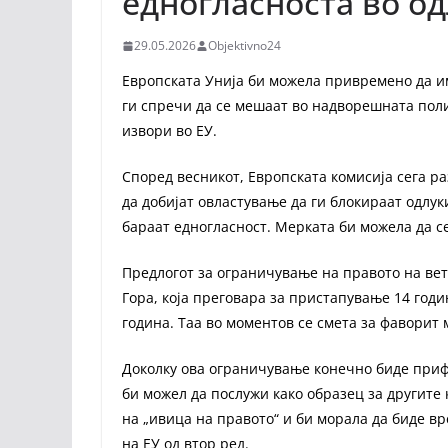
едногласноста во о
29.05.2026
Objektivno24
Европската Унија би можела привремено да им
ги спречи да се мешаат во надворешната полит
извори во ЕУ.
Според весникот, Европската комисија сега р
да добијат овластување да ги блокираат одл
бараат едногласност. Мерката би можела да с
Предлогот за ограничување на правото на вет
Гора, која преговара за пристапување 14 годин
година. Таа во моментов се смета за фаворит 
Доколку ова ограничување конечно биде приф
би можел да послужи како образец за другите 
на „ивица на правото“ и би морала да биде в
на ЕУ од втор ред.