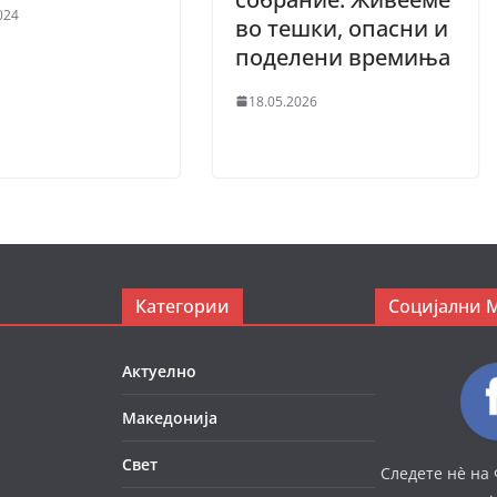
024
во тешки, опасни и
поделени времиња
18.05.2026
Категории
Социјални 
Актуелно
Македонија
Свет
Следете нè на 