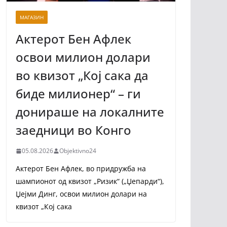
МАГАЗИН
Актерот Бен Афлек
освои милион долари
во квизот „Кој сака да
биде милионер“ – ги
донираше на локалните
заедници во Конго
05.08.2026
Objektivno24
Актерот Бен Афлек, во придружба на
шампионот од квизот „Ризик“ („Џепарди“),
Џејми Динг, освои милион долари на
квизот „Кој сака