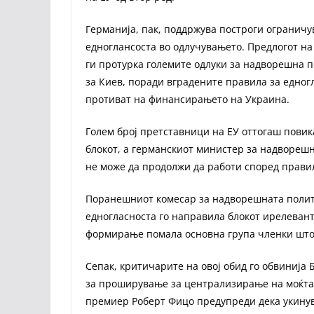
Германија, пак, поддржува построги огранич
едноглансоста во одлучувањето. Предлогот на
ги протурка големите одлуки за надворешна п
за Киев, поради вградените правила за едногл
противат на финансирањето на Украина.
Голем број претставници на ЕУ оттогаш пови
блокот, а германскиот министер за надворешн
не може да продолжи да работи според правил
Поранешниот комесар за надворешната полити
едногласноста го направила блокот ирелевант
формирање помала основна група членки што 
Сепак, критичарите на овој обид го обвинија 
за проширување за централизирање на моќта 
премиер Роберт Фицо предупреди дека укину