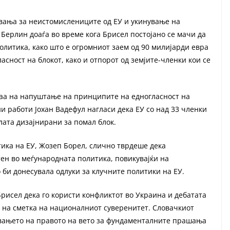
увања за неистомислениците од ЕУ и укинување на
 Берлин доаѓа во време кога Брисел постојано се мачи да
олитика, како што е огромниот заем од 90 милијарди евра
асност на блокот, како и отпорот од земјите-членки кои се
каа на напуштање на принципите на едногласност на
и работи Јохан Вадефул нагласи дека ЕУ со над 33 членки
ата дизајнирани за помал блок.
ка на ЕУ, Жозеп Борел, слично тврдеше дека
ен во меѓународната политика, повикувајќи на
би донесувала одлуки за клучните политики на ЕУ.
Брисел дека го користи конфликтот во Украина и дебатата
на сметка на националниот суверенитет. Словачкиот
вањето на правото на вето за фундаменталните прашања