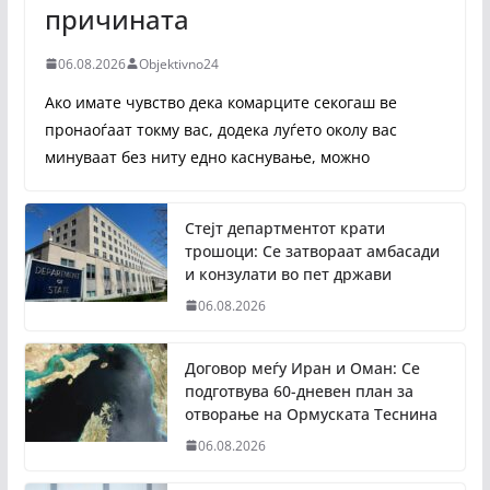
причината
06.08.2026
Objektivno24
Ако имате чувство дека комарците секогаш ве
пронаоѓаат токму вас, додека луѓето околу вас
минуваат без ниту едно каснување, можно
Стејт департментот крати
трошоци: Се затвораат амбасади
и конзулати во пет држави
06.08.2026
Договор меѓу Иран и Оман: Се
подготвува 60-дневен план за
отворање на Ормуската Теснина
06.08.2026