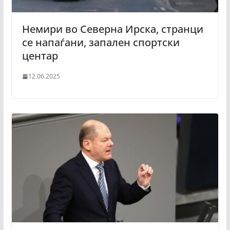
Немири во Северна Ирска, странци
се напаѓани, запален спортски
центар
12.06.2025