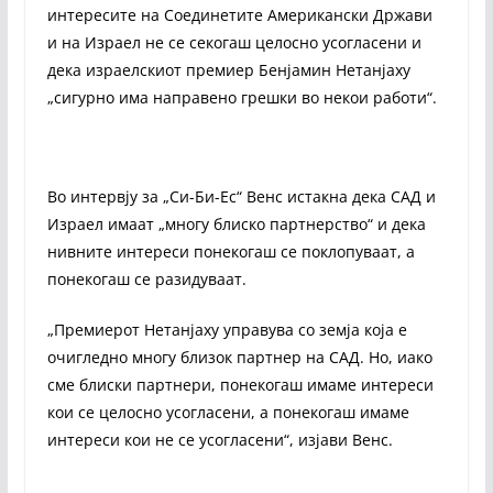
интересите на Соединетите Американски Држави
и на Израел не се секогаш целосно усогласени и
дека израелскиот премиер Бенјамин Нетанјаху
„сигурно има направено грешки во некои работи“.
Во интервју за „Си-Би-Ес“ Венс истакна дека САД и
Израел имаат „многу блиско партнерство“ и дека
нивните интереси понекогаш се поклопуваат, а
понекогаш се разидуваат.
„Премиерот Нетанјаху управува со земја која е
очигледно многу близок партнер на САД. Но, иако
сме блиски партнери, понекогаш имаме интереси
кои се целосно усогласени, а понекогаш имаме
интереси кои не се усогласени“, изјави Венс.