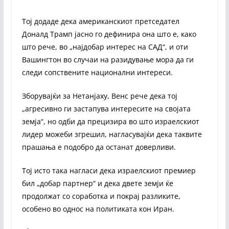
Тој додаде дека американскиот претседател
Доналд Трамп јасно го дефинира она што е, како
што рече, во „најдобар интерес на САД“, и оти
Вашингтон во случаи на разидување мора да ги
следи сопствените национални интереси.
Зборувајќи за Нетанјаху, Венс рече дека тој
„агресивно ги застапува интересите на својата
земја“, но одби да прецизира во што израелскиот
лидер можеби згрешил, нагласувајќи дека таквите
прашања е подобро да останат доверливи.
Тој исто така нагласи дека израелскиот премиер
бил „добар партнер“ и дека двете земји ќе
продолжат со соработка и покрај разликите,
особено во однос на политиката кон Иран.