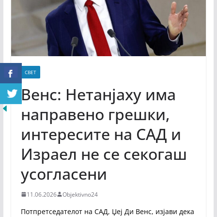
СВЕТ
Венс: Нетанјаху има
направено грешки,
интересите на САД и
Израел не се секогаш
усогласени
11.06.2026
Objektivno24
Потпретседателот на САД, Џеј Ди Венс, изјави дека