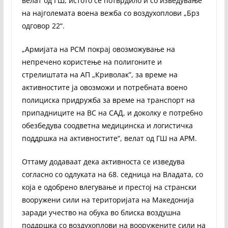
велат од ГШ, истото се потврдило и со изведување
на најголемата воена вежба со воздухоплови „Брз
одговор 22“.
„Армијата на РСМ покрај овозможување на
непречено користење на полигоните и
стрелиштата на АП „Криволак”, за време на
активностите ја овозможи и потребната воено
полициска придружба за време на транспорт на
припадниците на ВС на САД, и доколку е потребно
обезбедува соодветна медицинска и логистичка
поддршка на активностите“, велат од ГШ на АРМ.
Оттаму додаваат дека активноста се изведува
согласно со одлуката на 68. седница на Владата, со
која е одобрено влегување и престој на странски
вооружени сили на територијата на Македонија
заради учество на обука во блиска воздушна
поддршка со воздухоплови на вооружените сили на