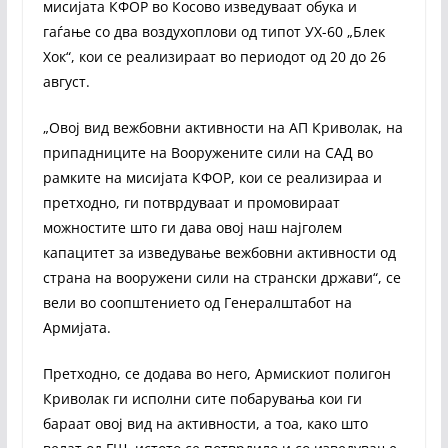
мисијата КФОР во Косово изведуваат обука и
гаѓање со два воздухоплови од типот УХ-60 „Блек
Хок“, кои се реализираат во периодот од 20 до 26
август.
„Овој вид вежбовни активности на АП Криволак, на
припадниците на Вооружените сили на САД во
рамките на мисијата КФОР, кои се реализираа и
претходно, ги потврдуваат и промовираат
можностите што ги дава овој наш најголем
капацитет за изведување вежбовни активности од
страна на вооружени сили на странски држави“, се
вели во соопштението од Генералштабот на
Армијата.
Претходно, се додава во него, Армискиот полигон
Криволак ги исполни сите побарувања кои ги
бараат овој вид на активности, а тоа, како што