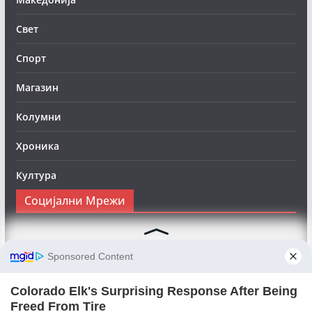
Свет
Спорт
Магазин
Колумни
Хроника
Култура
Социјални Мрежи
Следете нè на Фејсбук за да сте во тек со најновите