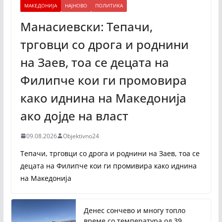
МАКЕДОНИЈА
НАЈНОВО
ПОЛИТИКА
Манасиевски: Тепачи,
трговци со дрога и роднини
на Заев, тоа се децата на
Филипче кои ги промoвира
како иднина на Македонија
ако дојде на власт
09.08.2026
Objektivno24
Тепачи, трговци со дрога и роднини на Заев, тоа се
децата на Филипче кои ги промивира како иднина
на Македонија
Денес сончево и многу топло
време со температура од 39