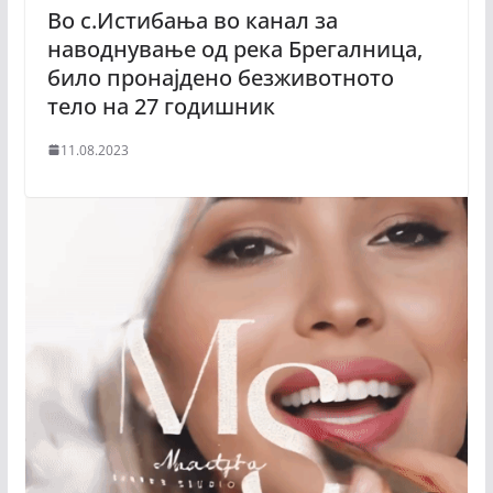
Во с.Истибања во канал за
наводнување од река Брегалница,
било пронајдено безживотното
тело на 27 годишник
11.08.2023