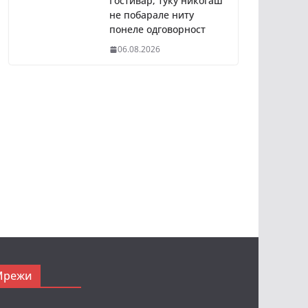
Гостивар, туку никогаш
не побарале ниту
понеле одговорност
06.08.2026
Мрежи