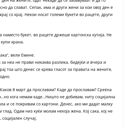
ден на жените, одат некаде да се забавуваат и да го
сно да слават. Сепак, има и други жени за кои овој ден е
рај со крај. Некои носат големи букети во рацете, други
а наместо букет, во рацете држеше картонска кутија. Не
 купи храна.
ака“, вели Емине.
а за неа не прави никаква разлика, бидејќи и вчера и
рај тоа што денес се крева гласот за правата на жените,
одно.
. Каков 8 март да прославам? Каде да прославам? Среќна
но…но кога немам каде…Ништо не добивам, ниту социјална
ла и се покривам со картони. Денес, ако ми дадат малку
 глад. Одам низ куќи молам некоја жена. Кој сака, кој не
, социјален случај.