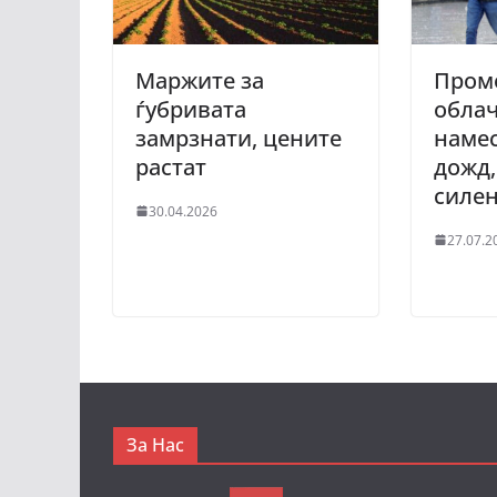
Маржите за
Пром
ѓубривата
облач
замрзнати, цените
намес
растат
дожд,
силен
30.04.2026
27.07.2
За Нас