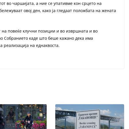
от во чаршијата, а ние се упативме кон срцето на
бележуваат овој ден, како ја гледаат положбата на жената
т на повеќе клучни позиции и во извршната и во
 во Собранието каде што беше кажано дека има
а реализација на еднаквоста.