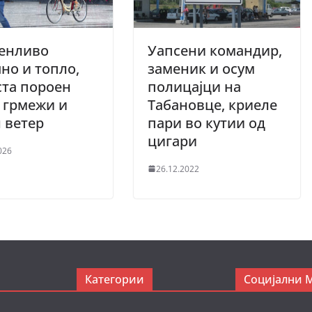
енливо
Уапсени командир,
но и топло,
заменик и осум
та пороен
полицајци на
 грмежи и
Табановце, криеле
 ветер
пари во кутии од
цигари
026
26.12.2022
Категории
Социјални 