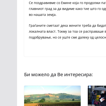
Се поздравивме со Емине која го продолжи пат
главниот град за да видиме како тие што го од
во нашата земја.
Граѓаните сметаат дека жените треба да бида
локалната власт. Токму за тоа се расправаше
подобрување, но се уште сме далеку од целосн