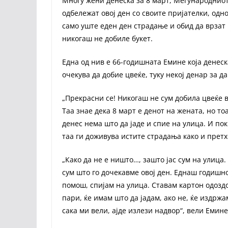
Многу жени денеска за 8 март, Меѓународниот 
одбележат овој ден со своите пријателки, одно
само уште еден ден страдање и обид да врзат к
никогаш не добиле букет.
Една од нив е 66-годишната Емине која денеск
очекува да добие цвеќе, туку некој денар за да
„Прекрасни се! Никогаш не сум добила цвеќе в
Таа знае дека 8 март е денот на жената, но то
денес нема што да јаде и спие на улица. И пок
таа ги доживува истите страдања како и претх
„Како да не е ништо…, зашто јас сум на улица
сум што го дочекавме овој ден. Еднаш годиш
помош, спијам на улица. Ставам картон одоздо
пари, ќе имам што да јадам, ако не, ќе издржам
сака ми вели, ајде излези надвор“, вели Емине