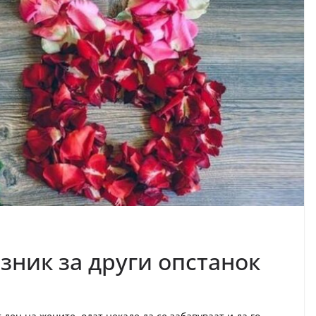
азник за други опстанок