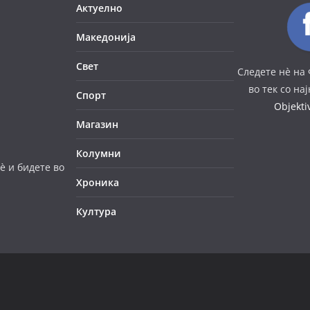
Актуелно
Македонија
Свет
Следете нè на 
во тек со на
Спорт
Objekt
Магазин
Колумни
è и бидете во
Хроника
Култура