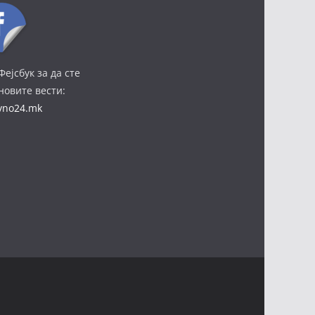
Фејсбук за да сте
јновите вести:
ivno24.mk