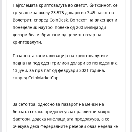
Најголемата криптовалута во светот, биткоинот, се
тргуваше за околу 23.575 долари во 7:45 часот на
Волстрит, според CoinDesk. Во текот на викендот и
понеделник наутро, повеќе од 200 милијарди
долари беа избришани од целиот пазар на
криптовалути.
Пазарната капитализација на криптовалутите
падна на под еден трилион долари во понеделник,
13 јуни, за прв пат од февруари 2021 година,
според CoinMarketCap.
За сето тоа, односно за пазарот на мечки на
берзата секако придонесуваат различни макро
фактори, додека инфлацијата продолжува, а се
очекува дека Федералните резерви оваа недела ќе