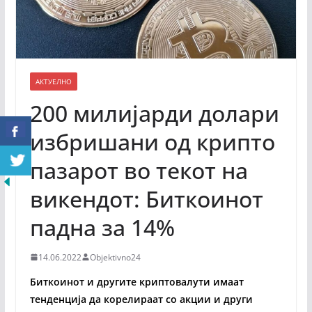
АКТУЕЛНО
200 милијарди долари
избришани од крипто
пазарот во текот на
викендот: Биткоинот
падна за 14%
14.06.2022
Objektivno24
Биткоинот и другите криптовалути имаат
тенденција да корелираат со акции и други