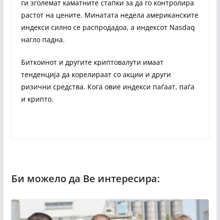
ги зголемат каматните стапки за да го контролира
растот на цените. Минатата недела американските
индекси силно се распродадоа, а индексот Nasdaq
нагло падна.
Биткоинот и другите криптовалути имаат
тенденција да корелираат со акции и други
ризични средства. Кога овие индекси паѓаат, паѓа
и крипто.