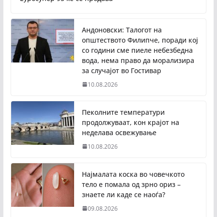
Андоновски: Талогот на
општеството Филипче, поради кој
со години сме пиеле небезбедна
вода, нема право да морализира
за случајот во Гостивар
10.08.2026
Пеколните температури
продолжуваат, кон крајот на
неделава освежување
10.08.2026
Најмалата коска во човечкото
тело е помала од зрно ориз –
знаете ли каде се наоѓа?
09.08.2026