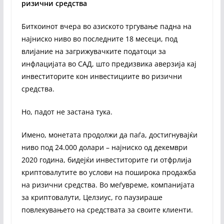
ризични средства
Биткоинот вчера во азиското тргување падна на
најниско ниво во последните 18 месеци, под
влијание на загрижувачките податоци за
инфлацијата во САД, што предизвика аверзија кај
инвеститорите кон инвестициите во ризични
средства.
Но, падот не застана тука.
Имено, монетата продолжи да паѓа, достигнувајќи
ниво под 24.000 долари – најниско од декември
2020 година, бидејќи инвеститорите ги отфрлија
криптовалутите во услови на поширока продажба
на ризични средства. Во меѓувреме, компанијата
за криптовалути, Целзиус, го паузираше
повлекувањето на средствата за своите клиенти.