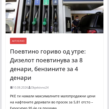
АКТУЕЛНО
Поевтино гориво од утре:
Дизелот поевтинува за 8
денари, бензините за 4
денари
10.08.2026
Objektivno24
РКЕ ги намали максималните малопродажни цени
на нафтените деривати во просек за 5,81 отсто –
Еуросупер 95 ќе се продава