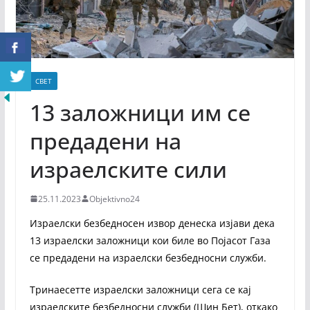
СВЕТ
13 заложници им се
предадени на
израелските сили
25.11.2023
Objektivno24
Израелски безбедносен извор денеска изјави дека
13 израелски заложници кои биле во Појасот Газа
се предадени на израелски безбедносни служби.
Тринаесетте израелски заложници сега се кај
израелските безбедносни служби (Шин Бет), откако