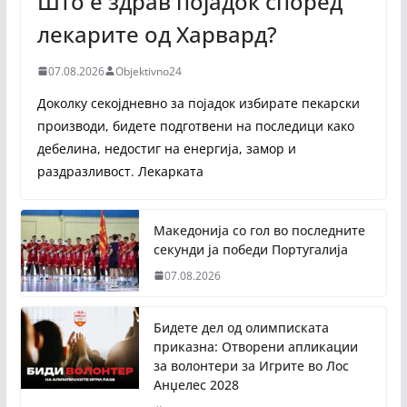
Што е здрав појадок според
лекарите од Харвард?
07.08.2026
Objektivno24
Доколку секојдневно за појадок избирате пекарски
производи, бидете подготвени на последици како
дебелина, недостиг на енергија, замор и
раздразливост. Лекарката
Македонија со гол во последните
секунди ја победи Португалија
07.08.2026
Бидете дел од олимписката
приказна: Отворени апликации
за волонтери за Игрите во Лос
Анџелес 2028