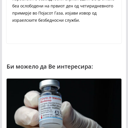
беа ослободени на првиот ден од четиридневното
примирје во Појасот Газа, изјави извор од
израелските безбедносни служби.