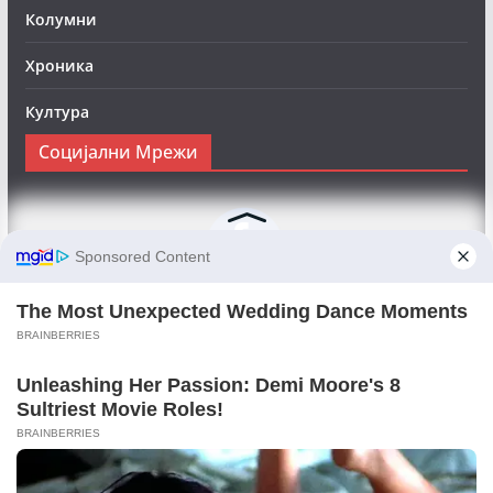
Колумни
Хроника
Култура
Социјални Мрежи
Следете нè на Фејсбук за да сте во тек со најновите
вести:
Objektivno24.mk