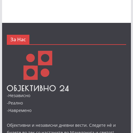
За Нас
-Независно
-Реално
-Навремено
Објективни и независни дневни вести. Следете нè и
бидете во тек со настаните во Македонија и светот!