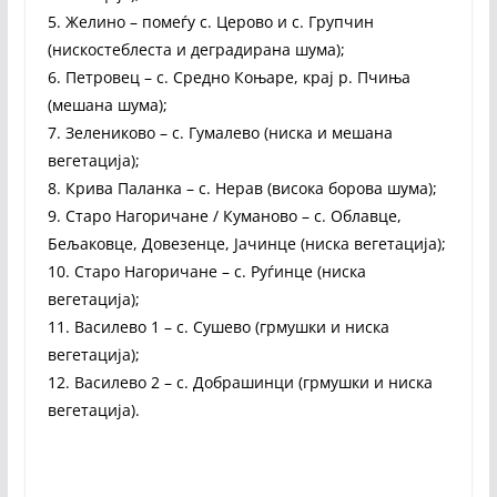
5. Желино – помеѓу с. Церово и с. Групчин
(нискостеблеста и деградирана шума);
6. Петровец – с. Средно Коњаре, крај р. Пчиња
(мешана шума);
7. Зелениково – с. Гумалево (ниска и мешана
вегетација);
8. Крива Паланка – с. Нерав (висока борова шума);
9. Старо Нагоричане / Куманово – с. Облавце,
Бељаковце, Довезенце, Јачинце (ниска вегетација);
10. Старо Нагоричане – с. Руѓинце (ниска
вегетација);
11. Василево 1 – с. Сушево (грмушки и ниска
вегетација);
12. Василево 2 – с. Добрашинци (грмушки и ниска
вегетација).