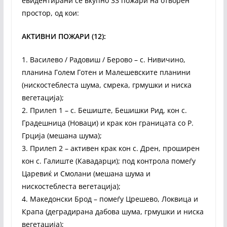
евидентирани се вкупно 33 пожари на отворен
простор, од кои:
АКТИВНИ ПОЖАРИ (12):
1. Василево / Радовиш / Берово – с. Нивичино,
планина Голем Готен и Малешевските планини
(нискостеблеста шума, смрека, грмушки и ниска
вегетација);
2. Прилеп 1 – с. Бешиште, Бешишки Рид, кон с.
Градешница (Новаци) и крак кон границата со Р.
Грција (мешана шума);
3. Прилеп 2 – активен крак кон с. Дрен, проширен
кон с. Галиште (Кавадарци); под контрола помеѓу
Царевиќ и Смолани (мешана шума и
нискостеблеста вегетација);
4. Македонски Брод – помеѓу Црешево, Локвица и
Крапа (деградирана дабова шума, грмушки и ниска
вегетација);