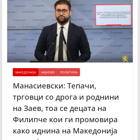
МАКЕДОНИЈА
НАЈНОВО
ПОЛИТИКА
Манасиевски: Тепачи,
трговци со дрога и роднини
на Заев, тоа се децата на
Филипче кои ги промoвира
како иднина на Македонија