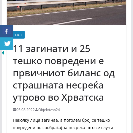
СВЕТ
11 загинати и 25
тешко повредени е
првичниот биланс од
страшната несреќа
утрово во Хрватска
06.08.2022
Objektivno24
Неколку лица загинаа, а поголем број се тешко
повредени во сообраќајна несреќа што се случи