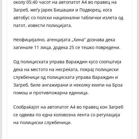
околу 05:40 часот на автопатот А4 во правец на
Загреб, меѓу Јарек Бишашки и Подворец, кога
автобус со полски национални таблички излета од
патот, извести полицијата.
Неофицијално, агенцијата „Хина“ дознава дека
загинале 11 лица, додека 25 се тешко повредени.
Од полициската управа Вараждин кусо соопштија
дека на местото на несреќата, покрај полициски
службеници од полициската управа Вараждин и
Загреб, биле ангажирани и неколку екипи на Брза
помош и противпожарна единица.
Сообраќајот на автопатот А4 во правец кон Загреб
се одвива по една коловозна лента со регулација
на полициски службеници.