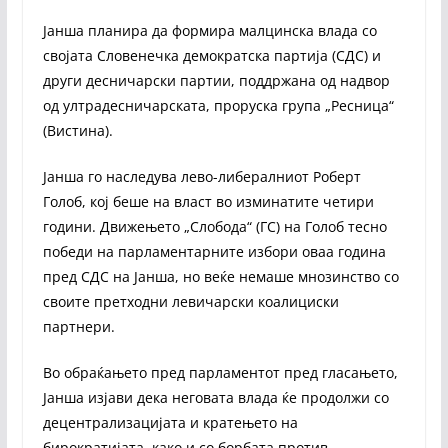
Јанша планира да формира малцинска влада со
својата Словенечка демократска партија (СДС) и
други десничарски партии, поддржана од надвор
од ултрадесничарската, проруска група „Ресница“
(Вистина).
Јанша го наследува лево-либералниот Роберт
Голоб, кој беше на власт во изминатите четири
години. Движењето „Слобода“ (ГС) на Голоб тесно
победи на парламентарните избори оваа година
пред СДС на Јанша, но веќе немаше мнозинство со
своите претходни левичарски коалициски
партнери.
Во обраќањето пред парламентот пред гласањето,
Јанша изјави дека неговата влада ќе продолжи со
децентрализацијата и кратењето на
бирократијата, како и со борбата против