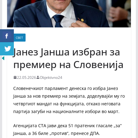
СВЕТ
Јанез Јанша избран за
премиер на Словенија
22.05.2026
Objektivno24
Словенечкиот парламент денеска го избра Јанез
Јанша за нов премиер на земјата, доделувајќи му го
четвртиот мандат на функцијата, откако неговата
партија загуби на националните избори во март.
Агенцијата СТА јави дека 51 пратеник гласале „за“
Јанша, а 36 биле „против“, пренесе ДПА.