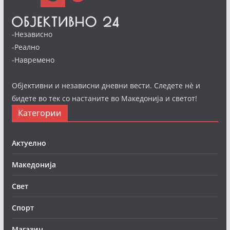
-Независно
-Реално
-Навремено
Објективни и независни дневни вести. Следете нè и
бидете во тек со настаните во Македонија и светот!
Категории
Актуелно
Македонија
Свет
Спорт
Магазин