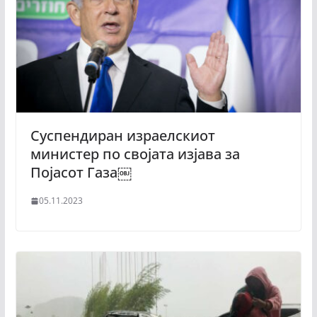
Суспендиран израелскиот
министер по својата изјава за
Појасот Газа￼
05.11.2023