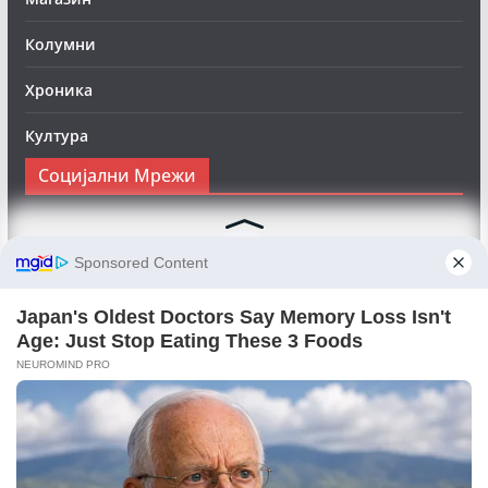
Колумни
Хроника
Култура
Социјални Мрежи
Следете нè на Фејсбук за да сте во тек со најновите
вести:
Objektivno24.mk