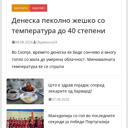
МАГАЗИН
НАЈНОВО
Денеска пеколно жешко со
температура до 40 степени
08.08.2026
Objektivno24
Во Скопје, времето денеска ќе биде сончево и многу
топло со мала до умерена облачност. Минималната
температура ќе се спушти
Што е здрав појадок според
лекарите од Харвард?
07.08.2026
Македонија со гол во последните
секунди ја победи Португалија