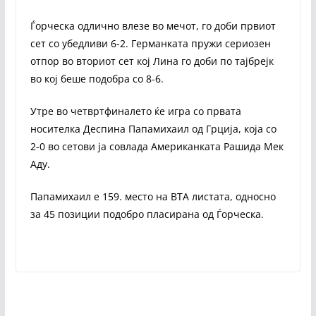
Ѓорческа одлично влезе во мечот, го доби првиот
сет со убедливи 6-2. Германката пружи сериозен
отпор во вториот сет кој Лина го доби по тајбрејк
во кој беше подобра со 8-6.
Утре во четвртфиналето ќе игра со првата
носителка Деспина Папамихаил од Грција, која со
2-0 во сетови ја совлада Американката Рашида Мек
Аду.
Папамихаил е 159. место на ВТА листата, односно
за 45 позиции подобро пласирана од Ѓорческа.