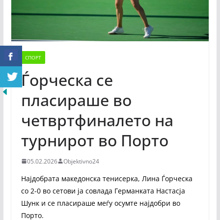
СПОРТ
Ѓорческа се
пласираше во
четвртфиналето на
турнирот во Порто
05.02.2026
Objektivno24
Најдобрата македонска тенисерка, Лина Ѓорческа
со 2-0 во сетови ја совлада Германката Настасја
Шунк и се пласираше меѓу осумте најдобри во
Порто.