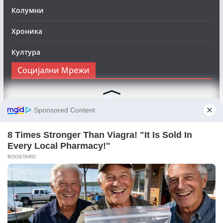
Колумни
Хроника
Култура
Социјални Мрежи
Следете нè на Фејсбук за да сте во тек со најновите
вести:
Objektivno24.mk