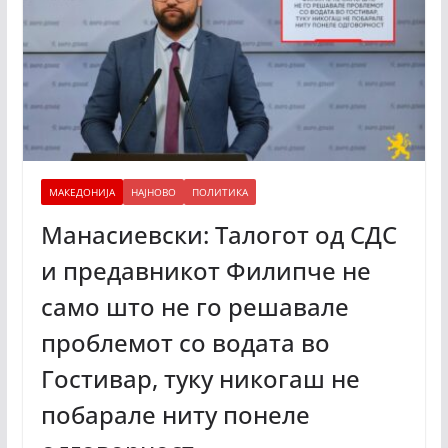
МАКЕДОНИЈА
НАЈНОВО
ПОЛИТИКА
Манасиевски: Талогот од СДС
и предавникот Филипче не
само што не го решавале
проблемот со водата во
Гостивар, туку никогаш не
побарале ниту понеле