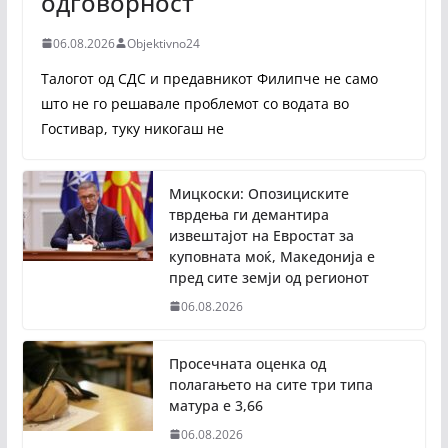
одговорност
06.08.2026
Objektivno24
Талогот од СДС и предавникот Филипче не само
што не го решавале проблемот со водата во
Гостивар, туку никогаш не
Мицкоски: Опозициските
тврдења ги демантира
извештајот на Евростат за
куповната моќ, Македонија е
пред сите земји од регионот
06.08.2026
Просечната оценка од
полагањето на сите три типа
матура е 3,66
06.08.2026