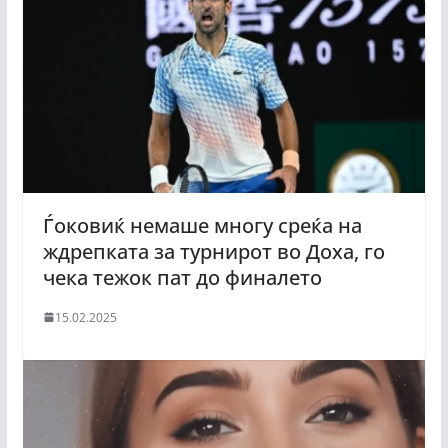
Ѓоковиќ немаше многу среќа на
ждрепката за турнирот во Доха, го
чека тежок пат до финалето
15.02.2025