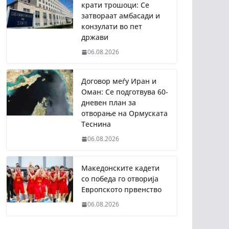
крати трошоци: Се
затвораат амбасади и
конзулати во пет
држави
06.08.2026
Договор меѓу Иран и
Оман: Се подготвува 60-
дневен план за
отворање на Ормуската
Теснина
06.08.2026
Македонските кадети
со победа го отворија
Европското првенство
06.08.2026