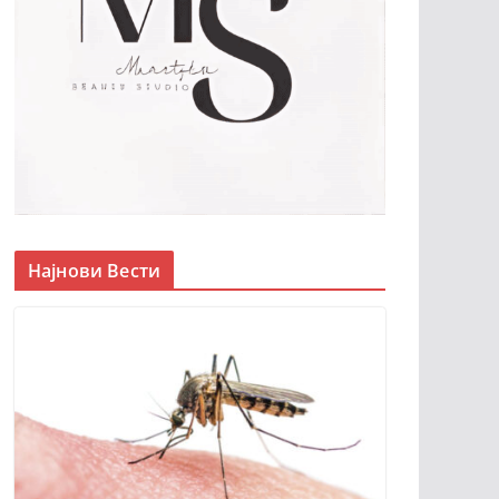
Најнови Вести