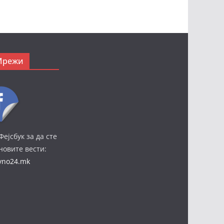
Мрежи
Фејсбук за да сте
јновите вести:
ivno24.mk