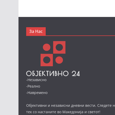
За Нас
-Независно
-Реално
-Навремено
Објективни и независни дневни вести. Следете н
тек со настаните во Македонија и светот!