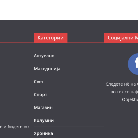
Категории
Социјални 
Актуелно
Македонија
Свет
Следете нè на 
во тек со на
Спорт
Objekt
Магазин
Колумни
è и бидете во
Хроника