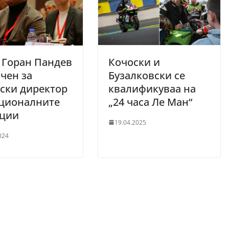
 Горан Пандев
Кочоски и
чен за
Бузалковски се
ски директор
квалификуваа на
ационалните
„24 часа Ле Ман“
кции
19.04.2025
024