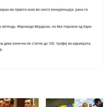
иран во првото коло во сингл конкуренција, рано го
 легенда, Фернандо Вердаско, но беа поразни од Хари
ж дека конечно ќе стигне до 100. трофеј во кариерата,
р.