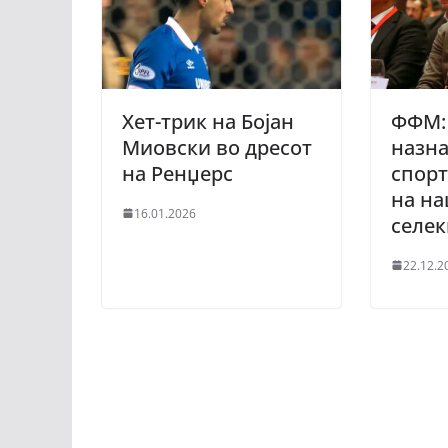
Хет-трик на Бојан
ФФМ:
Миовски во дресот
назна
на Ренџерс
спорт
на н
16.01.2026
селе
22.12.2