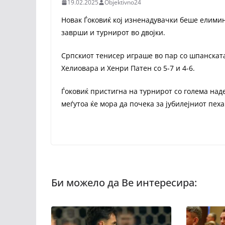
19.02.2025
Objektivno24
Новак Ѓоковиќ кој изненадувачки беше елимин
заврши и турнирот во двојки.
Српскиот тенисер играше во пар со шпанската
Хелиовара и Хенри Патен со 5-7 и 4-6.
Ѓоковиќ пристигна на турнирот со голема наде
меѓутоа ќе мора да почека за јубилејниот пеха