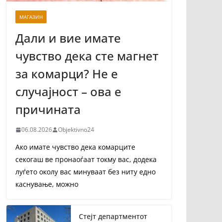
МАГАЗИН
Дали и вие имате
чувство дека сте магнет
за комарци? Не е
случајност – ова е
причината
06.08.2026
Objektivno24
Ако имате чувство дека комарците
секогаш ве пронаоѓаат токму вас, додека
луѓето околу вас минуваат без ниту едно
каснување, можно
Стејт департментот