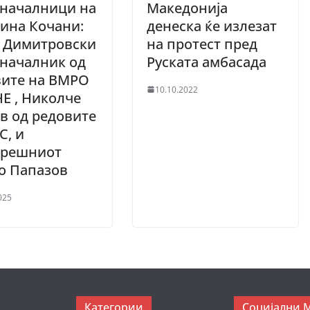
оначалници на
Македонија
ина Кочани:
денеска ќе излезат
о Димитровски
на протест пред
началник од
Руската амбасада
вите на ВМРО
10.10.2022
Е , Николче
в од редовите
С, и
орешниот
о Папазов
025
Категории
Социјални 