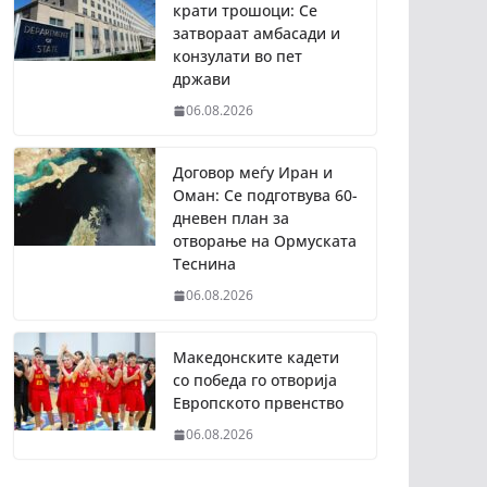
крати трошоци: Се
затвораат амбасади и
конзулати во пет
држави
06.08.2026
Договор меѓу Иран и
Оман: Се подготвува 60-
дневен план за
отворање на Ормуската
Теснина
06.08.2026
Македонските кадети
со победа го отворија
Европското првенство
06.08.2026