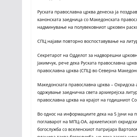
Руската православна црква денеска ја поздрав
канонската заедница со Македонската правосл
надминување на полувековниот црковен раскол
СПЦ најави повторно воспоставување на лит
Секретарот на Одделот за надворешни црковн
Јакимчук, рече дека Руската православна црк
православна црква (СПЦ) во Северна Македон
Македонската православна црква – Охридска 
одржување заедничка света архиерејска литур
православна црква на крајот на годишниот Со
Во однос на информациите дека на 5 јуни на п
поглаварот на МПЦ-ОА, архиепископ охридски
богослужба со вселенскиот патријарх Вартоло
планира таква богослужба, но дека засега ни