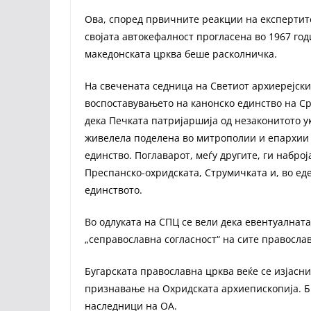
Ова, според првичните реакции на експертите
својата автокефалност прогласена во 1967 год
македонската црква беше расколничка.
На свечената седница на Светиот архиерејски
воспоставувањето на канонско единство на С
дека Печката патријаршија од незаконитото у
живелела поделена во митрополии и епархии 
единство. Поглаварот, меѓу другите, ги набро
Преспанско-охридската, Струмичката и, во ед
единството.
Во одлуката на СПЦ се вели дека евентуалнат
„сеправославна согласност“ на сите правосла
Бугарската православна црква веќе се изјасн
признавање на Охридската архиепископија. БП
наследници на ОА.