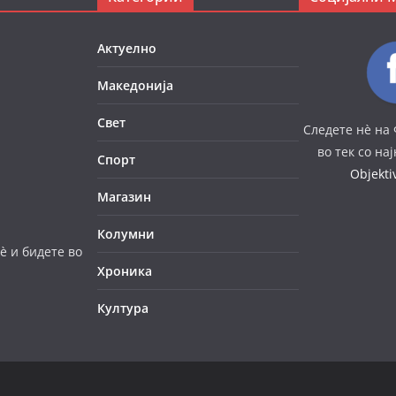
Актуелно
Македонија
Свет
Следете нè на 
во тек со на
Спорт
Objekt
Магазин
Колумни
è и бидете во
Хроника
Култура