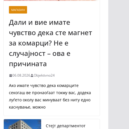
МАГАЗИН
Дали и вие имате
чувство дека сте магнет
за комарци? Не е
случајност – ова е
причината
06.08.2026
Objektivno24
Ако имате чувство дека комарците
секогаш ве пронаоѓаат токму вас, додека
луѓето околу вас минуваат без ниту едно
каснување, можно
Стејт департментот