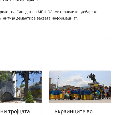
паролот на Синодот на МПЦ-ОА, митрополитот дебарско-
а, ниту ја демантира ваквата информација“.
ни тројцата
Украинците во