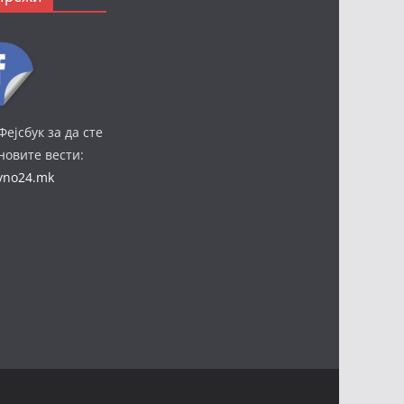
Фејсбук за да сте
јновите вести:
ivno24.mk