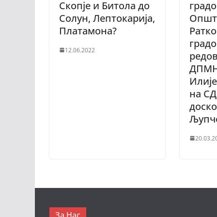
Скопје и Битола до
град
Солун, Лептокарија,
Општ
Платамона?
Ратк
градо
12.06.2022
редо
ДПМН
Илије
на СД
доск
Љупч
20.03.2
За Нас