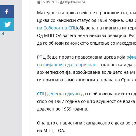
16.05.2022
Objektivno24
Maкедонскта црква веќе не е расколничка, та
црква со канонски статус од 1959 година. Ова
на Соборот на СПЦ
објавена на нивната интер
Од МПЦ-ОА засега нема никаква реакција. Рус
да го обнови канонското општење со македонс
РПЦ беше првата православна црква која
офиц
патријаршија да ја признае
за канонска и да 
архиепископија, возобновена во лицето на МП
ги признава само канонските права на Српска
СПЦ денеска одлучи
да го обнови каноското ед
спор од 1967 година со што всушност се враќа
доделен во 1959 година.
Она што е навистина скандалозно е дека во с
на МПЦ – ОА.