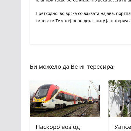
Претходно, во врска со ваквата најава, порт
кичевски Тимотеј рече дека „ниту ја потврдув
Наскоро воз од
Уапсе