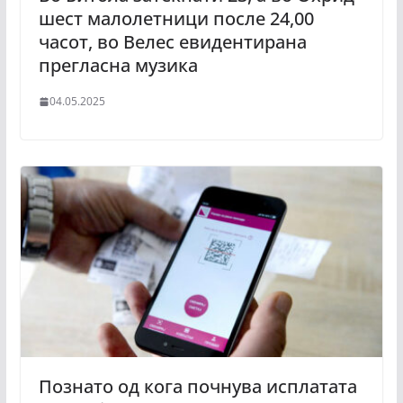
шест малолетници после 24,00
часот, во Велес евидентирана
прегласна музика
04.05.2025
Познато од кога почнува исплатата