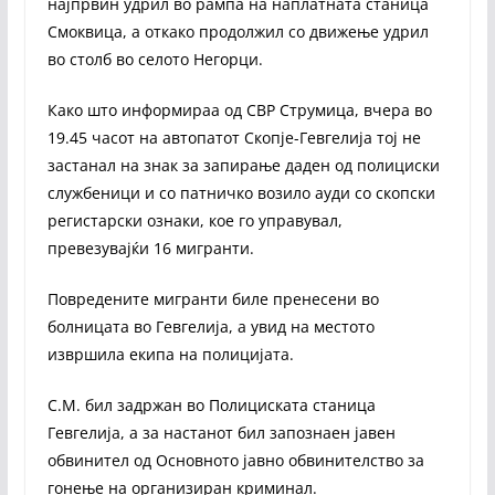
најпрвин удрил во рампа на наплатната станица
Смоквица, а откако продолжил со движење удрил
во столб во селото Негорци.
Како што информираа од СВР Струмица, вчера во
19.45 часот на автопатот Скопје-Гевгелија тој не
застанал на знак за запирање даден од полициски
службеници и со патничко возило ауди со скопски
регистарски ознаки, кое го управувал,
превезувајќи 16 мигранти.
Повредените мигранти биле пренесени во
болницата во Гевгелија, а увид на местото
извршила екипа на полицијата.
С.М. бил задржан во Полициската станица
Гевгелија, а за настанот бил запознаен јавен
обвинител од Основното јавно обвинителство за
гонење на организиран криминал.