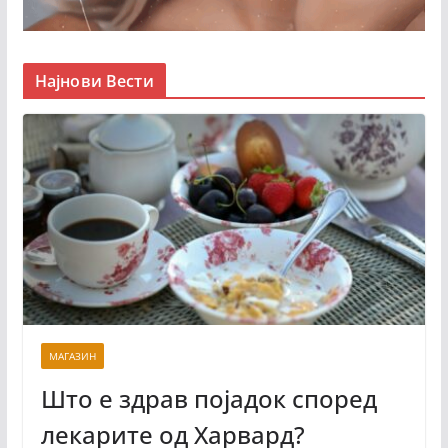
Најнови Вести
МАГАЗИН
Што е здрав појадок според
лекарите од Харвард?