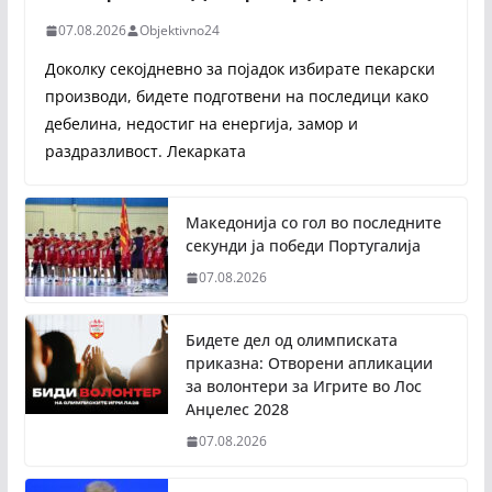
07.08.2026
Objektivno24
Доколку секојдневно за појадок избирате пекарски
производи, бидете подготвени на последици како
дебелина, недостиг на енергија, замор и
раздразливост. Лекарката
Македонија со гол во последните
секунди ја победи Португалија
07.08.2026
Бидете дел од олимписката
приказна: Отворени апликации
за волонтери за Игрите во Лос
Анџелес 2028
07.08.2026