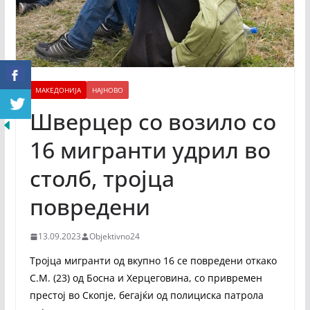
МАКЕДОНИЈА
НАЈНОВО
Шверцер со возило со
16 мигранти удрил во
столб, тројца
повредени
13.09.2023
Objektivno24
Тројца мигранти од вкупно 16 се повредени откако
С.М. (23) од Босна и Херцеговина, со привремен
престој во Скопје, бегајќи од полициска патрола