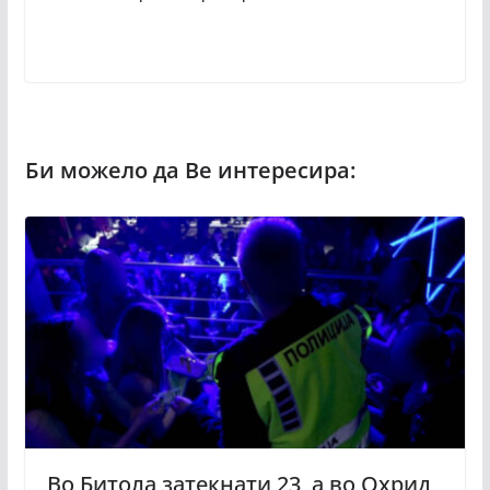
Во Битола затекнати 23, а во Охрид