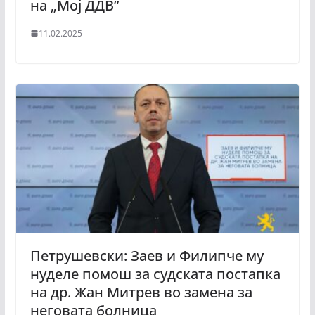
на „Мој ДДВ”
11.02.2025
Петрушевски: Заев и Филипче му
нуделе помош за судската постапка
на др. Жан Митрев во замена за
неговата болница