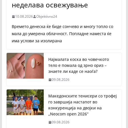
неделава освежување
10.08.2026
Objektivno24
Времето денеска ќе биде сончево и многу топло со
мала до умерена облачност. Попладне наместа ќе
има услови за изолирана
Најмалата коска во човечкото
тело е помала од зрно ориз –
знаете ли каде се наоѓа?
09.08.2026
Македонските тенисери со трофеј
го завршија настапот во
конкуренција на двојки на
„Neocom open 2026“
09.08.2026