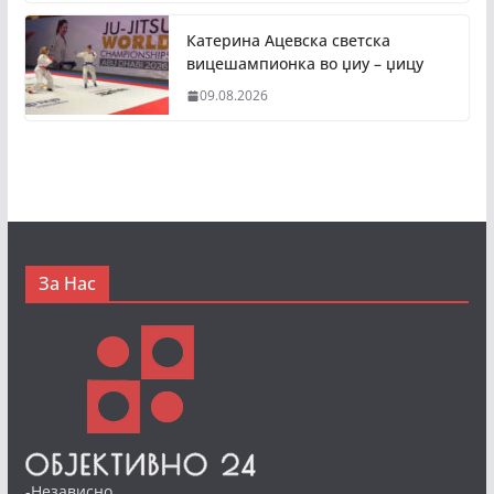
Катерина Ацевска светска
вицешампионка во џиу – џицу
09.08.2026
За Нас
-Независно