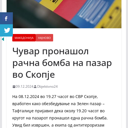
МАКЕДОНИЈА
НАЈНОВО
Чувар пронашол
рачна бомба на пазар
во Скопје
09.12.2024
Objektivno24
На 08.12.2024 во 19.27 часот во СВР Скопје,
вработен како обезбедување на Зелен пазар –
Тафталиџе пријавил дека околу 19.20 часот во
кругот на пазарот пронашол една рачна бомба.
Увид бил извршен, а екипа од антитероризам