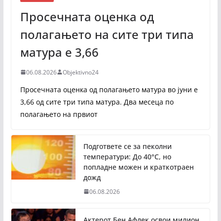
Просечната оценка од
полагањето на сите три типа
матура е 3,66
06.08.2026
Objektivno24
Просечната оценка од полагањето матура во јуни е
3,66 од сите три типа матура. Два месеца по
полагањето на првиот
Подгответе се за пеколни
температури: До 40°C, но
попладне можен и краткотраен
дожд
06.08.2026
Актерот Бен Афлек освои милион