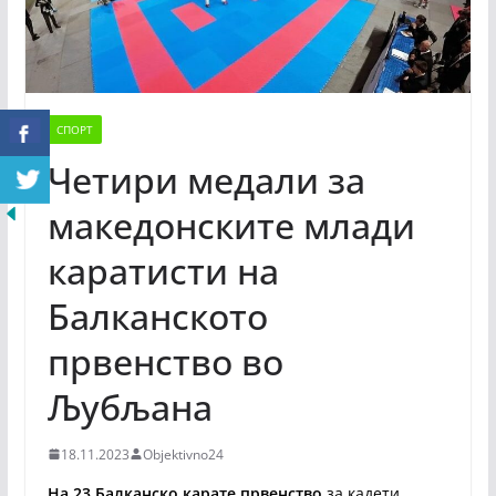
СПОРТ
Четири медали за
македонските млади
каратисти на
Балканското
првенство во
Љубљана
18.11.2023
Objektivno24
На 23
Балканско карате првенство
за кадети,