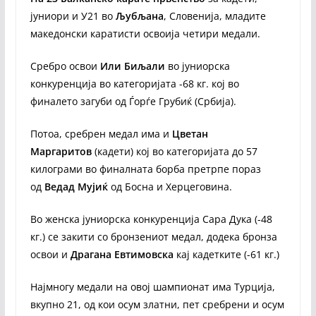
јуниори и У21 во
Љубљана
, Словенија, младите
македонски каратисти освоија четири медали.
Сребро освои
Или Биљали
во јуниорска
конкуренција во категоријата -68 кг. кој во
финалето загуби од Ѓорѓе Грубиќ (Србија).
Потоа, сребрен медал има и
Цветан
Маргаритов
(кадети) кој во категоријата до 57
килограми во финалната борба претрпе пораз
од
Ведад Мујиќ
од Босна и Херцеговина.
Во женска јуниорска конкуренција Сара Дука (-48
кг.) се закити со бронзениот медал, додека бронза
освои и
Драгана Евтимовска
кај кадетките (-61 кг.)
Најмногу медали на овој шампионат има Турција,
вкупно 21, од кои осум златни, пет сребрени и осум