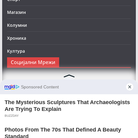
Магазин
Колумни
Хроника
Култура
Социјални Мрежи
Следете нè на Фејсбук за да сте во тек со најновите
вести:
Objektivno24.mk