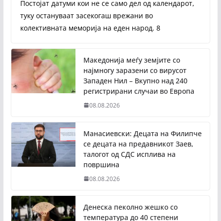
Постојат датуми кои не се само дел од календарот,
туку остануваат засекогаш врежани во
колективната меморија на еден народ. 8
Македонија меѓу земјите со
најмногу заразени со вирусот
Западен Нил – Вкупно над 240
регистрирани случаи во Европа
08.08.2026
Манасиевски: Децата на Филипче
се децата на предавникот Заев,
талогот од СДС исплива на
површина
08.08.2026
Денеска пеколно жешко со
температура до 40 степени