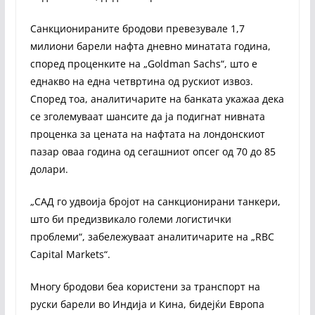
Санкционираните бродови превезувале 1,7
милиони барели нафта дневно минатата година,
според проценките на „Goldman Sachs“, што е
еднакво на една четвртина од рускиот извоз.
Според тоа, аналитичарите на банката укажаа дека
се зголемуваат шансите да ја подигнат нивната
проценка за цената на нафтата на лондонскиот
пазар оваа година од сегашниот опсег од 70 до 85
долари.
„САД го удвоија бројот на санкционирани танкери,
што би предизвикало големи логистички
проблеми“, забележуваат аналитичарите на „RBC
Capital Markets“.
Многу бродови беа користени за транспорт на
руски барели во Индија и Кина, бидејќи Европа