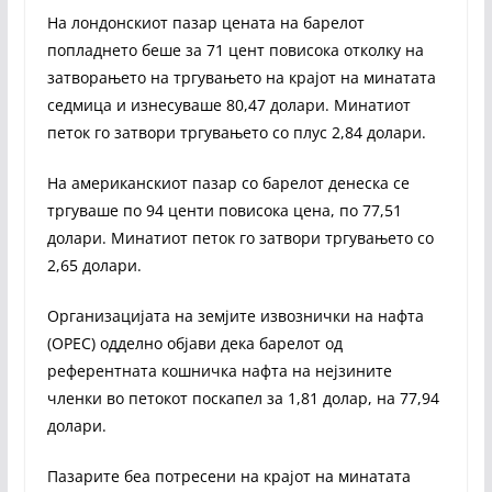
На лондонскиот пазар цената на барелот
попладнето беше за 71 цент повисока отколку на
затворањето на тргувањето на крајот на минатата
седмица и изнесуваше 80,47 долари. Минатиот
петок го затвори тргувањето со плус 2,84 долари.
На американскиот пазар со барелот денеска се
тргуваше по 94 центи повисока цена, по 77,51
долари. Минатиот петок го затвори тргувањето со
2,65 долари.
Организацијата на земјите извознички на нафта
(OPEC) одделно објави дека барелот од
референтната кошничка нафта на нејзините
членки во петокот поскапел за 1,81 долар, на 77,94
долари.
Пазарите беа потресени на крајот на минатата