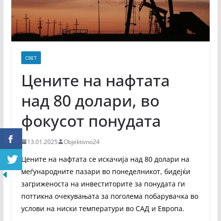
СВЕТ
Цените на нафтата
над 80 долари, во
фокусот понудата
13.01.2025
Objektivno24
Цените на нафтата се искачија над 80 долари на
меѓународните пазари во понеделникот, бидејќи
загриженоста на инвеститорите за понудата ги
поттикна очекувањата за поголема побарувачка во
услови на ниски температури во САД и Европа.