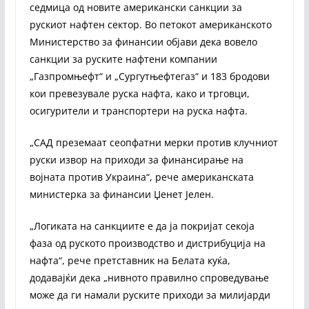
седмица од новите американски санкции за
рускиот нафтен сектор. Во петокот американското
Министерство за финансии објави дека вовело
санкции за руските нафтени компании
„Газпромњефт“ и „Сургутњефтегаз“ и 183 бродови
кои превезувале руска нафта, како и трговци,
осигурители и транспортери на руска нафта.
„САД преземаат сеопфатни мерки против клучниот
руски извор на приходи за финансирање на
војната против Украина“, рече американската
министерка за финансии Џенет Јелен.
„Логиката на санкциите е да ја покријат секоја
фаза од руското производство и дистрибуција на
нафта“, рече претставник на Белата куќа,
додавајќи дека „нивното правилно спроведување
може да ги намали руските приходи за милијарди