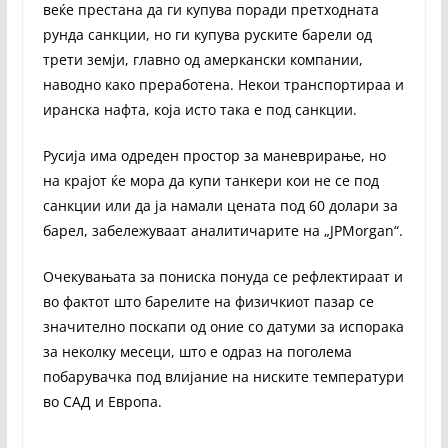
веќе престана да ги купува поради претходната
рунда санкции, но ги купува руските барели од
трети земји, главно од амеркански компании,
наводно како преработена. Некои транспортираа и
иранска нафта, која исто така е под санкции.
Русија има одреден простор за маневрирање, но
на крајот ќе мора да купи танкери кои не се под
санкции или да ја намали цената под 60 долари за
барел, забележуваат аналитичарите на „JPMorgan“.
Очекувањата за пониска понуда се рефлектираат и
во фактот што барелите на физичкиот пазар се
значително поскапи од оние со датуми за испорака
за неколку месеци, што е одраз на поголема
побарувачка под влијание на ниските температури
во САД и Европа.