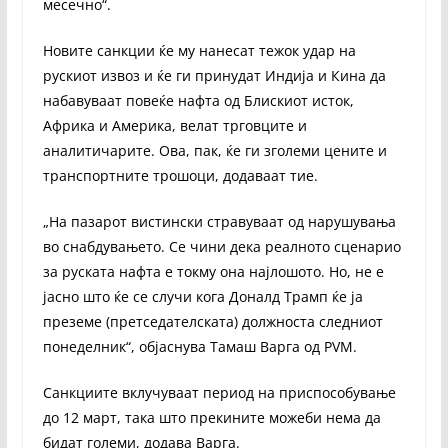
месечно“.
Новите санкции ќе му нанесат тежок удар на
рускиот извоз и ќе ги принудат Индија и Кина да
набавуваат повеќе нафта од Блискиот исток,
Африка и Америка, велат трговците и
аналитичарите. Ова, пак, ќе ги зголеми цените и
транспортните трошоци, додаваат тие.
„На пазарот вистински стравуваат од нарушувања
во снабдувањето. Се чини дека реалното сценарио
за руската нафта е токму она најлошото. Но, не е
јасно што ќе се случи кога Доналд Трамп ќе ја
преземе (претседателската) должноста следниот
понеделник“, објаснува Тамаш Варга од PVM.
Санкциите вклучуваат период на приспособување
до 12 март, така што прекините можеби нема да
бидат големи, додава Варга.