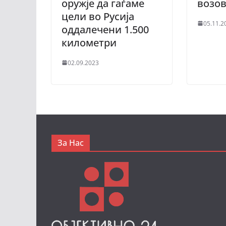
оружје да гаѓаме
возо
цели во Русија
05.11.2
оддалечени 1.500
километри
02.09.2023
За Нас