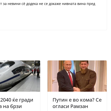
т за невини сè додека не се докаже нивната вина пред
 2040 ќе гради
Путин е во кома? Се
 на брзи
огласи Рамзан