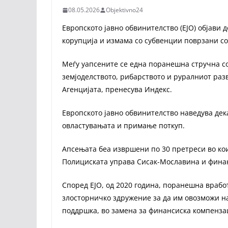
08.05.2026
Objektivno24
Европското јавно обвинителство (ЕЈО) објави 
корупција и измама со субвенции поврзани со
Меѓу уапсените се една поранешна стручна со
земјоделството, рибарството и руралниот разв
Агенцијата, пренесува Индекс.
Европското јавно обвинителство наведува дек
овластувањата и примање поткуп.
Апсењата беа извршени по 30 претреси во кои
Полициската управа Сисак-Мославина и фина
Според ЕЈО, од 2020 година, поранешна врабо
злосторничко здружение за да им овозможи на
поддршка, во замена за финансиска компенза