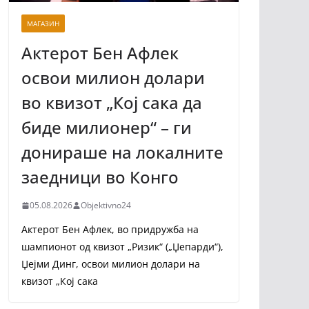
МАГАЗИН
Актерот Бен Афлек
освои милион долари
во квизот „Кој сака да
биде милионер“ – ги
донираше на локалните
заедници во Конго
05.08.2026
Objektivno24
Актерот Бен Афлек, во придружба на
шампионот од квизот „Ризик“ („Џепарди“),
Џејми Динг, освои милион долари на
квизот „Кој сака