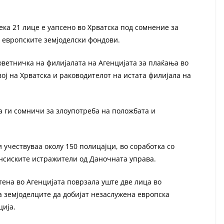
дека 21 лице е уапсено во Хрватска под сомнение за
 европските земјоделски фондови.
ветничка на филијалата на Агенцијата за плаќања во
ој на Хрватска и раководителот на истата филијала на
а ги сомничи за злоупотреба на положбата и
 учествуваа околу 150 полицајци, во соработка со
нсиските истражители од Даночната управа.
тена во Агенцијата поврзала уште две лица во
 земјоделците да добијат незаслужена европска
ција.