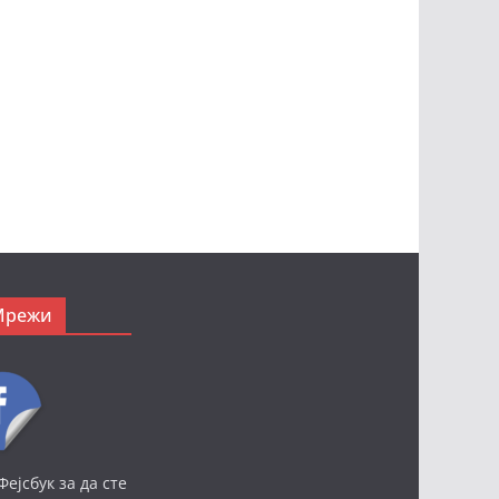
Мрежи
Фејсбук за да сте