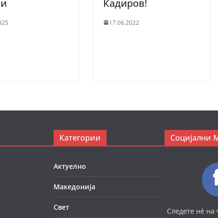
ви
Кадиров!
025
17.06.2022
Категории
Социјални 
Актуелно
Македонија
Свет
Следете нè на 