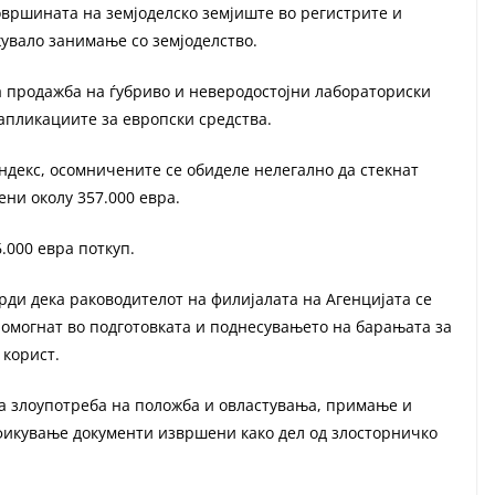
овршината на земјоделско земјиште во регистрите и
жувало занимање со земјоделство.
а продажба на ѓубриво и неверодостојни лабораториски
апликациите за европски средства.
ндекс, осомничените се обиделе нелегално да стекнат
ени околу 357.000 евра.
.000 евра поткуп.
врди дека раководителот на филијалата на Агенцијата се
помогнат во подготовката и поднесувањето на барањата за
 корист.
а злоупотреба на положба и овластувања, примање и
фикување документи извршени како дел од злосторничко