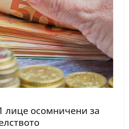
21 лице осомничени за
елството