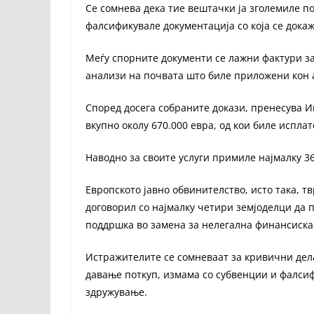
Се сомнева дека тие вештачки ја зголемиле п
фалсификувале документација со која се дока
Меѓу спорните документи се лажни фактури з
анализи на почвата што биле приложени кон 
Според досега собраните докази, пренесува И
вкупно околу 670.000 евра, од кои биле исплат
Наводно за своите услуги примиле најмалку 36
Европското јавно обвинителство, исто така, т
договорил со најмалку четири земјоделци да 
поддршка во замена за нелегална финансиска
Истражителите се сомневаат за кривични дел
давање поткуп, измама со субвенции и фалси
здружување.