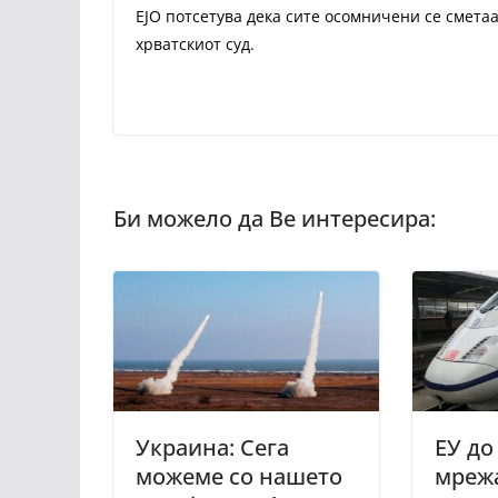
ЕЈО потсетува дека сите осомничени се сметаа
хрватскиот суд.
Украина: Сега
ЕУ до
можеме со нашето
мрежа