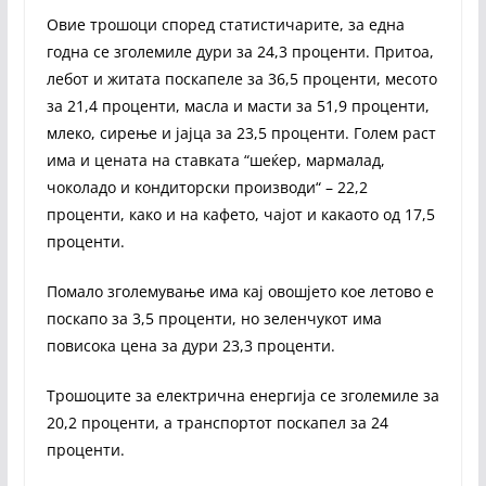
Овие трошоци според статистичарите, за една
годна се зголемиле дури за 24,3 проценти. Притоа,
лебот и житата поскапеле за 36,5 проценти, месото
за 21,4 проценти, масла и масти за 51,9 проценти,
млеко, сирење и јајца за 23,5 проценти. Голем раст
има и цената на ставката “шеќер, мармалад,
чоколадо и кондиторски производи“ – 22,2
проценти, како и на кафето, чајот и какаото од 17,5
проценти.
Помало зголемување има кај овошјето кое летово е
поскапо за 3,5 проценти, но зеленчукот има
повисока цена за дури 23,3 проценти.
Трошоците за електрична енергија се зголемиле за
20,2 проценти, а транспортот поскапел за 24
проценти.