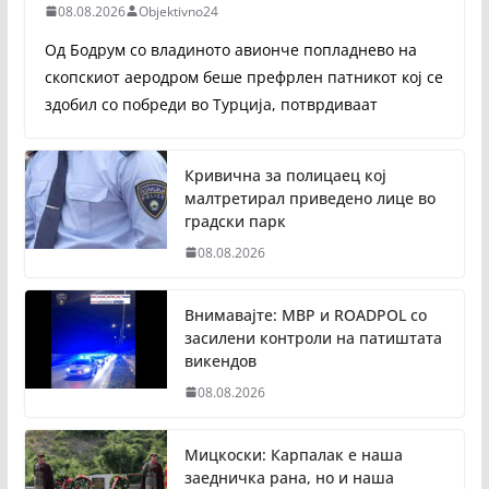
08.08.2026
Objektivno24
Од Бодрум со владиното авионче попладнево на
скопскиот аеродром беше префрлен патникот кој се
здобил со побреди во Турција, потврдиваат
Кривична за полицаец кој
малтретирал приведено лице во
градски парк
08.08.2026
Внимавајте: МВР и ROADPOL со
засилени контроли на патиштата
викендов
08.08.2026
Мицкоски: Карпалак е наша
заедничка рана, но и наша