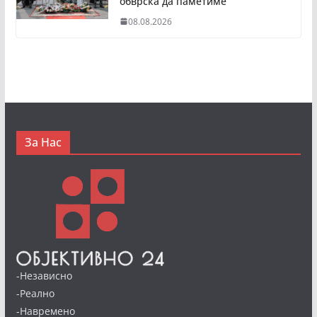
обврска да паметиме
08.08.2026
За Нас
-Независно
-Реално
-Навремено