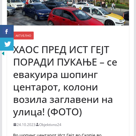
АКТУЕЛНО
ХАОС ПРЕД ИСТ ГЕЈТ
ПОРАДИ ПУКАЊЕ – се
евакуира шопинг
центарот, колони
возила заглавени на
улица! (ФОТО)
24.10.2023
Objektivno24
Во шопинг центарот Ист Гејт во Скопје во