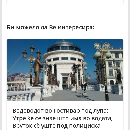
Водоводот во Гостивар под лупа:
Утре ќе се знае што има во водата,
Вруток сѐ уште под полициска