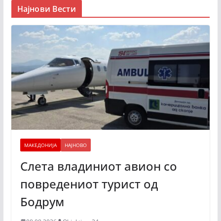
Најнови Вести
МАКЕДОНИЈА
НАЈНОВО
Слета владиниот авион со
повредениот турист од
Бодрум