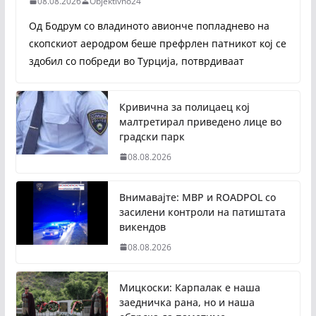
08.08.2026
Objektivno24
Од Бодрум со владиното авионче попладнево на
скопскиот аеродром беше префрлен патникот кој се
здобил со побреди во Турција, потврдиваат
Кривична за полицаец кој
малтретирал приведено лице во
градски парк
08.08.2026
Внимавајте: МВР и ROADPOL со
засилени контроли на патиштата
викендов
08.08.2026
Мицкоски: Карпалак е наша
заедничка рана, но и наша