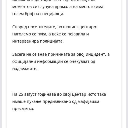
моментов се случува драма, а на местото има
голем број на специјалци.
Според посетителите, во шопинг центарот
наголемо се пука, а веќе се појавила и
интервенира полицијата.
Засега не се знае причината за овој инцидент, а
официјални информации се очекуваат од
надлежните.
На 25 август годинава во овој центар исто така
имаше пукање предизвикано од мафијашка
пресметка.