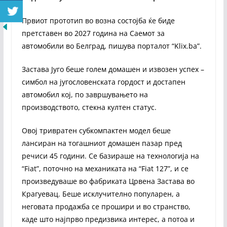
Првиот прототип во возна состојба ќе биде
претставен во 2027 година на Саемот за
автомобили во Белград, пишува порталот “Klix.ba”.
Застава Југо беше голем домашен и извозен успех –
симбол на југословенската гордост и достапен
автомобил кој, по завршувањето на
производството, стекна култен статус.
Овој тривратен субкомпактен модел беше
лансиран на тогашниот домашен пазар пред
речиси 45 години. Се базираше на технологија на
“Fiat”, поточно на механиката на “Fiat 127”, и се
произведуваше во фабриката Црвена Застава во
Крагуевац. Беше исклучително популарен, а
неговата продажба се прошири и во странство,
каде што најпрво предизвика интерес, а потоа и