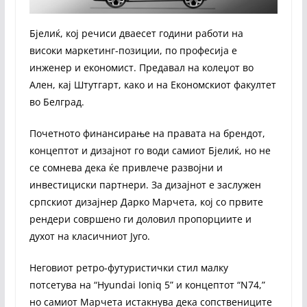
Бјелиќ, кој речиси дваесет години работи на
високи маркетинг-позиции, по професија е
инженер и економист. Предавал на колеџот во
Ален, кај Штутгарт, како и на Економскиот факултет
во Белград.
Почетното финансирање на правата на брендот,
концептот и дизајнот го води самиот Бјелиќ, но не
се сомнева дека ќе привлече развојни и
инвестициски партнери. За дизајнот е заслужен
српскиот дизајнер Дарко Марчета, кој со првите
рендери совршено ги доловил пропорциите и
духот на класичниот Југо.
Неговиот ретро-футуристички стил малку
потсетува на “Hyundai Ioniq 5” и концептот “N74,”
но самиот Марчета истакнува дека сопствениците