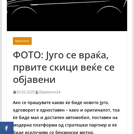
МАГАЗИН
ФОТО: Југо се враќа,
првите скици веќе се
објавени
20.02.2025
Objektivno24
Ако се прашувате какво ќе биде новото Југо,
одговорот е едноставен – како и оригиналот, тоа
ќе биде мал и достапен автомобил, поставен на
модерна платформа од стратешки партнер и ќе
биде исклучиво со бензински мотор.