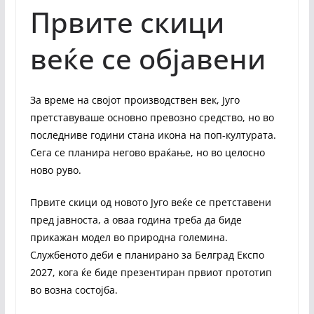
Првите скици
веќе се објавени
За време на својот производствен век, Југо
претставуваше основно превозно средство, но во
последниве години стана икона на поп-културата.
Сега се планира негово враќање, но во целосно
ново руво.
Првите скици од новото Југо веќе се претставени
пред јавноста, а оваа година треба да биде
прикажан модел во природна големина.
Службеното деби е планирано за Белград Експо
2027, кога ќе биде презентиран првиот прототип
во возна состојба.