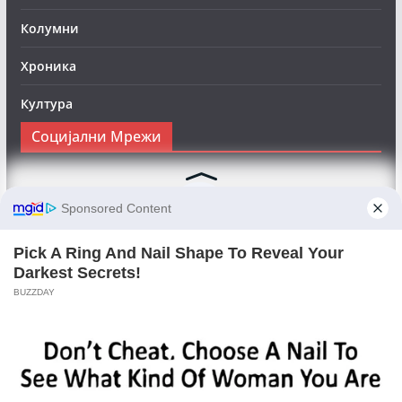
Колумни
Хроника
Култура
Социјални Мрежи
Следете нè на Фејсбук за да сте во тек со најновите
вести:
Objektivno24.mk