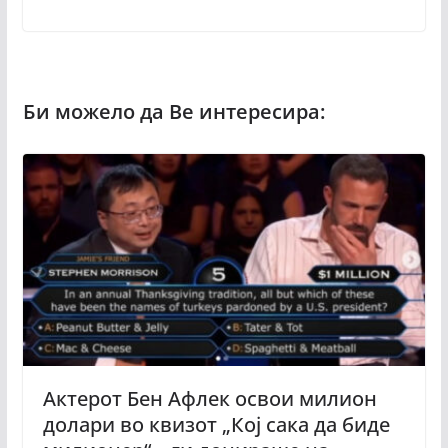
Актерот Бен Афлек освои милион
долари во квизот „Кој сака да биде