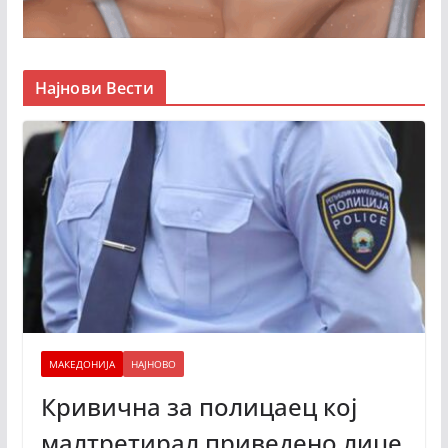
Најнови Вести
МАКЕДОНИЈА
НАЈНОВО
Кривична за полицаец кој
малтретирал приведено лице