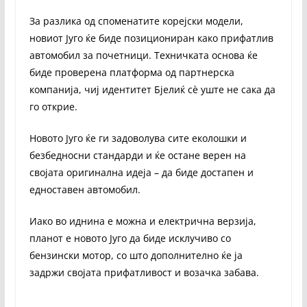
За разлика од споменатите корејски модели,
новиот Југо ќе биде позициониран како прифатлив
автомобил за почетници. Техничката основа ќе
биде проверена платформа од партнерска
компанија, чиј идентитет Бјелиќ сè уште не сака да
го открие.
Новото Југо ќе ги задоволува сите еколошки и
безбедносни стандарди и ќе остане верен на
својата оригинална идеја – да биде достапен и
едноставен автомобил.
Иако во иднина е можна и електрична верзија,
планот е новото Југо да биде исклучиво со
бензински мотор, со што дополнително ќе ја
задржи својата прифатливост и возачка забава.