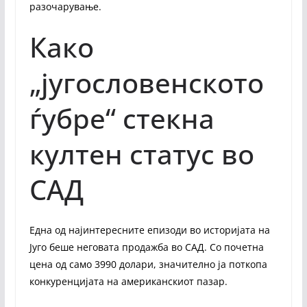
разочарување.
Како
„југословенското
ѓубре“ стекна
култен статус во
САД
Една од најинтересните епизоди во историјата на
Југо беше неговата продажба во САД. Со почетна
цена од само 3990 долари, значително ја поткопа
конкуренцијата на американскиот пазар.