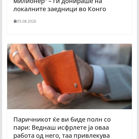
милионер“ – ги донираше на
локалните заедници во Конго
05.08.2026
Паричникот ќе ви биде полн со
пари: Веднаш исфрлете ја оваа
работа од него, таа привлекува