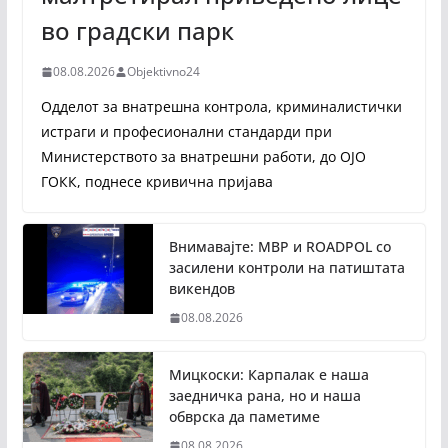
во градски парк
08.08.2026
Objektivno24
Одделот за внатрешна контрола, криминалистички
истраги и професионални стандарди при
Министерството за внатрешни работи, до ОЈО
ГОКК, поднесе кривична пријава
Внимавајте: МВР и ROADPOL со
засилени контроли на патиштата
викендов
08.08.2026
Мицкоски: Карпалак е наша
заедничка рана, но и наша
обврска да паметиме
08.08.2026