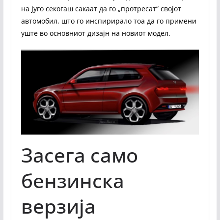
на Југо секогаш сакаат да го „протресат“ својот
автомобил, што го инспирирало тоа да го примени
уште во основниот дизајн на новиот модел.
Засега само
бензинска
верзија