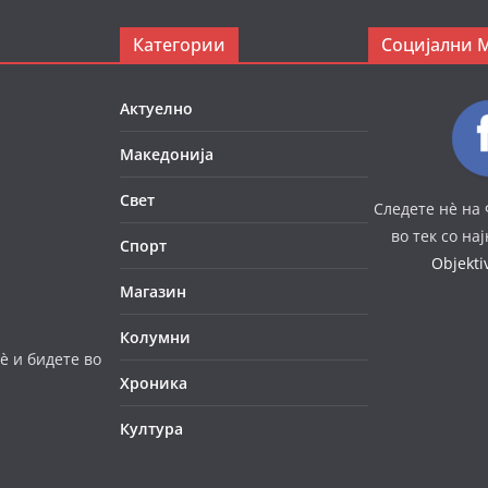
Категории
Социјални 
Актуелно
Македонија
Свет
Следете нè на 
во тек со на
Спорт
Objekt
Магазин
Колумни
è и бидете во
Хроника
Култура