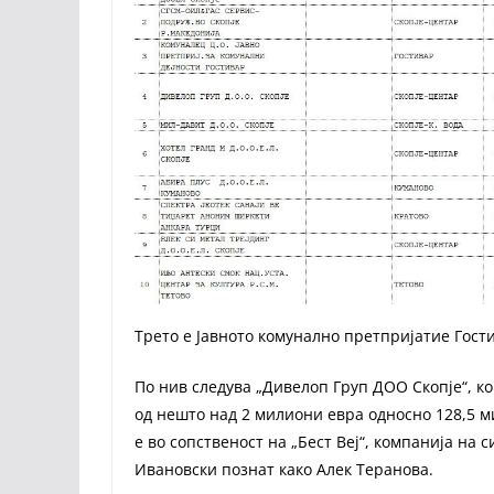
Трето е Јавното комунално претпријатие Гости
По нив следува „Дивелоп Груп ДОО Скопје“, ко
од нешто над 2 милиони евра односно 128,5 м
е во сопственост на „Бест Веј“, компанија на 
Ивановски познат како Алек Теранова.