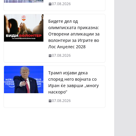
07.08.2026
Бидете дел од
олимписката приказна:
Отворени апликации за
волонтери за Игрите во
Лос Анџелес 2028
07.08.2026
Трамп изјави дека
според него војната со
Иран ќе заврши „многу
наскоро“
07.08.2026