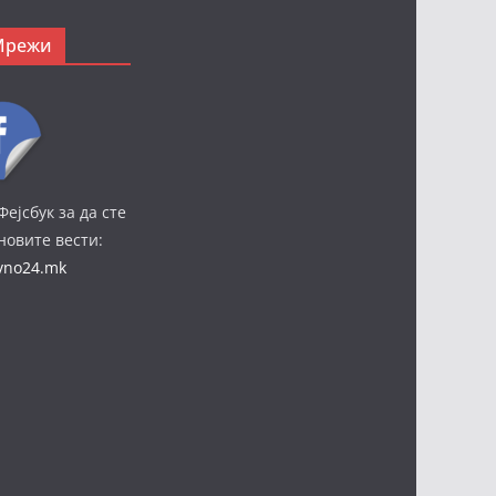
Мрежи
Фејсбук за да сте
јновите вести:
ivno24.mk