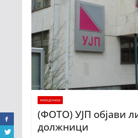
МАКЕДОНИЈА
(ФОТО) УЈП објави л
должници