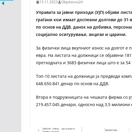
13.11.2023
Objektivno24
Управата за јавни приходи (УЈП) објави лист
граѓани кои имаат доспеани долгови до 31-в
по основ на ДДВ, данок на добивка, персон
социјално осигурување, акцизи и царини.
За физички лица вкупниот износ на долгот е п
евра. На листата на должници се објавени 181
претходната и 3683 физички лица што е за 54 
Топ-10 листата на должници ја предводи компа
648.650.841 денар по основ на ДДВ.
Втора е подружницата на чешката фирма со ру
219.457.045 денари, односно над 3,5 милиони 