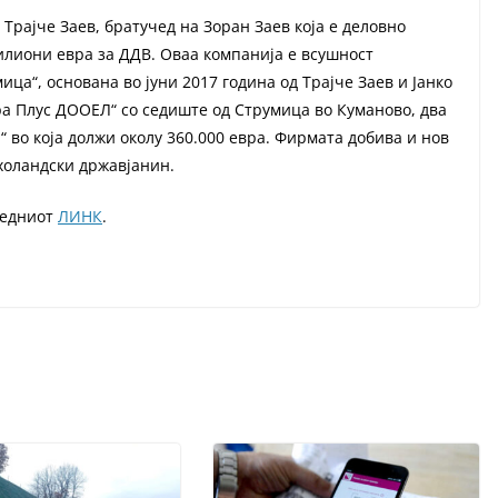
Трајче Заев, братучед на Зоран Заев која е деловно
илиони евра за ДДВ. Оваа компанија е всушност
а“, основана во јуни 2017 година од Трајче Заев и Јанко
ра Плус ДООЕЛ“ со седиште од Струмица во Куманово, два
“ во која должи околу 360.000 евра. Фирмата добива и нов
 холандски државјанин.
ледниот
ЛИНК
.