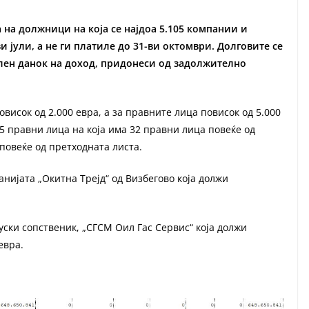
а на должници на која се најдоа 5.105 компании и
и јули, а не ги платиле до 31-ви октомври. Долговите се
ален данок на доход, придонеси од задолжително
овисок од 2.000 евра, а за правните лица повисок од 5.000
5 правни лица на која има 32 правни лица повеќе од
повеќе од претходната листа.
нијата „Окитна Трејд“ од Визбегово која должи
ски сопственик, „СГСМ Оил Гас Сервис“ која должи
евра.