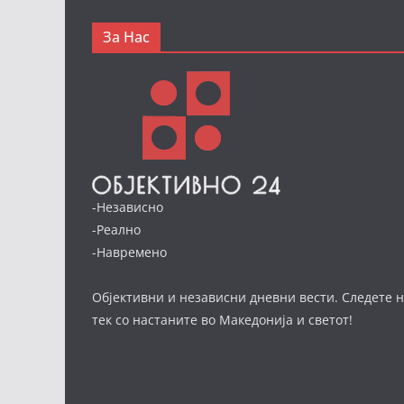
За Нас
-Независно
-Реално
-Навремено
Објективни и независни дневни вести. Следете н
тек со настаните во Македонија и светот!