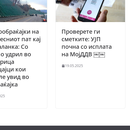
ообраќајки на
Проверете ги
есниот пат кај
сметките: УЈП
аланка: Со
почна со исплата
о удрил во
на МојДДВ ￼￼
орица
19.05.2025
ајци кои
е увид во
аќајка
025