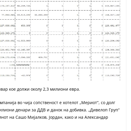
вар кое должи околу 2,3 милиони евра.
мпанија во чија сопственост е хотелот „Мериот“, со долг
илиони денари за ДДВ и данок на добивка. „Дивелоп Груп“
синот на Сашо Мијалков, Јордан, како и на Александар