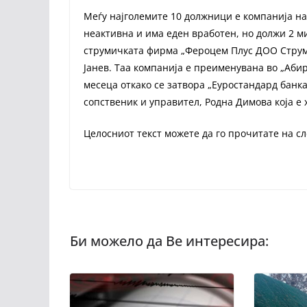
Меѓу најголемите 10 должници е компанија на 
неактивна и има еден вработен, но должи 2 м
струмичката фирма „Фероцем Плус ДОО Струмиц
Јанев. Таа компанија е преименувана во „Аби
месеца откако се затвора „Еуростандард банка
сопственик и управител, Родна Димова која е
Целосниот текст можете да го прочитате на с