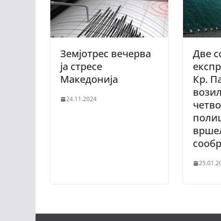
Земјотрес вечерва
Две с
ја стресе
експр
Македонија
Кр. П
возил
24.11.2024
четв
полиц
вршел
сообр
25.01.2