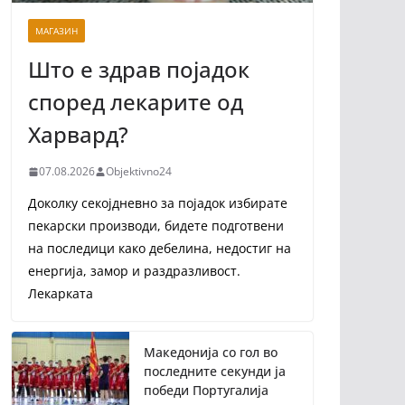
МАГАЗИН
Што е здрав појадок
според лекарите од
Харвард?
07.08.2026
Objektivno24
Доколку секојдневно за појадок избирате
пекарски производи, бидете подготвени
на последици како дебелина, недостиг на
енергија, замор и раздразливост.
Лекарката
Македонија со гол во
последните секунди ја
победи Португалија