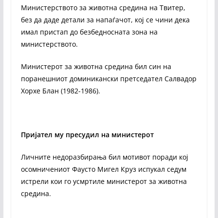
Министерството за животна средина на Твитер,
без да даде детали за напаѓачот, кој се чини дека
имал пристап до безбедносната зона на
министерството.
Министерот за животна средина бил син на
поранешниот доминикански претседател Салвадор
Хорхе Блан (1982-1986).
Пријател му пресудил на министерот
Личните недоразбирања бил мотивот поради кој
осомничениот Фаусто Мигел Круз испукал седум
истрели кои го усмртиле министерот за животна
средина.