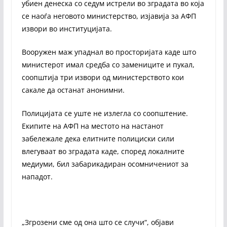
убиен денеска со седум истрели во зградата во која
се наоѓа неговото министерство, изјавија за АФП
извори во институцијата.
Вооружен маж упаднал во просторијата каде што
министерот имал средба со замениците и пукал,
соопштија три извори од министерството кои
сакале да останат анонимни.
Полицијата се уште не излегла со соопштение.
Екипите на АФП на местото на настанот
забележале дека елитните полициски сили
влегуваат во зградата каде, според локалните
медиуми, бил забарикадиран осомничениот за
нападот.
„Згрозени сме од она што се случи“, објави