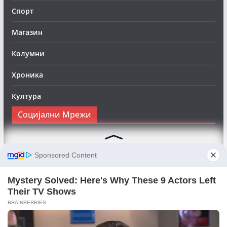
Спорт
Магазин
Колумни
Хроника
Култура
Социјални Мрежи
Следете нè на Фејсбук за да сте во тек со најновите
вести:
Objektivno24.mk