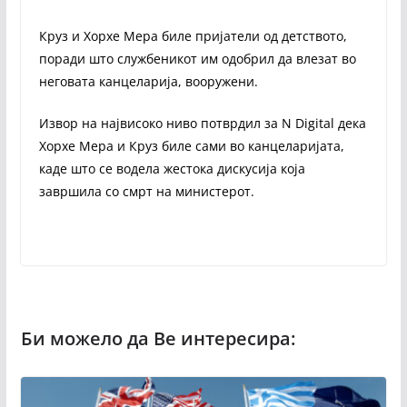
Круз и Хорхе Мера биле пријатели од детството,
поради што службеникот им одобрил да влезат во
неговата канцеларија, вооружени.
Извор на највисоко ниво потврдил за N Digital дека
Хорхе Мера и Круз биле сами во канцеларијата,
каде што се водела жестока дискусија која
завршила со смрт на министерот.