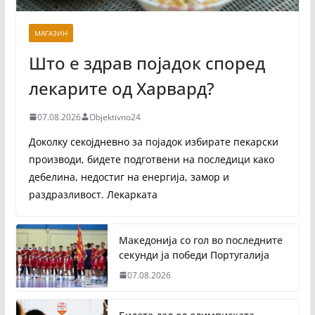
МАГАЗИН
Што е здрав појадок според
лекарите од Харвард?
07.08.2026
Objektivno24
Доколку секојдневно за појадок избирате пекарски
производи, бидете подготвени на последици како
дебелина, недостиг на енергија, замор и
раздразливост. Лекарката
Македонија со гол во последните
секунди ја победи Португалија
07.08.2026