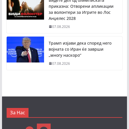
Бидете дел од олимписката
приказна: Отворени апликации
за волонтери за Игрите во Лос
Анџелес 2028
07.08.2026
Трамп изјави дека според него
војната со Иран ќе заврши
„многу наскоро“
07.08.2026
За Нас