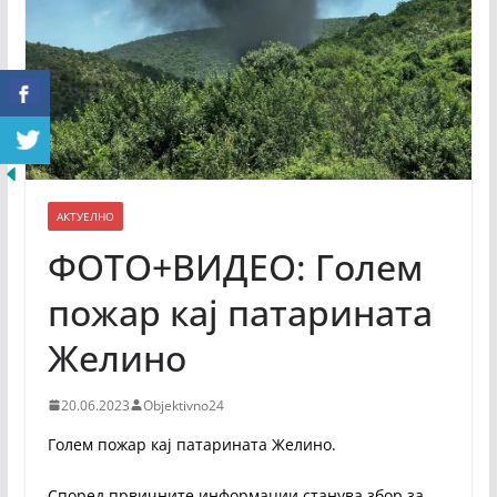
АКТУЕЛНО
ФОТО+ВИДЕО: Голем
пожар кај патарината
Желино
20.06.2023
Objektivno24
Голем пожар кај патарината Желино.
Според првичните информации станува збор за