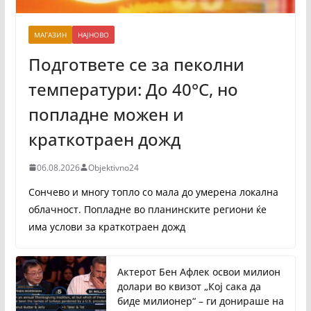
МАГАЗИН
НАЈНОВО
Подгответе се за пеколни
температури: До 40°C, но
попладне можен и
краткотраен дожд
06.08.2026
Objektivno24
Сончево и многу топло со мала до умерена локална
облачност. Попладне во планинските региони ќе
има услови за краткотраен дожд
Актерот Бен Афлек освои милион
долари во квизот „Кој сака да
биде милионер“ – ги донираше на