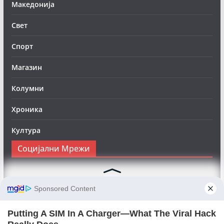
Македонија
Свет
Спорт
Магазин
Колумни
Хроника
Култура
Социјални Мрежи
Следете нè на Фејсбук за да сте во тек со најновите