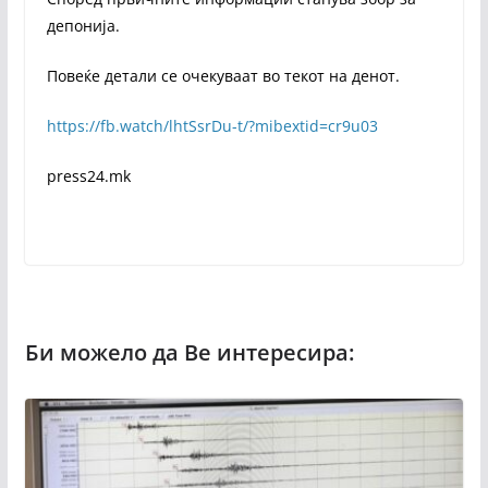
депонија.
Повеќе детали се очекуваат во текот на денот.
https://fb.watch/lhtSsrDu-t/?mibextid=cr9u03
press24.mk