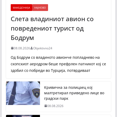
МАКЕДОНИЈА
НАЈНОВО
Слета владиниот авион со
повредениот турист од
Бодрум
08.08.2026
Objektivno24
Од Бодрум со владиното авионче попладнево на
скопскиот аеродром беше префрлен патникот кој се
здобил со побреди во Турција, потврдиваат
Кривична за полицаец кој
малтретирал приведено лице во
градски парк
08.08.2026