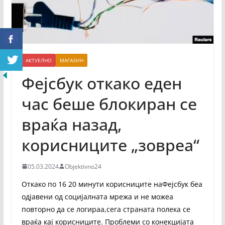
АКТУЕЛНО
МАГАЗИН
Фејсбук откако еден
час беше блокиран се
враќа назад,
корисниците „зовреа“
05.03.2024
Objektivno24
Откако по 16 20 минути корисниците наФејсбук беа
одјавени од социјалната мрежа и не можеа
повторно да се логираа,сега страната полека се
враќа кај корисниците. Проблеми со конекцијата