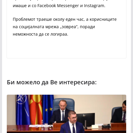
имаше и со Facebook Messenger и Instagram.
Проблемот траеше околу еден час, а корисниците
на социјалната мрежа „зовреа“, поради
неможноста да се логираа.