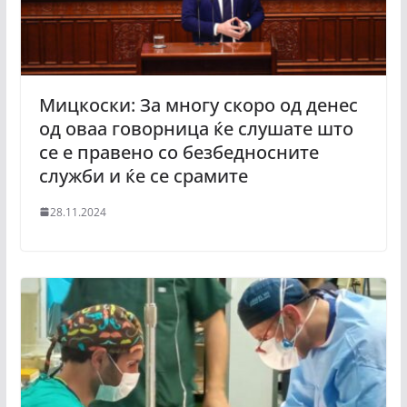
Мицкоски: За многу скоро од денес
од оваа говорница ќе слушате што
се е правено со безбедносните
служби и ќе се срамите
28.11.2024