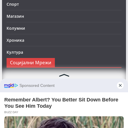
Спорт
Магазин
Колумни
Хроника
Култура
Социјални Мрежи
Следете нè на Фејсбук за да сте во тек со најновите
вести:
Objektivno24.mk