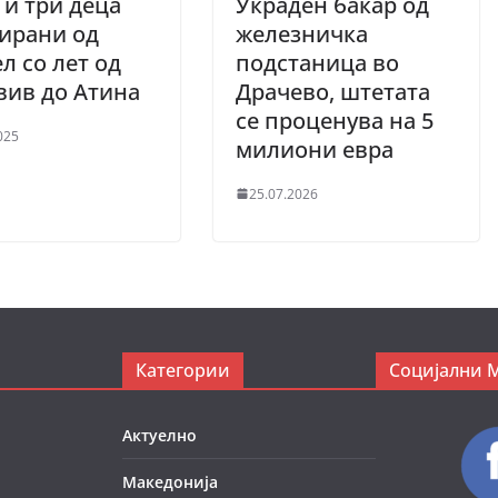
 и три деца
Украден бакар од
ирани од
железничка
л со лет од
подстаница во
вив до Атина
Драчево, штетата
се проценува на 5
025
милиони евра
25.07.2026
Категории
Социјални 
Актуелно
Македонија