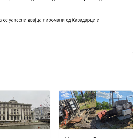
а се уапсени двајца пиромани од Кавадарци и