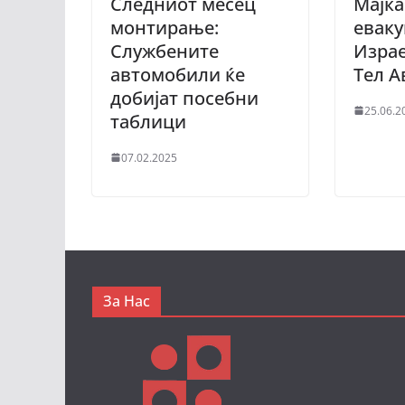
Следниот месец
Мајка
монтирање:
еваку
Службените
Израе
автомобили ќе
Тел А
добијат посебни
25.06.2
таблици
07.02.2025
За Нас