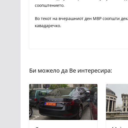
соопштението.
Во текот на вчерашниот ден МВР соопшти дек
кавадаречко.