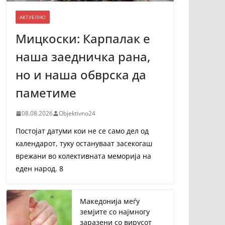
АКТУЕЛНО
Мицкоски: Карпалак е
наша заедничка рана,
но и наша обврска да
паметиме
08.08.2026
Objektivno24
Постојат датуми кои не се само дел од
календарот, туку остануваат засекогаш
врежани во колективната меморија на
еден народ. 8
Македонија меѓу
земјите со најмногу
заразени со вирусот