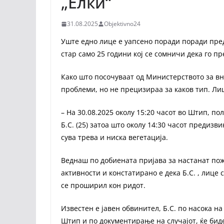
„Елки“
31.08.2025
Objektivno24
Уште едно лице е уапсено поради поради пред
стар само 25 години кој се сомничи дека го п
Како што посочуваат од Министерството за вн
проблеми, но не прецизираа за каков тип. Ли
– На 30.08.2025 околу 15:20 часот во Штип, п
Б.С. (25) затоа што околу 14:30 часот предиз
сува трева и ниска вегетација.
Веднаш по добиената пријава за настанат по
активности и констатирано е дека Б.С. , лице
се проширил кон ридот.
Известен е јавен обвинител, Б.С. по насока 
Штип и по документирање на случајот, ќе бид