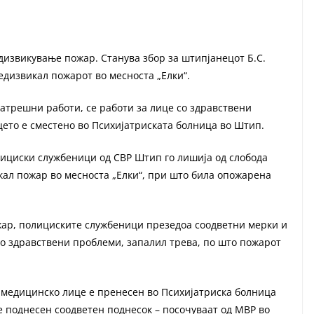
извикување пожар. Станува збор за штипјанецот Б.С.
редизвикал пожарот во месноста „Елки“.
атрешни работи, се работи за лице со здравствени
цето е сместено во Психијатриската болница во Штип.
олициски службеници од СВР Штип го лишија од слобода
викал пожар во месноста „Елки“, при што била опожарена
жар, полициските службеници презедоа соодветни мерки и
 со здравствени проблеми, запалил трева, по што пожарот
на медицинско лице е пренесен во Психијатриска болница
е поднесен соодветен поднесок – посочуваат од МВР во